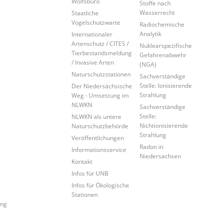
Wolfsbüro
Stoffe nach
Wasserrecht
Staatliche
Vogelschutzwarte
Radiochemische
Analytik
Internationaler
Artenschutz / CITES /
Nuklearspezifische
Tierbestandsmeldung
Gefahrenabwehr
/ Invasive Arten
(NGA)
Naturschutzstationen
Sachverständige
Stelle: Ionisierende
Der Niedersächsische
Strahlung
Weg - Umsetzung im
NLWKN
Sachverständige
Stelle:
NLWKN als untere
Nichtionisierende
Naturschutzbehörde
Strahlung
Veröffentlichungen
Radon in
Informationsservice
Niedersachsen
Kontakt
Infos für UNB
Infos für Ökologische
Stationen
ung