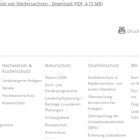
piel von Niedersachsen - Download (PDF, 4,73 MB)
Druc
Hochwasser-&
Naturschutz
Strahlenschutz
Wir
Küstenschutz
Natura 2000
Strahlenschutz in
Karr
Landeseigene Anlagen
Niedersachsen - ein
im 
Fach- und
Kanäle
erster Überblick
Förderprogramme
Der 
Hochwasserschutz
Überwachung
vor
Landschaftsplanung /
kerntechnischer
Küstenschutz
Beiträge zu anderen
Orga
Anlagen
Planungen
e
Leitb
Überwachung der
Schutzgebiete
Führ
Umweltradioaktivität
agement-
Biotopschutz
(IMIS)
Artenschutz
Einleitung radioaktiver