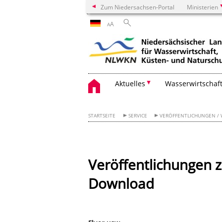
Zum Niedersachsen-Portal
Ministerien
A
A
Aktuelles
Wasserwirtschaf
STARTSEITE
SERVICE
VERÖFFENTLICHUNGEN /
Veröffentlichungen
Download