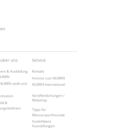
ken
 über uns
Service
iere & Ausbildung
Kontakt
NLWKN
Anreise zum NLWKN
NLWKN stellt sich
NLWKN International
Veröffentlichungen /
nisation
Webshop
ild &
ungsleitlinien
Tipps für
Wassersportfreunde
Ausleihbare
Ausstellungen