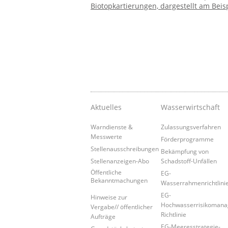
Biotopkartierungen, dargestellt am Beis
Aktuelles
Wasserwirtschaft
Warndienste &
Zulassungsverfahren
Messwerte
Förderprogramme
Stellenausschreibungen
Bekämpfung von
Stellenanzeigen-Abo
Schadstoff-Unfällen
Öffentliche
EG-
Bekanntmachungen
Wasserrahmenrichtlini
EG-
Hinweise zur
Hochwasserrisikoman
Vergabe// öffentlicher
Richtlinie
Aufträge
EG-Meeresstrategie-