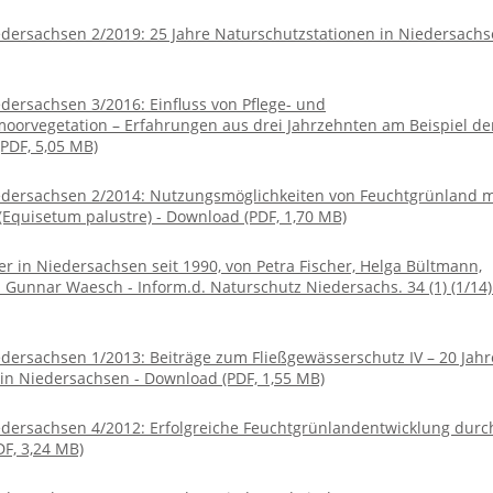
edersachsen 2/2019: 25 Jahre Naturschutzstationen in Niedersach
dersachsen 3/2016: Einfluss von Pflege- und
rvegetation – Erfahrungen aus drei Jahrzehnten am Beispiel de
PDF, 5,05 MB)
edersachsen 2/2014: Nutzungsmöglichkeiten von Feuchtgrünland m
quisetum palustre) - Download (PDF, 1,70 MB)
r in Niedersachsen seit 1990, von Petra Fischer, Helga Bültmann,
 Gunnar Waesch - Inform.d. Naturschutz Niedersachs. 34 (1) (1/14)
dersachsen 1/2013: Beiträge zum Fließgewässerschutz IV – 20 Jahr
in Niedersachsen - Download (PDF, 1,55 MB)
edersachsen 4/2012: Erfolgreiche Feuchtgrünlandentwicklung durc
F, 3,24 MB)