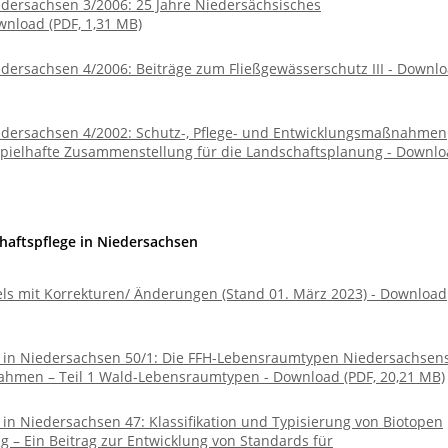
edersachsen 3/2006: 25 Jahre Niedersächsisches
nload (PDF, 1,31 MB)
dersachsen 4/2006: Beiträge zum Fließgewässerschutz III - Downl
edersachsen 4/2002: Schutz-, Pflege- und Entwicklungsmaßnahmen
ispielhafte Zusammenstellung für die Landschaftsplanung - Downl
haftspflege in Niedersachsen
sels mit Korrekturen/ Änderungen (Stand 01. März 2023) - Download
 in Niedersachsen 50/1: Die FFH-Lebensraumtypen Niedersachsens
hmen – Teil 1 Wald-Lebensraumtypen - Download (PDF, 20,21 MB)
in Niedersachsen 47: Klassifikation und Typisierung von Biotopen
 – Ein Beitrag zur Entwicklung von Standards für