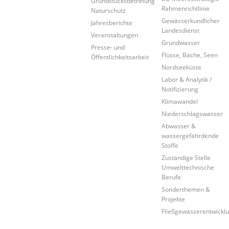
Grundstücksbetretung
Rahmenrichtlinie
Naturschutz
Gewässerkundlicher
Jahresberichte
Landesdienst
Veranstaltungen
Grundwasser
Presse- und
Flüsse, Bäche, Seen
Öffentlichkeitsarbeit
Nordseeküste
Labor & Analytik /
Notifizierung
Klimawandel
Niederschlagswasser
Abwasser &
wassergefährdende
Stoffe
Zuständige Stelle
Umwelttechnische
Berufe
Sonderthemen &
Projekte
Fließgewässerentwickl