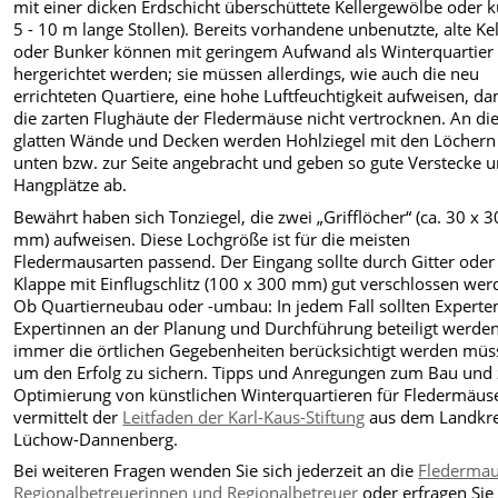
mit einer dicken Erdschicht überschüttete Kellergewölbe oder k
5 - 10 m lange Stollen). Bereits vorhandene un­benutzte, alte Kel
oder Bunker können mit gerin­gem Aufwand als Winterquartier
hergerichtet werden; sie müssen allerdings, wie auch die neu
errichteten Quartiere, eine hohe Luftfeuchtigkeit aufweisen, da­
die zarten Flughäute der Fledermäuse nicht ver­trocknen. An di
glatten Wände und Decken werden Hohlziegel mit den Löchern
unten bzw. zur Seite angebracht und geben so gute Verstecke 
Hang­plätze ab.
Bewährt haben sich Tonziegel, die zwei „Grifflöcher“ (ca. 30 x 3
mm) aufweisen. Diese Loch­größe ist für die meisten
Fledermausarten passend. Der Eingang sollte durch Gitter oder
Klappe mit Ein­flugschlitz (100 x 300 mm) gut verschlossen wer
Ob Quartierneubau oder -umbau: In jedem Fall sollten Experte
Expertinnen an der Planung und Durchführung beteiligt werden
immer die örtlichen Gegebenheiten be­rücksichtigt werden müs
um den Erfolg zu sichern. Tipps und Anregungen zum Bau und 
Optimierung von künstlichen Winterquartieren für Fledermäus
vermittelt der
Leitfaden der Karl-Kaus-Stiftung
aus dem Landkre
Lüchow-Dannenberg.
Bei weiteren Fragen wenden Sie sich jederzeit an die
Fledermau
Regionalbetreuerinnen und Regionalbetreuer
oder erfragen Sie 