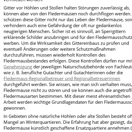
Gitter vor Höhlen und Stollen halten Störungen zuverlässig ab,
können aber von den Fledermäusen noch durchflogen werden.
schützen diese Gitter nicht nur das Leben der Fledermäuse, so
verhin­dern auch eine Gefährdung der oft nur gedankenlos
neugierigen Menschen. Sicher ist es sinnvoll, an Sperrgittern
erklärende Schilder anzubringen und für den Fledermausschutz
werben. Um die Wirksamkeit des Gittereinbaus zu prüfen und
eventuell Änderungen oder weitere Schutzmaß­nahmen
durchzuführen, müssen wiederholt Kontrollen des
Fledermausbestandes erfolgen. Diese Kontrollen dürfen nur mi
Genehmigung
der jeweiligen Naturschutzbehörde von Fachleut
wie z. B. berufliche Gutachter und Gutachterinnen oder die
Fledermaus-Regionalbetreuer und Regionalbetreuerinnen
durchgeführt werden. Sie wissen, wie man sich verhalten muss
Fledermäuse nicht zu stören und sie können auch die angetrof
Fledermausarten bestimmen. Mit dieser meist ehrenamt­lichen
Arbeit werden wichtige Grundlagendaten für den Fledermauss
gewonnen.
In Gebieten ohne natürliche Höhlen oder alte Stollen besteht of
Mangel an Winterquartieren. Die Er­fahrung hat aber gezeigt, da
Fledermäuse künstlich geschaffene Ersatzquartiere annehmen (z