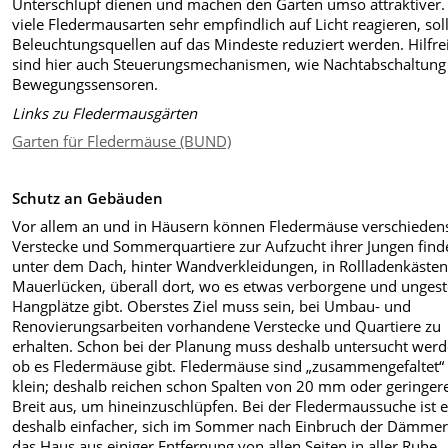
Unterschlupf dienen und machen den Garten umso attraktiver.
viele Fledermausarten sehr empfindlich auf Licht reagieren, sol
Beleuchtungsquellen auf das Mindeste reduziert werden. Hilfre
sind hier auch Steuerungsmechanismen, wie Nachtabschaltung
Bewegungssensoren.
Links zu Fledermausgärten
Garten für Fledermäuse (BUND)
Schutz an Gebäuden
Vor allem an und in Häusern können Fledermäuse ver­schieden
Verstecke und Som
merquartiere zur Auf­zucht ihrer Jungen find
unter dem Dach, hinter Wandverkleidungen, in Rollladenkästen,
Mauer­lücken, überall dort, wo es etwas verborgene und un­gest
Hangplätze gibt. Oberstes Ziel muss sein, bei Umbau- und
Renovierungsarbeiten vorhandene Verste­cke und Quartiere zu
erhalten. Schon bei der Planung muss deshalb untersucht werd
ob es Fledermäuse gibt. Fledermäuse sind „zusammengefaltet“ 
klein; deshalb reichen schon Spalten von 20 mm oder geringer
Breit aus, um hin­einzuschlüpfen. Bei der Fledermaussuche ist 
deshalb einfacher, sich im Sommer nach Einbruch der Dämme
das Haus aus einiger Entfernung von allen Seiten in aller Ruhe