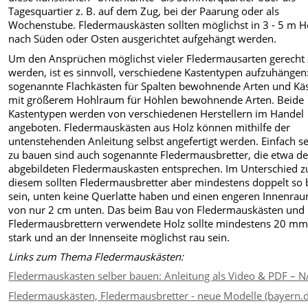
Tagesquartier z. B. auf dem Zug, bei der Paarung oder als
Wochenstube. Fledermauskästen sollten möglichst in 3 - 5 m 
nach Süden oder Osten ausgerichtet aufgehängt werden.
Um den Ansprüchen möglichst vieler Fledermaus­arten gerecht
werden, ist es sinnvoll, verschiedene Kastentypen aufzuhängen
sogenannte Flachkästen für Spalten bewohnende Arten und Kä
mit größerem Hohlraum für Höhlen bewohnende Arten. Beide
Kastentypen werden von verschiedenen Herstellern im Handel
angeboten. Fledermauskästen aus Holz können mithilfe der
untenstehenden Anleitung selbst angefertigt werden. Einfach se
zu bauen sind auch sogenannte Fledermausbretter, die etwa d
abgebildeten Fledermauskasten entsprechen. Im Unterschied z
diesem sollten Fledermausbretter aber mindestens doppelt so b
sein, unten keine Querlatte haben und einen engeren Innenra
von nur 2 cm unten. Das beim Bau von Fledermauskästen und
Fledermausbrettern verwendete Holz sollte mindestens 20 m
stark und an der Innenseite möglichst rau sein.
Links zum Thema Fledermauskästen:
Fledermauskasten selber bauen: Anleitung als Video & PDF – 
Fledermauskästen, Fledermausbretter - neue Modelle (bayern.d