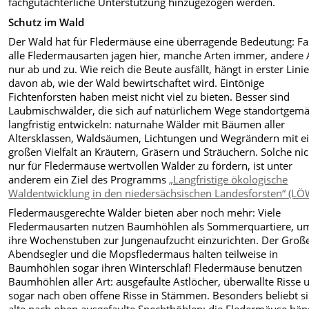
fachgutachterliche Unterstützung hinzugezogen werden.
Schutz im Wald
Der Wald hat für Fledermäuse eine überragende Bedeutung: Fa
alle Fledermausarten jagen hier, manche Arten immer, andere 
nur ab und zu. Wie reich die Beute ausfällt, hängt in erster Lini
davon ab, wie der Wald bewirtschaftet wird. Eintönige
Fichtenforsten haben meist nicht viel zu bieten. Besser sind
Laubmischwälder, die sich auf natürlichem Wege standortgem
langfristig entwickeln: naturnahe Wälder mit Bäumen aller
Altersklassen, Waldsäumen, Lichtungen und Wegrändern mit e
großen Vielfalt an Kräutern, Gräsern und Sträuchern.
Solche nic
nur für Fledermäuse wertvollen Wälder zu fördern, ist unter
anderem ein Ziel des Programms
„Langfristige ökologische
Waldentwicklung in den niedersächsischen Landesforsten“ (LÖ
Fledermausgerechte Wälder bieten aber noch mehr: Viele
Fledermausarten nutzen Baumhöhlen als Sommerquartiere, um
ihre Wochenstuben zur Jungenaufzucht einzurichten. Der Groß
Abendsegler und die Mopsfledermaus halten teilweise in
Baumhöhlen sogar ihren Winterschlaf! Fledermäuse benutzen
Baumhöhlen aller Art: ausgefaulte Astlöcher, überwallte Risse 
sogar nach oben offene Risse in Stämmen. Besonders beliebt s