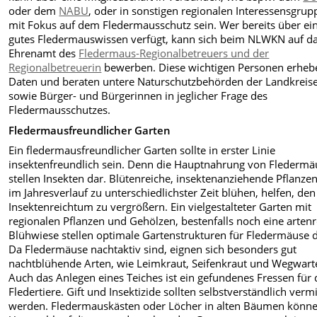
oder dem
NABU
, oder in sonstigen regionalen Interessensgru
mit Fokus auf dem Fledermausschutz sein. Wer bereits über ei
gutes Fledermauswissen verfügt, kann sich beim NLWKN auf d
Ehrenamt des
Fledermaus-Regionalbetreuers und der
Regionalbetreuerin
bewerben. Diese wichtigen Personen erheb
Daten und beraten untere Naturschutzbehörden der Landkreis
sowie Bürger- und Bürgerinnen in jeglicher Frage des
Fledermausschutzes.
Fleder­maus­freundlicher Garten
Ein fledermausfreundlicher Garten sollte in erster Linie
insektenfreundlich sein. Denn die Hauptnahrung von Flederm
stellen Insekten dar. Blütenreiche, insektenanziehende Pflanzen
im Jahresverlauf zu unterschiedlichster Zeit blühen, helfen, den
Insektenreichtum zu vergrößern. Ein vielgestalteter Garten mit
regionalen Pflanzen und Gehölzen, bestenfalls noch eine arten
Blühwiese stellen optimale Gartenstrukturen für Fledermäuse d
Da Fledermäuse nachtaktiv sind, eignen sich besonders gut
nachtblühende Arten, wie Leimkraut, Seifenkraut und Wegwart
Auch das Anlegen eines Teiches ist ein gefundenes Fressen für 
Fledertiere. Gift und Insektizide sollten selbstverständlich ver
werden. Fledermauskästen oder Löcher in alten Bäumen könne