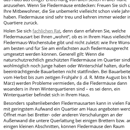
anzusehen. Wenn Sie Fledermäuse entdecken: Freuen Sie sich 
Ihre Mitbe­wohner, die Sie unbemerkt vielleicht schon viele Jahr
haben. Fledermäuse sind sehr treu und kehren immer wieder in
Quartiere zurück.
Holen Sie sich
fachlichen Rat
, denn dann erfahren Sie, welche
Fledermausart bei Ihnen „wohnt“, ob es in Ihrem Haus vielleich
Fledermaus-Wochenstube gibt und nicht zuletzt: wie Ihre Wün
am besten und für Sie am einfachsten auch fledermausgerecht
umgesetzt werden können. Generell gilt: Wenn die
naturschutzrechtlich geschützten Fledermäuse im Quartier sin
wohlmöglich noch Junge haben oder Winterschlaf halten, dürf
beeinträchtigende Bauarbeiten nicht stattfinden. Bei Bauarbeit
vom Herbst bis zum zeitigen Frühjahr (i .d. R. Mitte August bis 
März) werden Probleme vermieden, da die Fledermäuse dann
woanders in ihren Winterquartieren sind – es sei denn, ein
Winterquartier befindet sich in Ihrem Haus.
Besonders spaltenliebenden Fledermausarten kann in vielen Fä
mit geringstem Aufwand ein Quartier am Haus angeboten wer
Öffnet man bei Bretter- oder anderen Verschalungen an der
Außenwand die untere Querlattung bei einigen Brettern bzw. a
einigen kleinen Abschnitten, können Fledermäuse den Raum