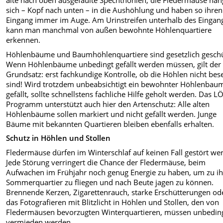
alte nach oben ausgefaulte Spechthöhlen; die Fledermäuse hä
sich – Kopf nach unten – in die Aushöhlung und haben so ihren
Eingang immer im Auge. Am Urinstreifen unterhalb des Eingan
kann man manchmal von außen bewohnte Höhlenquartiere
erkennen.
Höhlenbäume und Baumhöhlenquartiere sind gesetzlich geschü
Wenn Höhlenbäume unbedingt gefällt werden müssen, gilt der
Grundsatz: erst fachkundige Kontrolle, ob die Höhlen nicht bese
sind! Wird trotzdem unbeabsichtigt ein bewohnter Höhlenbau
gefällt, sollte schnellstens fachliche Hilfe geholt werden. Das 
Programm unterstützt auch hier den Artenschutz: Alle alten
Höhlenbäume sollen markiert und nicht gefällt werden. Junge
Bäume mit bekannten Quartieren bleiben ebenfalls erhalten.
Schutz in Höhlen und Stollen
Fledermäuse dürfen im Winterschlaf auf keinen Fall gestört we
Jede Störung verringert die Chance der Fledermäuse, beim
Aufwachen im Frühjahr noch genug Energie zu haben, um zu i
Sommerquartier zu fliegen und nach Beute jagen zu können.
Brennende Kerzen, Zigarettenrauch, starke Erschütterungen od
das Fotografieren mit Blitzlicht in Höhlen und Stollen, den von
Fledermäusen bevorzugten Winterquartieren, müssen unbedin
vermieden werden.