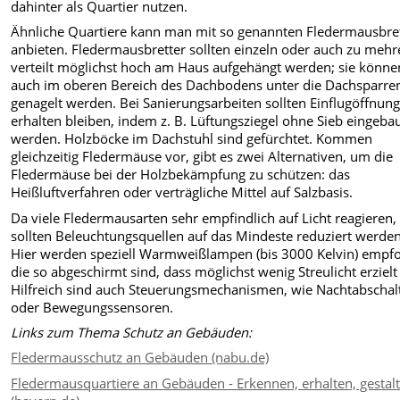
dahinter als Quartier nutzen.
Ähnliche Quartiere kann man mit so genannten Fledermausbre
anbieten. Fledermausbretter sollten einzeln oder auch zu mehr
verteilt möglichst hoch am Haus aufgehängt werden; sie könne
auch im oberen Bereich des Dachbodens unter die Dachsparre
genagelt werden. Bei Sanierungsarbeiten sollten Einflugöffnun
erhalten bleiben, indem z. B. Lüftungsziegel ohne Sieb eingeba
werden. Holzböcke im Dachstuhl sind gefürchtet. Kommen
gleichzeitig Fledermäuse vor, gibt es zwei Alternativen, um die
Fledermäuse bei der Holzbekämpfung zu schützen: das
Heißluftverfahren oder verträgliche Mittel auf Salzbasis.
Da viele Fledermausarten sehr empfindlich auf Licht reagieren,
sollten Beleuchtungsquellen auf das Mindeste reduziert werden
Hier werden speziell Warmweißlampen (bis 3000 Kelvin) empfo
die so abgeschirmt sind, dass möglichst wenig Streulicht erzielt
Hilfreich sind auch Steuerungsmechanismen, wie Nachtabschal
oder Bewegungssensoren.
Links zum Thema Schutz an Gebäuden:
Fledermausschutz an Gebäuden (nabu.de)
Fledermausquartiere an Gebäuden - Erkennen, erhalten, gestal