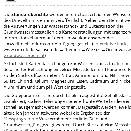
Die
Standardberichte
werden internetbasiert auf den Webseit
des Umweltministeriums veröffentlicht. Neben dem Bericht w
die Auswertungen zur Wasserstands- und Gütesituation der
Grundwassermessstellen als Kartendarstellungen mit ergänze
Informationsblättern auf dem Umweltkartenserver des
Umweltministeriums zur Verfügung gestellt (
interaktive Karte
;
www.mu.niedersachsen.de →Themen →Wasser →Grundwasse
Grundwasserbericht
).
Aktuell sind Kartendarstellungen zur Wasserstandssituation mi
detaillierter Betrachtung einzelner Messstellen und Parameterk
zu den Stickstoffparametern Nitrat, Ammonium und Nitrit sowi
Sulfat, Chlorid, Kalium, Magnesium, Eisen, Cadmium und Nickel
Aluminium und zum pH-Wert eingestellt.
Die Güteparameter sind durch farblich abgestufte Gehaltsklass
visualisiert, sodass Belastungen oder erhöhte Werte landesweit
schnell ausgemacht werden können. Dargestellt werden jeweils
aktuellen Jahresmittelwerte wobei die Ergebnisse der
Messprogramme
Wasserrahmenrichtlinie-Güte und
Grundwassergüte gezeigt werden. Durch Klick auf eine Messste
können weitere Informationen zum Parameter oder zur Messst