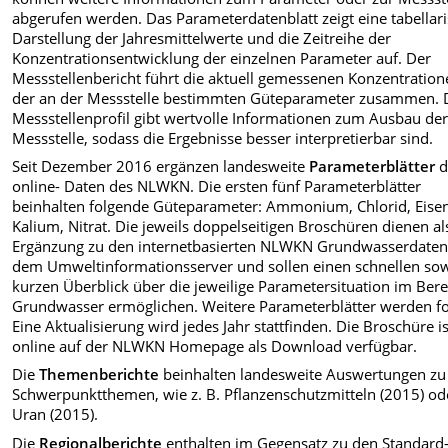
abgerufen werden. Das Parameterdatenblatt zeigt eine tabellar
Darstellung der Jahresmittelwerte und die Zeitreihe der
Konzentrationsentwicklung der einzelnen Parameter auf. Der
Messstellenbericht führt die aktuell gemessenen Konzentratio
der an der Messstelle bestimmten Güteparameter zusammen. 
Messstellenprofil gibt wertvolle Informationen zum Ausbau de
Messstelle, sodass die Ergebnisse besser interpretierbar sind.
Seit Dezember 2016 ergänzen landesweite
Parameterblätter
d
online- Daten des NLWKN. Die ersten fünf Parameterblätter
beinhalten folgende Güteparameter: Ammonium, Chlorid, Eise
Kalium, Nitrat. Die jeweils doppelseitigen Broschüren dienen al
Ergänzung zu den internetbasierten NLWKN Grundwasserdaten
dem Umweltinformationsserver und sollen einen schnellen so
kurzen Überblick über die jeweilige Parametersituation im Bere
Grundwasser ermöglichen. Weitere Parameterblätter werden fo
Eine Aktualisierung wird jedes Jahr stattfinden. Die Broschüre is
online auf der NLWKN Homepage als Download verfügbar.
Die
Themenberichte
beinhalten landesweite Auswertungen zu
Schwerpunktthemen, wie z. B. Pflanzenschutzmitteln (2015) od
Uran (2015).
Die
Regionalberichte
enthalten im Gegensatz zu den Standard