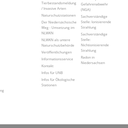
Tierbestandsmeldung
Gefahrenabwehr
/ Invasive Arten
(NGA)
Naturschutzstationen
Sachverständige
Stelle: Ionisierende
Der Niedersächsische
Strahlung
Weg - Umsetzung im
NLWKN
Sachverständige
Stelle:
NLWKN als untere
Nichtionisierende
Naturschutzbehörde
Strahlung
Veröffentlichungen
Radon in
Informationsservice
Niedersachsen
Kontakt
Infos für UNB
Infos für Ökologische
Stationen
ung