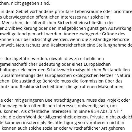
chen, nicht gegeben sind.
n in dem Gebiet vorhandene prioritäre Lebensräume oder prioritär
s überwiegenden öffentlichen Interesses nur solche im
enschen, der öffentlichen Sicherheit einschließlich der
er Zivilbevölkerung oder den maßgeblichen günstigen Auswirkun
 Umwelt geltend gemacht werden. Andere zwingende Gründe des
 können nur berücksichtigt werden, wenn die zuständige Behörde
Umwelt, Naturschutz und Reaktorsicherheit eine Stellungnahme d
der durchgeführt werden, obwohl dies zu erheblichen
 gemeinschaftlicher Bedeutung oder eines Europäischen
Erhaltungsziele oder den Schutzzweck maßgeblichen Bestandteilen
es Zusammenhangs des Europäischen ökologischen Netzes "Natura
hen. Die zuständige Behörde muss die Kommission über das
chutz und Reaktorsicherheit über die getroffenen Maßnahmen
ne oder mit geringeren Beeinträchtigungen, muss das Projekt oder
berwiegenden öffentlichen Interesses notwendig sein, um
können. Als öffentliche Interessen im Sinne § 34 Abs. 3 Nr. 1
ht, die dem Wohl der Allgemeinheit dienen. Private, nicht zugleic
te kommen insofern als Rechtfertigung von vornherein nicht in
n können auch solche sozialer oder wirtschaftlicher Art gehören