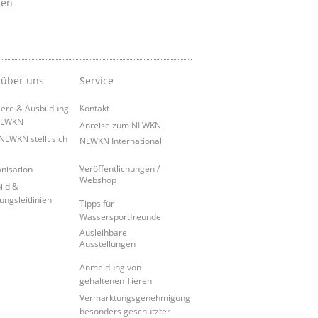
ken
 über uns
Service
iere & Ausbildung
Kontakt
NLWKN
Anreise zum NLWKN
NLWKN stellt sich
NLWKN International
Veröffentlichungen /
nisation
Webshop
ild &
ungsleitlinien
Tipps für
Wassersportfreunde
Ausleihbare
Ausstellungen
Anmeldung von
gehaltenen Tieren
Vermarktungsgenehmigung
besonders geschützter