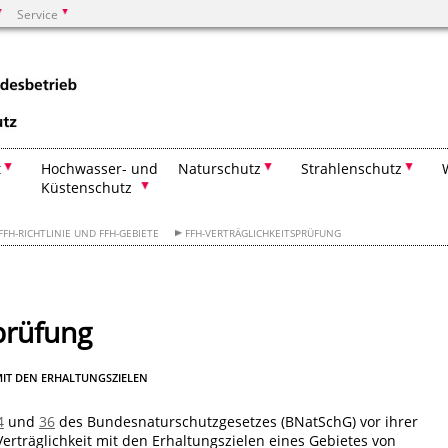
Service
Suchen
t
Hochwasser- und
Naturschutz
Strahlenschutz
Küstenschutz
FFH-RICHTLINIE UND FFH-GEBIETE
FFH-VERTRÄGLICHKEITSPRÜFUNG
prüfung
MIT DEN ERHALTUNGSZIELEN
4
und
36
des Bundesnaturschutzgesetzes (BNatSchG) vor ihrer
erträglichkeit mit den Erhaltungszielen eines Gebietes von