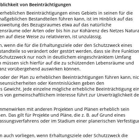
blichkeit von Beeinträchtigungen
u erheblichen Beeinträchtigungen eines Gebiets in seinen für die
aßgeblichen Bestandteilen führen kann, ist im Hinblick auf das
Ausweitung des Bezugsraumes etwa auf das natürliche
bensräume oder Arten oder bis hin zur Kohärenz des Netzes Natur
n auf diese Weise zu relativieren, ist unzulässig.
h, wenn die für die Erhaltungsziele oder den Schutzzweck eines
andteile so verändert oder gestört werden, dass sie ihre Funktion
n Schutzzweck nur noch in deutlichem eingeschränktem Umfang
en müssen sich hierfür auf die zu schützenden Lebensräume und
ganz vorübergehend auswirken können.
 oder der Plan zu erheblichen Beeinträchtigungen führen kann, ni
noseunsicherheiten oder Kenntnislücken geben den
 Gewicht. Jede einzelne mögliche erhebliche Beeinträchtigung ei
s von gemeinschaftlichem Interesse führt zur Unverträglichkeit d
ammenwirken mit anderen Projekten und Plänen erheblich sein
n. Das gilt für Projekte und Pläne, die z. B. auf Grund eines
lassungsverfahrens oder im Stadium einer planerischen Verfestigu
nn auch vorliegen, wenn Erhaltungsziele oder Schutzzweck die