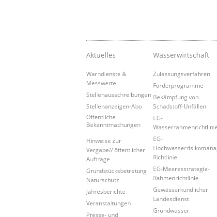
Aktuelles
Wasserwirtschaft
Warndienste &
Zulassungsverfahren
Messwerte
Förderprogramme
Stellenausschreibungen
Bekämpfung von
Stellenanzeigen-Abo
Schadstoff-Unfällen
Öffentliche
EG-
Bekanntmachungen
Wasserrahmenrichtlini
EG-
Hinweise zur
Hochwasserrisikoman
Vergabe// öffentlicher
Richtlinie
Aufträge
EG-Meeresstrategie-
Grundstücksbetretung
Rahmenrichtlinie
Naturschutz
Gewässerkundlicher
Jahresberichte
Landesdienst
Veranstaltungen
Grundwasser
Presse- und