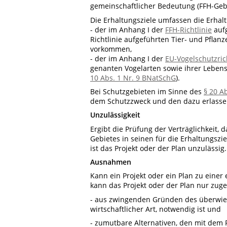
gemeinschaftlicher Bedeutung (FFH-Gebi
Die Erhaltungsziele umfassen die Erhal
- der im Anhang I der
FFH-Richtlinie
aufg
Richtlinie aufgeführten Tier- und Pflan
vorkommen,
- der im Anhang I der
EU-Vogelschutzric
genanten Vogelarten sowie ihrer Leben
10 Abs. 1 Nr. 9 BNatSchG
).
Bei Schutzgebieten im Sinne des
§ 20 A
dem Schutzzweck und den dazu erlassen
Unzulässigkeit
Ergibt die Prüfung der Verträglichkeit,
Gebietes in seinen für die Erhaltungsz
ist das Projekt oder der Plan unzulässig.
Ausnahmen
Kann ein Projekt oder ein Plan zu einer
kann das Projekt oder der Plan nur zuge
- aus zwingenden Gründen des überwiege
wirtschaftlicher Art, notwendig ist und
- zumutbare Alternativen, den mit dem P