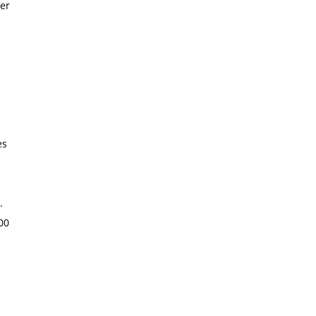
er
es
.
00