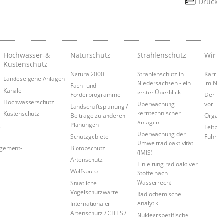
Druc
Hochwasser-&
Naturschutz
Strahlenschutz
Wir
Küstenschutz
Natura 2000
Strahlenschutz in
Karr
Landeseigene Anlagen
Niedersachsen - ein
im 
Fach- und
Kanäle
erster Überblick
Förderprogramme
Der 
Hochwasserschutz
Überwachung
vor
Landschaftsplanung /
kerntechnischer
Küstenschutz
Beiträge zu anderen
Orga
Anlagen
Planungen
e
Leitb
Überwachung der
Schutzgebiete
Führ
Umweltradioaktivität
agement-
Biotopschutz
(IMIS)
Artenschutz
Einleitung radioaktiver
Wolfsbüro
Stoffe nach
Wasserrecht
Staatliche
Vogelschutzwarte
Radiochemische
Analytik
Internationaler
Artenschutz / CITES /
Nuklearspezifische