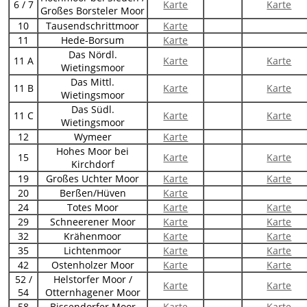
6 / 7
Karte
Karte
Großes Borsteler Moor
10
Tausendschrittmoor
Karte
11
Hede-Borsum
Karte
Das Nördl.
11 A
Karte
Karte
Wietingsmoor
Das Mittl.
11 B
Karte
Karte
Wietingsmoor
Das Südl.
11 C
Karte
Karte
Wietingsmoor
12
Wymeer
Karte
Hohes Moor bei
15
Karte
Karte
Kirchdorf
19
Großes Uchter Moor
Karte
Karte
20
Berßen/Hüven
Karte
24
Totes Moor
Karte
Karte
29
Schneerener Moor
Karte
Karte
32
Krähenmoor
Karte
Karte
35
Lichtenmoor
Karte
Karte
42
Ostenholzer Moor
Karte
Karte
52 /
Helstorfer Moor /
Karte
Karte
54
Otternhagener Moor
58
Bissendorfer Moor
Karte
Karte