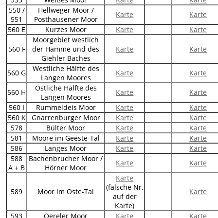
550 /
Hellweger Moor /
Karte
Karte
551
Posthausener Moor
560 E
Kurzes Moor
Karte
Karte
Moorgebiet westlich
560 F
der Hamme und des
Karte
Karte
Giehler Baches
Westliche Hälfte des
560 G
Karte
Karte
Langen Moores
Östliche Hälfte des
560 H
Karte
Karte
Langen Moores
560 I
Rummeldeis Moor
Karte
Karte
560 K
Gnarrenburger Moor
Karte
Karte
578
Bülter Moor
Karte
Karte
581
Moore im Geeste-Tal
Karte
Karte
586
Langes Moor
Karte
Karte
588
Bachenbrucher Moor /
Karte
Karte
A + B
Hörner Moor
Karte
(falsche Nr.
589
Moor im Oste-Tal
Karte
auf der
Karte)
593
Oereler Moor
Karte
Karte