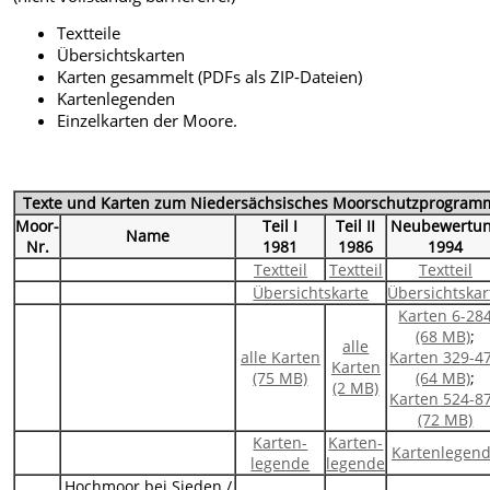
Textteile
Übersichtskarten
Karten gesammelt (PDFs als ZIP-Dateien)
Kartenlegenden
Einzelkarten der Moore.
Texte und Karten zum Niedersächsisches Moorschutzprogram
Moor-
Teil I
Teil II
Neubewertu
Name
Nr.
1981
1986
1994
Textteil
Textteil
Textteil
Übersichtskarte
Übersichtskar
Karten 6-28
(68 MB)
;
alle
alle Karten
Karten 329-4
Karten
(75 MB)
(64 MB)
;
(2 MB)
Karten 524-8
(72 MB)
Karten-
Karten-
Kartenlegen
legende
legende
Hochmoor bei Sieden /