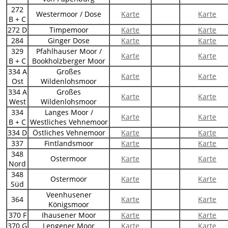
272
Westermoor / Dose
Karte
Karte
B + C
272 D
Timpemoor
Karte
Karte
284
Ginger Dose
Karte
Karte
329
Pfahlhauser Moor /
Karte
Karte
B + C
Bookholzberger Moor
334 A
Großes
Karte
Karte
Ost
Wildenlohsmoor
334 A
Großes
Karte
Karte
West
Wildenlohsmoor
334
Langes Moor /
Karte
Karte
B + C
Westliches Vehnemoor
334 D
Östliches Vehnemoor
Karte
Karte
337
Fintlandsmoor
Karte
Karte
348
Ostermoor
Karte
Karte
Nord
348
Ostermoor
Karte
Karte
Süd
Veenhusener
364
Karte
Karte
Königsmoor
370 F
Ihausener Moor
Karte
Karte
370 G
Lengener Moor
Karte
Karte