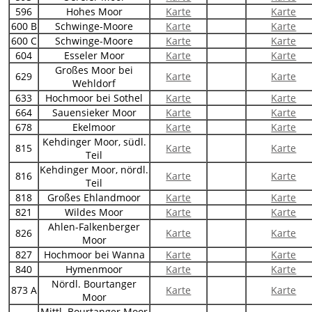
596
Hohes Moor
Karte
Karte
600 B
Schwinge-Moore
Karte
Karte
600 C
Schwinge-Moore
Karte
Karte
604
Esseler Moor
Karte
Karte
Großes Moor bei
629
Karte
Karte
Wehldorf
633
Hochmoor bei Sothel
Karte
Karte
664
Sauensieker Moor
Karte
Karte
678
Ekelmoor
Karte
Karte
Kehdinger Moor, südl.
815
Karte
Karte
Teil
Kehdinger Moor, nördl.
816
Karte
Karte
Teil
818
Großes Ehlandmoor
Karte
Karte
821
Wildes Moor
Karte
Karte
Ahlen-Falkenberger
826
Karte
Karte
Moor
827
Hochmoor bei Wanna
Karte
Karte
840
Hymenmoor
Karte
Karte
Nördl. Bourtanger
873 A
Karte
Karte
Moor
Mittl. Bourtanger Moor