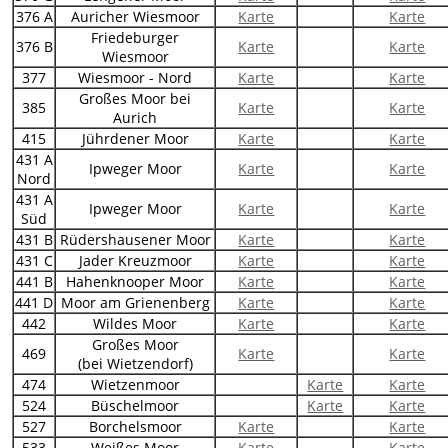
376 A
Auricher Wiesmoor
Karte
Karte
Friedeburger
376 B
Karte
Karte
Wiesmoor
377
Wiesmoor - Nord
Karte
Karte
Großes Moor bei
385
Karte
Karte
Aurich
415
Jührdener Moor
Karte
Karte
431 A
Ipweger Moor
Karte
Karte
Nord
431 A
Ipweger Moor
Karte
Karte
Süd
431 B
Rüdershausener Moor
Karte
Karte
431 C
Jader Kreuzmoor
Karte
Karte
441 B
Hahenknooper Moor
Karte
Karte
441 D
Moor am Grienenberg
Karte
Karte
442
Wildes Moor
Karte
Karte
Großes Moor
469
Karte
Karte
(bei Wietzendorf)
474
Wietzenmoor
Karte
Karte
524
Büschelmoor
Karte
Karte
527
Borchelsmoor
Karte
Karte
533
Weißes Moor
Karte
Karte