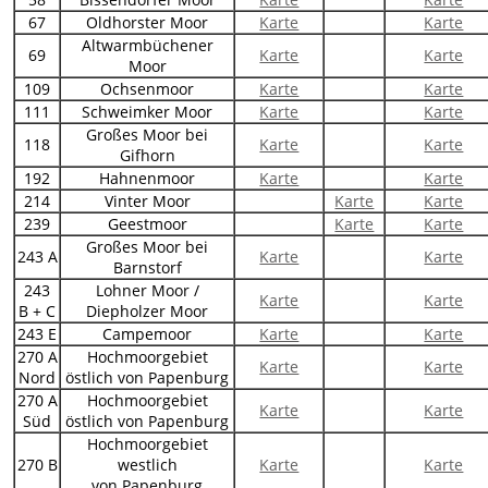
67
Oldhorster Moor
Karte
Karte
Altwarmbüchener
69
Karte
Karte
Moor
109
Ochsenmoor
Karte
Karte
111
Schweimker Moor
Karte
Karte
Großes Moor bei
118
Karte
Karte
Gifhorn
192
Hahnenmoor
Karte
Karte
214
Vinter Moor
Karte
Karte
239
Geestmoor
Karte
Karte
Großes Moor bei
243 A
Karte
Karte
Barnstorf
243
Lohner Moor /
Karte
Karte
B + C
Diepholzer Moor
243 E
Campemoor
Karte
Karte
270 A
Hochmoorgebiet
Karte
Karte
Nord
östlich von Papenburg
270 A
Hochmoorgebiet
Karte
Karte
Süd
östlich von Papenburg
Hochmoorgebiet
270 B
westlich
Karte
Karte
von Papenburg