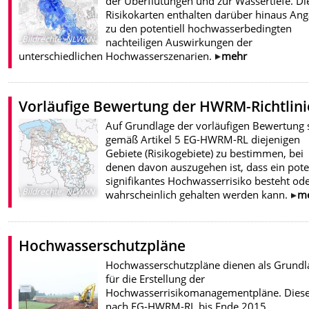
der Überflutungen und zur Wassertiefe. Di
Risikokarten enthalten darüber hinaus An
zu den potentiell hochwasserbedingten
Bildrechte
:
NLWKN
nachteiligen Auswirkungen der
unterschiedlichen Hochwasserszenarien.
mehr
Vorläufige Bewertung der HWRM-Richtlini
Auf Grundlage der vorläufigen Bewertung 
gemäß Artikel 5 EG-HWRM-RL diejenigen
Gebiete (Risikogebiete) zu bestimmen, bei
denen davon auszugehen ist, dass ein poten
signifikantes Hochwasserrisiko besteht ode
Bildrechte
:
NLWKN
wahrscheinlich gehalten werden kann.
m
Hochwasserschutzpläne
Hochwasserschutzpläne dienen als Grundl
für die Erstellung der
Hochwasserrisikomanagementpläne. Diese
nach EG-HWRM-RL bis Ende 2015