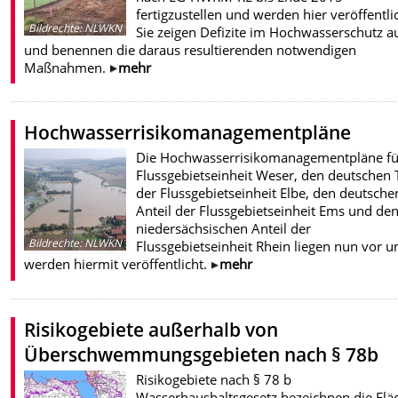
fertigzustellen und werden hier veröffentlic
Bildrechte
:
NLWKN
Sie zeigen Defizite im Hochwasserschutz a
und benennen die daraus resultierenden notwendigen
Maßnahmen.
mehr
Hochwasserrisikomanagementpläne
Die Hochwasserrisikomanagementpläne fü
Flussgebietseinheit Weser, den deutschen T
der Flussgebietseinheit Elbe, den deutsche
Anteil der Flussgebietseinheit Ems und de
niedersächsischen Anteil der
Bildrechte
:
NLWKN
Flussgebietseinheit Rhein liegen nun vor u
werden hiermit veröffentlicht.
mehr
Risikogebiete außerhalb von
Überschwemmungsgebieten nach § 78b
Risikogebiete nach § 78 b
Wasserhaushaltsgesetz bezeichnen die Flä