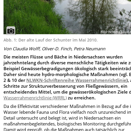
Bildrechte
:
Claudia
Abb. 1: Der alte Lauf der Schunter im Mai 2010.
Von Claudia Wolff, Oliver-D. Finch, Petra Neumann
Die meisten Flüsse und Bäche in Niedersachsen wurden
jahrzehntelang durch diverse menschliche Tätigkeiten wie 
Beispiel Gewässerbegradigungen ökologisch stark beeinträch
Daher sind heute hydro-morphologische Maßnahmen (vgl. 
2 & 10 der
NLWKN-Schriftenreihe Wasserrahmenrichtlinie
),
Schritte zur Strukturverbesserung von Fließgewässern, ein
entscheidendes Mittel, um die gewässerökologischen Ziele 
Wasserrahmenrichtlinie (WRRL)
zu erreichen.
Da die Effektivität verschiedener Maßnahmen in Bezug auf die
Wasser lebende Fauna und Flora vielfach noch unzureichend i
Detail untersucht und belegt ist, wird in Niedersachsen ein
maßnahmenbegleitendes, biologisches Monitoring durchgeführ
Damit wird geprüft, ob die Maßnahmen auch tatsächlich zur