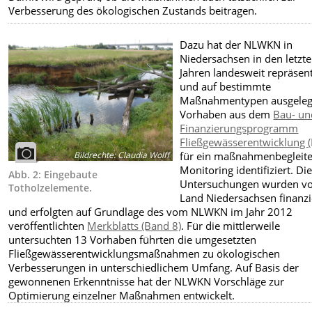
Verbesserung des ökologischen Zustands beitragen.
Dazu hat der NLWKN in
Niedersachsen in den letzt
Jahren landesweit repräsen
und auf bestimmte
Maßnahmentypen ausgeleg
Vorhaben aus dem
Bau- un
Finanzierungsprogramm
Fließgewässerentwicklung 
Bildrechte
:
Claudia Wolff
für ein maßnahmenbegleit
Monitoring identifiziert. Di
Abb. 2: Eingebaute
Untersuchungen wurden 
Totholzelemente.
Land Niedersachsen finanzi
und erfolgten auf Grundlage des vom NLWKN im Jahr 2012
veröffentlichten
Merkblatts (Band 8)
. Für die mittlerweile
untersuchten 13 Vorhaben führten die umgesetzten
Fließgewässerentwicklungsmaßnahmen zu ökologischen
Verbesserungen in unterschiedlichem Umfang. Auf Basis der
gewonnenen Erkenntnisse hat der NLWKN Vorschläge zur
Optimierung einzelner Maßnahmen entwickelt.