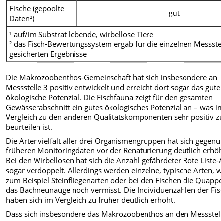
Fische (gepoolte
gut
Daten²)
¹ auf/im Substrat lebende, wirbellose Tiere
² das Fisch-Bewertungssystem ergab für die einzelnen Messste
gesicherten Ergebnisse
Die Makrozoobenthos-Gemeinschaft hat sich insbesondere an
Messstelle 3 positiv entwickelt und erreicht dort sogar das gute
ökologische Potenzial. Die
Fischfauna zeigt für den gesamten
Gewässerabschnitt ein gutes ökologisches Potenzial an – was i
Vergleich zu den anderen Qualitätskomponenten sehr positiv z
beurteilen ist.
Die Artenvielfalt aller drei Organismengruppen hat sich gegen
früheren Monitoringdaten vor der Renaturierung deutlich erhöh
Bei den Wirbellosen hat sich die Anzahl gefährdeter Rote Liste-
sogar verdoppelt. Allerdings werden einzelne, typische Arten, 
zum Beispiel Steinfliegenarten oder bei den Fischen die Quapp
das Bachneunauge noch vermisst. Die Individuenzahlen der Fi
haben sich im Vergleich zu früher deutlich erhöht.
Dass sich insbesondere das Makrozoobenthos an den Messstel