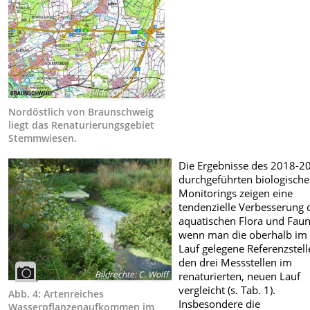
Bildrechte
:
NLWKN
Nordöstlich von Braunschweig
liegt das Renaturierungsgebiet
Stemmwiesen.
Die Ergebnisse des 2018-2
durchgeführten biologisch
Monitorings zeigen eine
tendenzielle Verbesserung 
aquatischen Flora und Faun
wenn man die oberhalb im 
Lauf gelegene Referenzstell
den drei Messstellen im
Bildrechte
:
C. Wolff
renaturierten, neuen Lauf
vergleicht (s. Tab. 1).
Abb. 4: Artenreiches
Insbesondere die
Wasserpflanzenaufkommen im