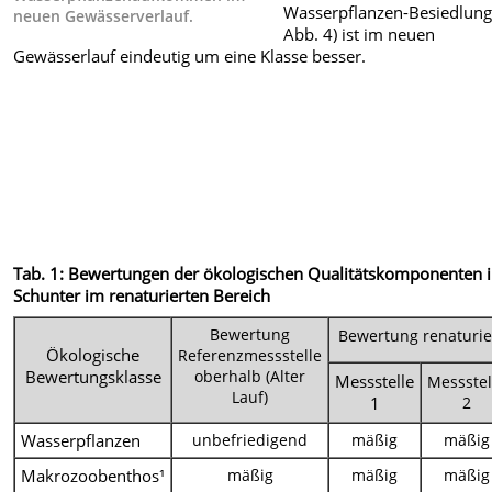
Wasserpflanzen-Besiedlung 
neuen Gewässerverlauf.
Abb. 4) ist im neuen
Gewässerlauf eindeutig um eine Klasse besser.
Tab. 1: Bewertungen der ökologischen Qualitätskomponenten i
Schunter im renaturierten Bereich
Bewertung
Bewertung
renaturie
Ö
kologische
Referenzmessstelle
Bewertungsklasse
oberhalb (Alter
Messstelle
Messstel
Lauf)
1
2
Wasserpflanzen
unbefriedigend
mäßig
mäßig
Makrozoobenthos¹
mäßig
mäßig
mäßig