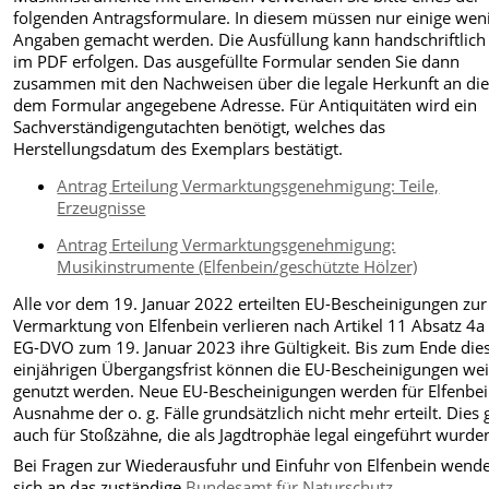
folgenden Antragsformulare. In diesem müssen nur einige wen
Angaben gemacht werden. Die Ausfüllung kann handschriftlich
im PDF erfolgen. Das ausgefüllte Formular senden Sie dann
zusammen mit den Nachweisen über die legale Herkunft an die
dem Formular angegebene Adresse. Für Antiquitäten wird ein
Sachverständigengutachten benötigt, welches das
Herstellungsdatum des Exemplars bestätigt.
Antrag Erteilung Vermarktungsgenehmigung: Teile,
Erzeugnisse
Antrag Erteilung Vermarktungsgenehmigung:
Musikinstrumente (Elfenbein/geschützte Hölzer)
Alle vor dem 19. Januar 2022 erteilten EU-Bescheinigungen zur
Vermarktung von Elfenbein verlieren nach Artikel 11 Absatz 4a
EG-DVO zum 19. Januar 2023 ihre Gültigkeit. Bis zum Ende die
einjährigen Übergangsfrist können die EU-Bescheinigungen wei
genutzt werden. Neue EU-Bescheinigungen werden für Elfenbei
Ausnahme der o. g. Fälle grundsätzlich nicht mehr erteilt. Dies g
auch für Stoßzähne, die als Jagdtrophäe legal eingeführt wurde
Bei Fragen zur Wiederausfuhr und Einfuhr von Elfenbein wende
sich an das zuständige
Bundesamt für Naturschutz
.