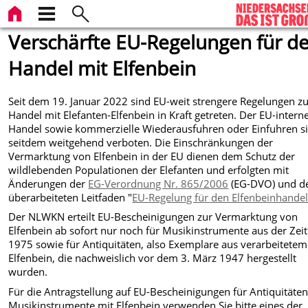
Verschärfte EU-Regelungen für d
Handel mit Elfenbein
Seit dem 19. Januar 2022 sind EU-weit strengere Regelungen 
Handel mit Elefanten-Elfenbein in Kraft getreten. Der EU-intern
Handel sowie kommerzielle Wiederausfuhren oder Einfuhren s
seitdem weitgehend verboten. Die Einschränkungen der
Vermarktung von Elfenbein in der EU dienen dem Schutz der
wildlebenden Populationen der Elefanten und erfolgten mit
Änderungen der
EG-Verordnung Nr. 865/2006
(EG-DVO) und 
überarbeiteten Leitfaden "
EU-Regelung für den Elfenbeinhande
Der NLWKN erteilt EU-Bescheinigungen zur Vermarktung von
Elfenbein ab sofort nur noch für Musikinstrumente aus der Zeit
1975 sowie für Antiquitäten, also Exemplare aus verarbeitetem
Elfenbein, die nachweislich vor dem 3. März 1947 hergestellt
wurden.
Für die Antragstellung auf EU-Bescheinigungen für Antiquitäte
Musikinstrumente mit Elfenbein verwenden Sie bitte eines der