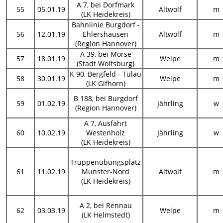
A 7, bei Dorfmark
55
05.01.19
Altwolf
m
(LK Heidekreis)
Bahnlinie Burgdorf -
56
12.01.19
Ehlershausen
Altwolf
m
(Region Hannover)
A 39, bei Mörse
57
18.01.19
Welpe
m
(Stadt Wolfsburg)
K 90, Bergfeld - Tülau
58
30.01.19
Welpe
m
(LK Gifhorn)
B 188, bei Burgdorf
59
01.02.19
Jährling
w
(Region Hannover)
A 7, Ausfahrt
60
10.02.19
Westenholz
Jährling
w
(LK Heidekreis)
Truppenübungsplatz
61
11.02.19
Munster-Nord
Altwolf
m
(LK Heidekreis)
A 2, bei Rennau
62
03.03.19
Welpe
m
(LK Helmstedt)