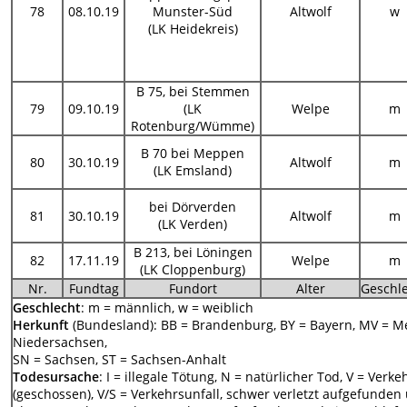
78
08.10.19
Munster-Süd
Altwolf
w
(LK Heidekreis)
B 75, bei Stemmen
79
09.10.19
(LK
Welpe
m
Rotenburg/Wümme)
B 70 bei Meppen
80
30.10.19
Altwolf
m
(LK Emsland)
bei Dörverden
81
30.10.19
Altwolf
m
(LK Verden)
B 213, bei Löningen
82
17.11.19
Welpe
m
(LK Cloppenburg)
Nr.
Fundtag
Fundort
Alter
Geschl
Geschlecht
: m = männlich, w = weiblich
Herkunft
(Bundesland): BB = Brandenburg, BY = Bayern, MV = 
Niedersachsen,
SN = Sachsen, ST = Sachsen-Anhalt
Todesursache
: I = illegale Tötung, N = natürlicher Tod, V = Verk
(geschossen), V/S = Verkehrsunfall, schwer verletzt aufgefunden un