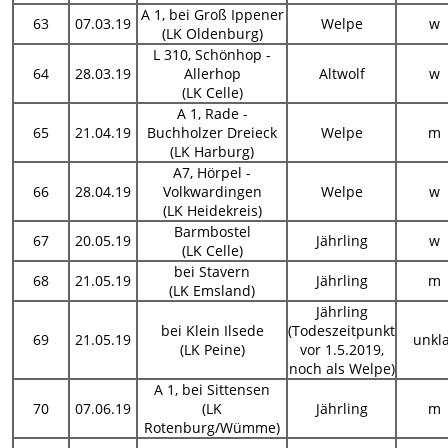
A 1, bei Groß Ippener
63
07.03.19
Welpe
w
(LK Oldenburg)
L 310, Schönhop -
64
28.03.19
Allerhop
Altwolf
w
(LK Celle)
A 1, Rade -
65
21.04.19
Buchholzer Dreieck
Welpe
m
(LK Harburg)
A7, Hörpel -
66
28.04.19
Volkwardingen
Welpe
w
(LK Heidekreis)
Barmbostel
67
20.05.19
Jährling
w
(LK Celle)
bei Stavern
68
21.05.19
Jährling
m
(LK Emsland)
Jährling
bei Klein Ilsede
(Todeszeitpunkt
69
21.05.19
unkl
(LK Peine)
vor 1.5.2019,
noch als Welpe)
A 1, bei Sittensen
70
07.06.19
(LK
Jährling
m
Rotenburg/Wümme)