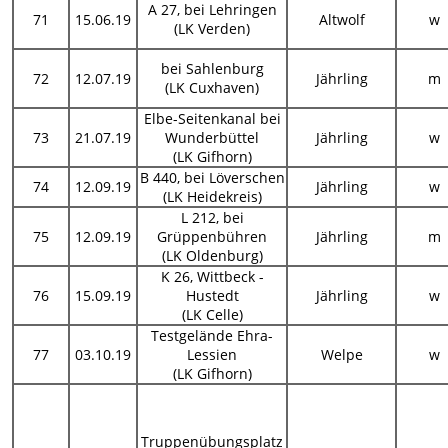
A 27, bei Lehringen
71
15.06.19
Altwolf
w
(LK Verden)
bei Sahlenburg
72
12.07.19
Jährling
m
(LK Cuxhaven)
Elbe-Seitenkanal bei
73
21.07.19
Wunderbüttel
Jährling
w
(LK Gifhorn)
B 440, bei Löverschen
74
12.09.19
Jährling
w
(LK Heidekreis)
L 212, bei
75
12.09.19
Grüppenbühren
Jährling
m
(LK Oldenburg)
K 26, Wittbeck -
76
15.09.19
Hustedt
Jährling
w
(LK Celle)
Testgelände Ehra-
77
03.10.19
Lessien
Welpe
w
(LK Gifhorn)
Truppenübungsplatz