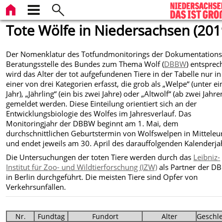
Tote Wölfe in Niedersachsen (201
Der Nomenklatur des Totfundmonitorings der Dokumentations
Beratungsstelle des Bundes zum Thema Wolf (
DBBW
) entspre
wird das Alter der tot aufgefundenen Tiere in der Tabelle nur in
einer von drei Kategorien erfasst, die grob als „Welpe“ (unter e
Jahr), „Jährling“ (ein bis zwei Jahre) oder „Altwolf“ (ab zwei Jahre
gemeldet werden. Diese Einteilung orientiert sich an der
Entwicklungsbiologie des Wolfes im Jahresverlauf. Das
Monitoringjahr der DBBW beginnt am 1. Mai, dem
durchschnittlichen Geburtstermin von Wolfswelpen in Mitteleu
und endet jeweils am 30. April des darauffolgenden Kalenderja
Die Untersuchungen der toten Tiere werden durch das
Leibniz-
Institut für Zoo- und Wildtierforschung (IZW)
als Partner der 
in Berlin durchgeführt. Die meisten Tiere sind Opfer von
Verkehrsunfällen.
Nr.
Fundtag
Fundort
Alter
Geschl