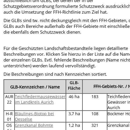
ausschließlich um GLBs, bei denen der in der
Schutzgebietsverordnung formulierte Schutzzweck ausdrücklic
auch die Umsetzung der FFH-Richtlinie zum Ziel hat.
Die GLBs sind tw. nicht deckungsgleich mit den FFH-Gebieten, 
GLBs auch Bereiche außerhalb der FFH-Gebiete mit einschließe
die ebenfalls dem Schutzzweck dienen.
Für die Geschützten Landschaftsbestandteile liegen detaillierte
Beschreibungen vor. Klicken Sie hierzu in der Liste auf die Na
der einzelnen GLBs. Evtl. fehlende Beschreibungen (Name nich
unterstrichen) werden laufend vervollständigt.
Die Beschreibungen sind nach Kennzeichen sortiert.
GLB-
FFH-Gebiets-Nr. /
GLB-Kennzeichen
/ Name
Fläche
AUR
Teichfledermausgewässer
46 ha
183
Teichflede
22
im Landkreis Aurich
Gewässer 
Aurich
H-R
Bläulings-Biotop bei
3,7 ha
108
Bockmer Ho
01
Oesselse
OS
Grenzkanal Bohmte
1,2 ha
321
Grenzkanal