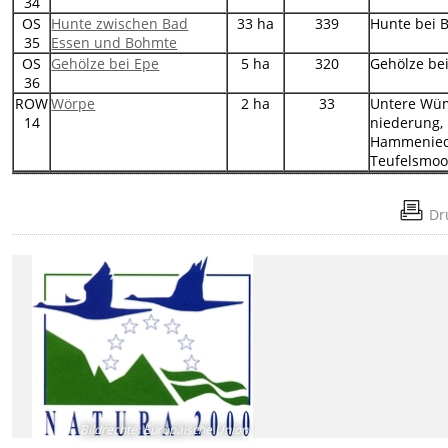
34
OS
Hunte zwischen Bad
33 ha
339
Hunte bei 
35
Essen und Bohmte
OS
Gehölze bei Epe
5 ha
320
Gehölze be
36
ROW
Wörpe
2 ha
33
Untere Wü
14
niederung,
Hammenied
Teufelsmoo
Dr
Bildrechte
:
Europäische Union