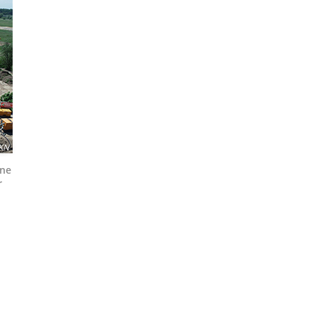
KN
ine
r