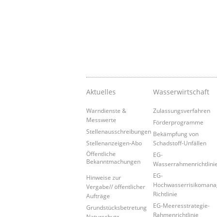
Aktuelles
Wasserwirtschaft
Warndienste &
Zulassungsverfahren
Messwerte
Förderprogramme
Stellenausschreibungen
Bekämpfung von
Stellenanzeigen-Abo
Schadstoff-Unfällen
Öffentliche
EG-
Bekanntmachungen
Wasserrahmenrichtlini
EG-
Hinweise zur
Hochwasserrisikoman
Vergabe// öffentlicher
Richtlinie
Aufträge
EG-Meeresstrategie-
Grundstücksbetretung
Rahmenrichtlinie
Naturschutz