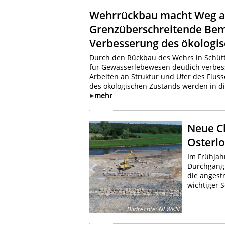
Wehrrückbau macht Weg an 
Grenzüberschreitende Be
Verbesserung des ökologi
Durch den Rückbau des Wehrs in Schütto
für Gewässerlebewesen deutlich verbess
Arbeiten an Struktur und Ufer des Fluss
des ökologischen Zustands werden in 
mehr
Neue Ch
Osterlo
Im Frühjah
Durchgängi
die angest
wichtiger 
Bildrechte
:
NLWKN