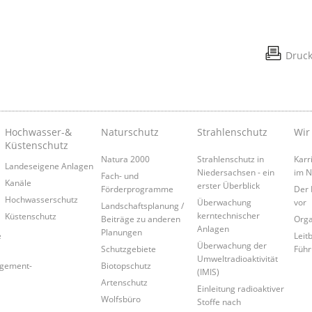
Druc
Hochwasser-&
Naturschutz
Strahlenschutz
Wir
Küstenschutz
Natura 2000
Strahlenschutz in
Karr
Landeseigene Anlagen
Niedersachsen - ein
im 
Fach- und
Kanäle
erster Überblick
Förderprogramme
Der 
Hochwasserschutz
Überwachung
vor
Landschaftsplanung /
kerntechnischer
Küstenschutz
Beiträge zu anderen
Orga
Anlagen
Planungen
e
Leitb
Überwachung der
Schutzgebiete
Führ
Umweltradioaktivität
agement-
Biotopschutz
(IMIS)
Artenschutz
Einleitung radioaktiver
Wolfsbüro
Stoffe nach