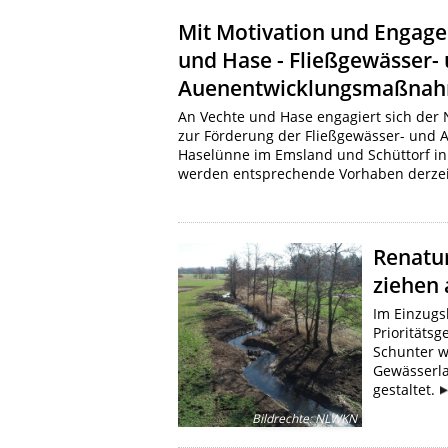
Mit Motivation und Engage
und Hase - Fließgewässer-
Auenentwicklungsmaßnahm
An Vechte und Hase engagiert sich der
zur Förderung der Fließgewässer- und 
Haselünne im Emsland und Schüttorf i
werden entsprechende Vorhaben derzeit
Renatur
ziehen 
Im Einzugs
Prioritäts
Schunter w
Gewässerla
gestaltet.
Bildrechte
:
NLWKN