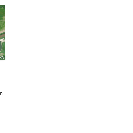
KN
in
h