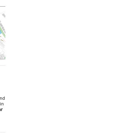
KN
und
in
hr