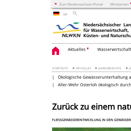
Zum Niedersachsen-Portal
Ministerien
A
A
Aktuelles
Wasserwirtschaf
STARTSEITE
AKTUELLES
JAHRESBERICHTE
J
Ökologische Gewässerunterhaltung 
Aller-Wehr Osterloh ökologisch durc
Zurück zu einem na
FLIESSGEWÄSSERENTWICKLUNG IN DEN GEWÄSSER