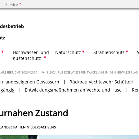
Service
Suchen
t
Hochwasser- und
Naturschutz
Strahlenschutz
Küstenschutz
AHRESBERICHT 2020/2021
JB 2021 FLIESSGEWÄSSERENTWICKLUNG IN DEN GEWÄSSERLAN
an landeseigenen Gewässern
Rückbau Vechtewehr Schüttorf
hgängig
Entwicklungsmaßnahmen an Vechte und Hase
Ren
turnahen Zustand
LANDSCHAFTEN NIEDERSACHSENS