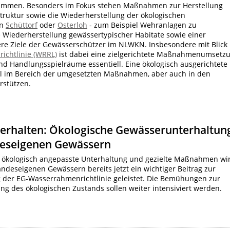
usammen. Besonders im Fokus stehen Maßnahmen zur Herstellung
ruktur sowie die Wiederherstellung der ökologischen
in
Schüttorf
oder
Osterloh
- zum Beispiel Wehranlagen zu
 Wiederherstellung gewässertypischer Habitate sowie einer
re Ziele der Gewässerschützer im NLWKN. Insbesondere mit Blick
ichtlinie (WRRL)
ist dabei eine zielgerichtete Maßnahmenumsetz
nd Handlungsspielräume essentiell. Eine ökologisch ausgerichtete
l im Bereich der umgesetzten Maßnahmen, aber auch in den
rstützen.
terhalten: Ökologische Gewässerunterhaltun
deseigenen Gewässern
 ökologisch angepasste Unterhaltung und gezielte Maßnahmen wi
andeseigenen Gewässern bereits jetzt ein wichtiger Beitrag zur
der EG-Wasserrahmenrichtlinie geleistet. Die Bemühungen zur
ng des ökologischen Zustands sollen weiter intensiviert werden.