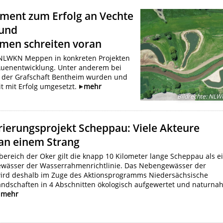
ment zum Erfolg an Vechte
 und
en schreiten voran
 NLWKN Meppen in konkreten Projekten
Auenentwicklung. Unter anderem bei
n der Grafschaft Bentheim wurden und
 mit Erfolg umgesetzt.
mehr
Bildrechte
:
NLW
ierungsprojekt Scheppau: Viele Akteure
an einem Strang
bereich der Oker gilt die knapp 10 Kilometer lange Scheppau als e
gewässer der Wasserrahmenrichtlinie. Das Nebengewässer der
ird deshalb im Zuge des Aktionsprogramms Niedersächsische
ndschaften in 4 Abschnitten ökologisch aufgewertet und naturna
mehr