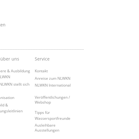
ken
 über uns
Service
iere & Ausbildung
Kontakt
NLWKN
Anreise zum NLWKN
NLWKN stellt sich
NLWKN International
Veröffentlichungen /
nisation
Webshop
ild &
ungsleitlinien
Tipps für
Wassersportfreunde
Ausleihbare
Ausstellungen