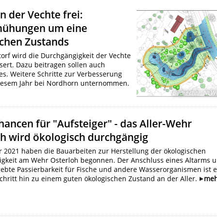
der Vechte frei:
mühungen um eine
schen Zustands
rf wird die Durchgängigkeit der Vechte
ert. Dazu beitragen sollen auch
es. Weitere Schritte zur Verbesserung
diesem Jahr bei Nordhorn unternommen.
Bildrechte
:
NLW
ancen für "Aufsteiger" - das Aller-Wehr
h wird ökologisch durchgängig
r 2021 haben die Bauarbeiten zur Herstellung der ökologischen
gkeit am Wehr Osterloh begonnen. Der Anschluss eines Altarms 
rebte Passierbarkeit für Fische und andere Wasserorganismen ist e
Schritt hin zu einem guten ökologischen Zustand an der Aller.
me