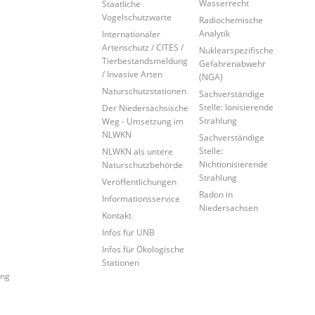
Wasserrecht
Staatliche
Vogelschutzwarte
Radiochemische
Analytik
Internationaler
Artenschutz / CITES /
Nuklearspezifische
Tierbestandsmeldung
Gefahrenabwehr
/ Invasive Arten
(NGA)
Naturschutzstationen
Sachverständige
Stelle: Ionisierende
Der Niedersächsische
Strahlung
Weg - Umsetzung im
NLWKN
Sachverständige
Stelle:
NLWKN als untere
Nichtionisierende
Naturschutzbehörde
Strahlung
Veröffentlichungen
Radon in
Informationsservice
Niedersachsen
Kontakt
Infos für UNB
Infos für Ökologische
Stationen
ung