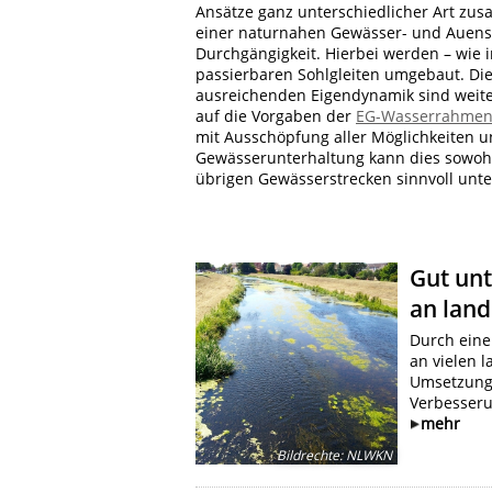
Ansätze ganz unterschiedlicher Art z
einer naturnahen Gewässer- und Auenst
Durchgängigkeit. Hierbei werden – wie 
passierbaren Sohlgleiten umgebaut. Die
ausreichenden Eigendynamik sind weite
auf die Vorgaben der
EG-Wasserrahmenr
mit Ausschöpfung aller Möglichkeiten u
Gewässerunterhaltung kann dies sowoh
übrigen Gewässerstrecken sinnvoll unte
Gut un
an lan
Durch eine
an vielen l
Umsetzung 
Verbesseru
mehr
Bildrechte
:
NLWKN