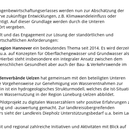
engenbewirtschaftungserlasses werden nun zur Abschätzung der
e zukünftige Entwicklungen, z.B. Klimawandeleinfluss oder
tigt. Auf dieser Grundlage werden durch die Unteren
Ort vergeben.
lfalt und das Engagement zur Lösung der standörtlichen und
rtschaftlichen Anforderungen:
egion Hannover
ein bedeutendes Thema seit 2014. Es wird derzei
e u.a. auf Konzepten für Oberflächengewässer und Grundwasser al
erbei steht insbesondere ein integraler Ansatz zwischen dem
nschlichen Gesundheit aber auch der Bau- & Verkehrswende im
odenverbände Uelzen
hat gemeinsam mit den beteiligten Unteren
e Vorgehensweise zur Genehmigung von Wasserentnahmen zur
 ist ein hydrogeologisches Strukturmodell, welches die Ist-Situat
ten Wassernutzung in der Region Lüneburg-Uelzen abbildet.
Pilotprojekt zu digitalen Wasserzählern sehr positive Erfahrungen 
lung und -auswertung gemacht. Zur landkreisübergreifenden
rs sieht der Landkreis Diepholz Unterstützungsbedarf u.a. beim L
t und regional zahlreiche Initiativen und Aktivitäten mit Blick auf