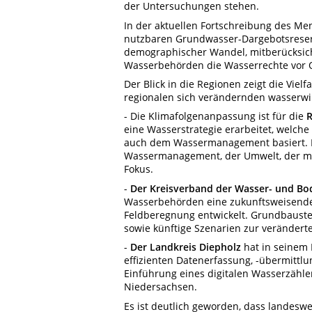
der Untersuchungen stehen.
In der aktuellen Fortschreibung des M
nutzbaren Grundwasser-Dargebotsreserv
demographischer Wandel, mitberücksich
Wasserbehörden die Wasserrechte vor 
Der Blick in die Regionen zeigt die Vie
regionalen sich verändernden wasserwi
- Die Klimafolgenanpassung ist für die
R
eine Wasserstrategie erarbeitet, welch
auch dem Wassermanagement basiert. Hi
Wassermanagement, der Umwelt, der me
Fokus.
-
Der Kreisverband der Wasser- und B
Wasserbehörden eine zukunftsweisend
Feldberegnung entwickelt. Grundbaustein
sowie künftige Szenarien zur veränder
-
Der Landkreis Diepholz
hat in seinem 
effizienten Datenerfassung, -übermitt
Einführung eines digitalen Wasserzähle
Niedersachsen.
Es ist deutlich geworden, dass landeswei