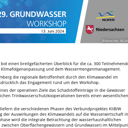
Bildrechte
:
NLW
bot einen breitgefächerten Überblick für die ca. 300 Teilnehmend
 zur Klimafolgenanpassung und dem Wassermengenmanagement.
mberg die regionale Betroffenheit durch den Klimawandel im
usdrücklich das Engagement rund um den Workshop.
nes der operativen Ziele das Schadstoffeinträge in die Gewässer
tlichen Trinkwasserschutzkooperationen bereits einen wesentliche
 liefern die verschiedenen Phasen des Verbundprojektes KliBiW
ng der Auswirkungen des Klimawandels auf die Wasserwirtschaft i
phase wird die integrale Betrachtung der wasserhaushaltlichen
g zwischen Oberflächengewässern und Grundwasser) im Mittelpun