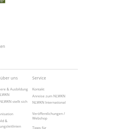
er
ken
 über uns
Service
iere & Ausbildung
Kontakt
NLWKN
Anreise zum NLWKN
NLWKN stellt sich
NLWKN International
Veröffentlichungen /
nisation
Webshop
ild &
ungsleitlinien
Tipps für