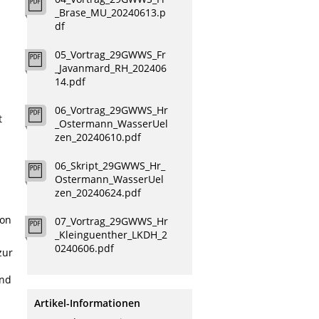
_Brase_MU_20240613.p
df
05_Vortrag_29GWWS_Fr
_Javanmard_RH_202406
14.pdf
06_Vortrag_29GWWS_Hr
t
_Ostermann_WasserUel
s
zen_20240610.pdf
06_Skript_29GWWS_Hr_
Ostermann_WasserUel
zen_20240624.pdf
ion
07_Vortrag_29GWWS_Hr
_Kleinguenther_LKDH_2
0240606.pdf
zur
and
Artikel-Informationen