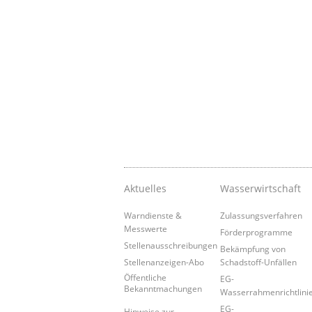
Aktuelles
Wasserwirtschaft
Warndienste &
Zulassungsverfahren
Messwerte
Förderprogramme
Stellenausschreibungen
Bekämpfung von
Stellenanzeigen-Abo
Schadstoff-Unfällen
Öffentliche
EG-
Bekanntmachungen
Wasserrahmenrichtlini
EG-
Hinweise zur