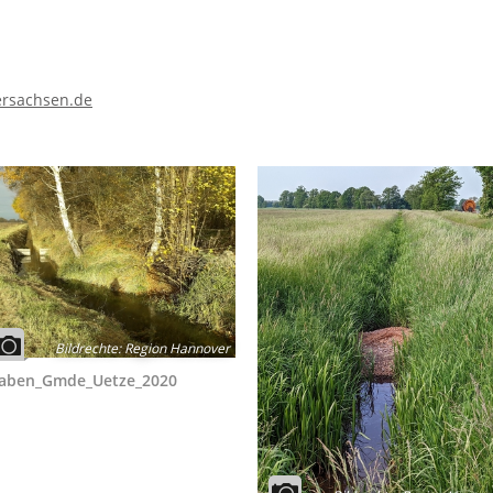
ersachsen.de
Bildrechte
:
Region Hannover
aben_Gmde_Uetze_2020