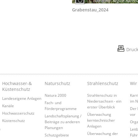
Bildrechte
:
Region Hannov
Grabenstau_2024
Druc
Hochwasser-&
Naturschutz
Strahlenschutz
Wir
Küstenschutz
Natura 2000
Strahlenschutz in
Karr
Landeseigene Anlagen
Niedersachsen - ein
im 
Fach- und
Kanäle
erster Überblick
Förderprogramme
Der 
Hochwasserschutz
Überwachung
vor
Landschaftsplanung /
kerntechnischer
Küstenschutz
Beiträge zu anderen
Orga
Anlagen
Planungen
e
Leitb
Überwachung der
Schutzgebiete
Führ