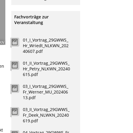
Fachvorträge zur
Veranstaltung
01_I_Vortrag_29GWWS_
KN
Hr_Wriedt_NLKWN_202
40607.pdf
01_II_Vortrag_29GWWS_
en
Hr_Petry_NLKWN_20240
615.pdf
03_I_Vortrag_29GWWS_
Fr_Werner_MU_202406
13.pdf
n
03_II_Vortrag_29GWWS_
Fr_Deek_NLWKN_20240
n
619.pdf
kt
04_Vortrag_29GWWS_Fr