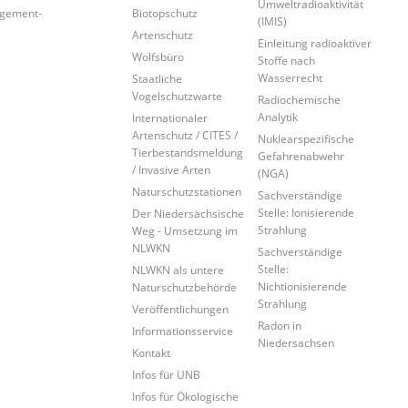
Umweltradioaktivität
agement-
Biotopschutz
(IMIS)
Artenschutz
Einleitung radioaktiver
Wolfsbüro
Stoffe nach
Wasserrecht
Staatliche
Vogelschutzwarte
Radiochemische
Analytik
Internationaler
Artenschutz / CITES /
Nuklearspezifische
Tierbestandsmeldung
Gefahrenabwehr
/ Invasive Arten
(NGA)
Naturschutzstationen
Sachverständige
Stelle: Ionisierende
Der Niedersächsische
Strahlung
Weg - Umsetzung im
NLWKN
Sachverständige
Stelle:
NLWKN als untere
Nichtionisierende
Naturschutzbehörde
Strahlung
Veröffentlichungen
Radon in
Informationsservice
Niedersachsen
Kontakt
Infos für UNB
Infos für Ökologische