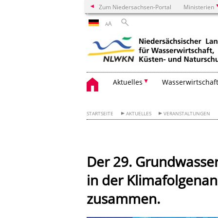
Zum Niedersachsen-Portal
Ministerien
A
A
Aktuelles
Wasserwirtschaf
STARTSEITE
AKTUELLES
VERANSTALTUNGEN
Der 29. Grundwasser
in der Klimafolgena
zusammen.