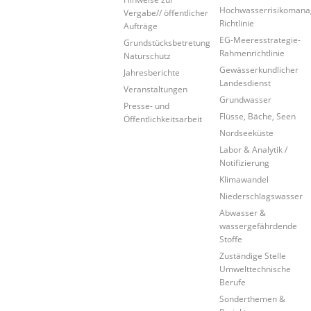
Hochwasserrisikoman
Vergabe// öffentlicher
Richtlinie
Aufträge
EG-Meeresstrategie-
Grundstücksbetretung
Rahmenrichtlinie
Naturschutz
Gewässerkundlicher
Jahresberichte
Landesdienst
Veranstaltungen
Grundwasser
Presse- und
Flüsse, Bäche, Seen
Öffentlichkeitsarbeit
Nordseeküste
Labor & Analytik /
Notifizierung
Klimawandel
Niederschlagswasser
Abwasser &
wassergefährdende
Stoffe
Zuständige Stelle
Umwelttechnische
Berufe
Sonderthemen &