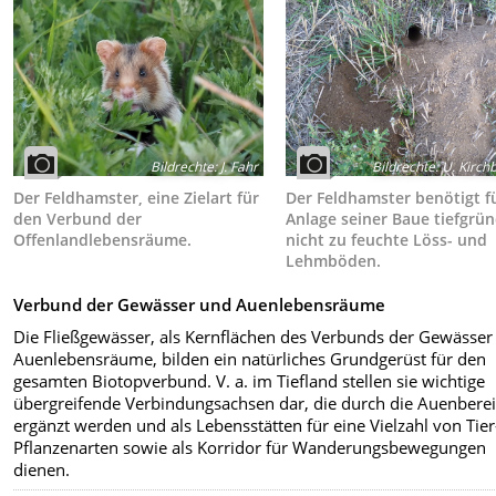
Bildrechte
:
U. Kirch
Bildrechte
:
J. Fahr
Der Feldhamster benötigt f
Der Feldhamster, eine Zielart für
Anlage seiner Baue tiefgrün
den Verbund der
nicht zu feuchte Löss- und
Offenlandlebensräume.
Lehmböden.
Verbund der Gewässer und Auenlebensräume
Die Fließgewässer, als Kernflächen des Verbunds der Gewässer
Auenlebensräume, bilden ein natürliches Grundgerüst für den
gesamten Biotopverbund. V. a. im Tiefland stellen sie wichtige
übergreifende Verbindungsachsen dar, die durch die Auenbere
ergänzt werden und als Lebensstätten für eine Vielzahl von Tie
Pflanzenarten sowie als Korridor für Wanderungsbewegungen
dienen.