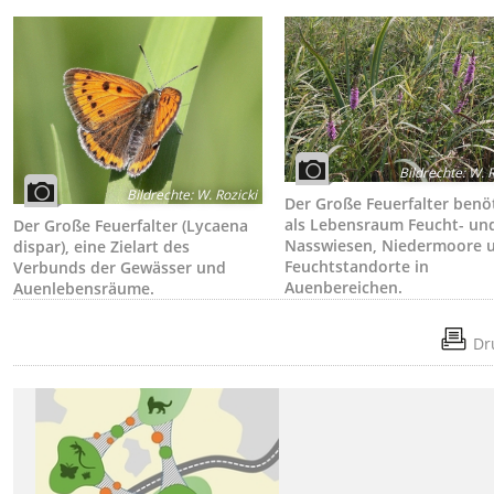
Bildrechte
:
W. R
Bildrechte
:
W. Rozicki
Der Große Feuerfalter benö
als Lebensraum Feucht- un
Der Große Feuerfalter (Lycaena
Nasswiesen, Niedermoore 
dispar), eine Zielart des
Feuchtstandorte in
Verbunds der Gewässer und
Auenbereichen.
Auenlebensräume.
Dr