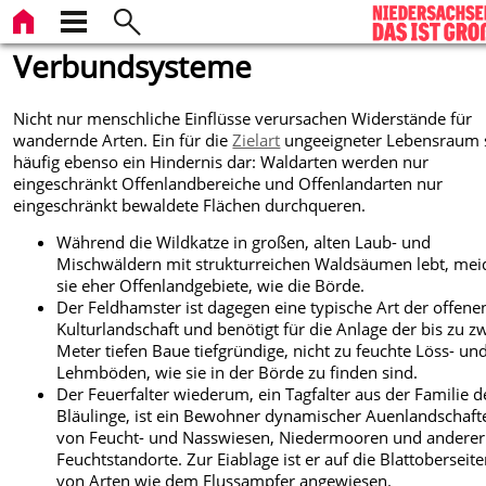
Verbundsysteme
Nicht nur menschliche Einflüsse verursachen Widerstände für
wandernde Arten. Ein für die
Zielart
ungeeigneter Lebensraum s
häufig ebenso ein Hindernis dar: Waldarten werden nur
eingeschränkt Offenlandbereiche und Offenlandarten nur
eingeschränkt bewaldete Flächen durchqueren.
Während die Wildkatze in großen, alten Laub- und
Mischwäldern mit strukturreichen Waldsäumen lebt, mei
sie eher Offenlandgebiete, wie die Börde.
Der Feldhamster ist dagegen eine typische Art der offene
Kulturlandschaft und benötigt für die Anlage der bis zu z
Meter tiefen Baue tiefgründige, nicht zu feuchte Löss- un
Lehmböden, wie sie in der Börde zu finden sind.
Der Feuerfalter wiederum, ein Tagfalter aus der Familie d
Bläulinge, ist ein Bewohner dynamischer Auenlandschaft
von Feucht- und Nasswiesen, Niedermooren und anderer
Feuchtstandorte. Zur Eiablage ist er auf die Blattoberseit
von Arten wie dem Flussampfer angewiesen.