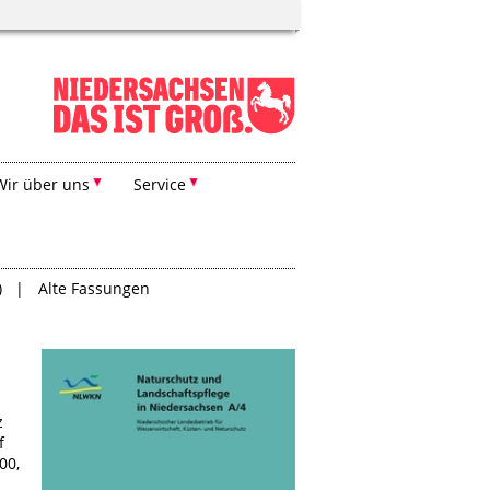
Wir über uns
Service
)
Alte Fassungen
z
f
00,