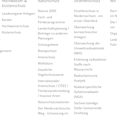
Hochwasser-&
Naturschutz
Strahlenschutz
Wir
Küstenschutz
Natura 2000
Strahlenschutz in
Karr
Landeseigene Anlagen
Niedersachsen - ein
im 
Fach- und
Kanäle
erster Überblick
Förderprogramme
Der 
Hochwasserschutz
Überwachung
vor
Landschaftsplanung /
kerntechnischer
Küstenschutz
Beiträge zu anderen
Orga
Anlagen
Planungen
e
Leitb
Überwachung der
Schutzgebiete
Führ
Umweltradioaktivität
agement-
Biotopschutz
(IMIS)
Artenschutz
Einleitung radioaktiver
Wolfsbüro
Stoffe nach
Wasserrecht
Staatliche
Vogelschutzwarte
Radiochemische
Analytik
Internationaler
Artenschutz / CITES /
Nuklearspezifische
Tierbestandsmeldung
Gefahrenabwehr
/ Invasive Arten
(NGA)
Naturschutzstationen
Sachverständige
Stelle: Ionisierende
Der Niedersächsische
Strahlung
Weg - Umsetzung im