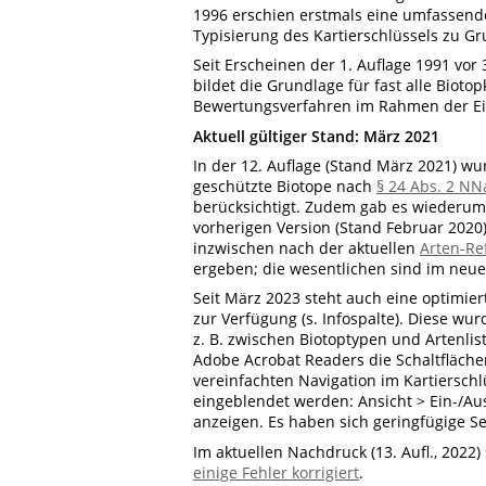
1996 erschien erstmals eine umfassende
Typisierung des Kartierschlüssels zu Gr
Seit Erscheinen der 1. Auflage 1991 vor 
bildet die Grundlage für fast alle Bio
Bewertungsverfahren im Rahmen der Ei
Aktuell gültiger Stand: März 2021
In der 12. Auflage (Stand März 2021) w
geschützte Biotope nach
§ 24 Abs. 2 N
berücksichtigt. Zudem gab es wiederum
vorherigen Version (Stand Februar 2020)
inzwischen nach der aktuellen
Arten-Re
ergeben; die wesentlichen sind im neue
Seit März 2023 steht auch eine optimier
zur Verfügung (s. Infospalte). Diese wur
z. B. zwischen Biotoptypen und Artenli
Adobe Acrobat Readers die Schaltfläch
vereinfachten Navigation im Kartiersch
eingeblendet werden: Ansicht > Ein-/A
anzeigen. Es haben sich geringfügige 
Im aktuellen Nachdruck (13. Aufl., 2022)
einige Fehler korrigiert
.