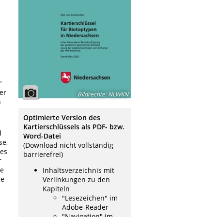
"
er
Bildrechte
:
NLWKN
n
Optimierte Version des
Kartierschlüssels als PDF- bzw.
d
Word-Datei
se,
(Download nicht vollständig
des
barrierefrei)
r
te
Inhaltsverzeichnis mit
ge
Verlinkungen zu den
Kapiteln
"Lesezeichen" im
Adobe-Reader
"Navigation" im