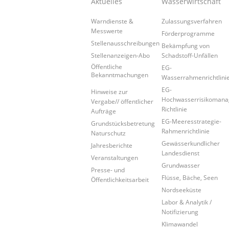
Aktuelles
Wasserwirtschaft
Warndienste &
Zulassungsverfahren
Messwerte
Förderprogramme
Stellenausschreibungen
Bekämpfung von
Stellenanzeigen-Abo
Schadstoff-Unfällen
Öffentliche
EG-
Bekanntmachungen
Wasserrahmenrichtlini
EG-
Hinweise zur
Hochwasserrisikoman
Vergabe// öffentlicher
Richtlinie
Aufträge
EG-Meeresstrategie-
Grundstücksbetretung
Rahmenrichtlinie
Naturschutz
Gewässerkundlicher
Jahresberichte
Landesdienst
Veranstaltungen
Grundwasser
Presse- und
Flüsse, Bäche, Seen
Öffentlichkeitsarbeit
Nordseeküste
Labor & Analytik /
Notifizierung
Klimawandel