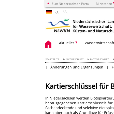
Zum Niedersachsen-Portal
Ministerien
A
A
Aktuelles
Wasserwirtschaf
STARTSEITE
NATURSCHUTZ
BIOTOPSCHUTZ
Änderungen und Ergänzungen
F
Kartierschlüssel für
In Niedersachsen werden Biotopkartier
herausgegebenen Kartierschlüssels für B
flächendeckende und selektive Biotopka
kann aber auch als Grundlage für Erfa