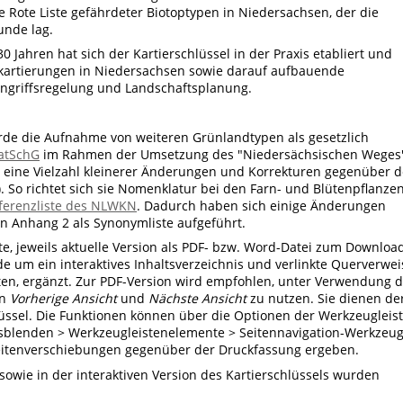
 Rote Liste gefährdeter Biotoptypen in Niedersachsen, der die
unde lag.
30 Jahren hat sich der Kartierschlüssel in der Praxis etabliert und
topkartierungen in Niedersachsen sowie darauf aufbauende
ngriffsregelung und Landschaftsplanung.
urde die Aufnahme von weiteren Grünlandtypen als gesetzlich
NatSchG
im Rahmen der Umsetzung des "Niedersächsischen Weges
 eine Vielzahl kleinerer Änderungen und Korrekturen gegenüber d
. So richtet sich sie Nomenklatur bei den Farn- und Blütenpflanze
ferenzliste des NLWKN
. Dadurch haben sich einige Änderungen
n Anhang 2 als Synonymliste aufgeführt.
te, jeweils aktuelle Version als PDF- bzw. Word-Datei zum Downloa
de um ein interaktives Inhaltsverzeichnis und verlinkte Querverwei
sten, ergänzt. Zur PDF-Version wird empfohlen, unter Verwendung 
en
Vorherige Ansicht
und
Nächste Ansicht
zu nutzen. Sie dienen de
lüssel. Die Funktionen können über die Optionen der Werkzeugleis
usblenden > Werkzeugleistenelemente > Seitennavigation-Werkzeu
Seitenverschiebungen gegenüber der Druckfassung ergeben.
 sowie in der interaktiven Version des Kartierschlüssels wurden