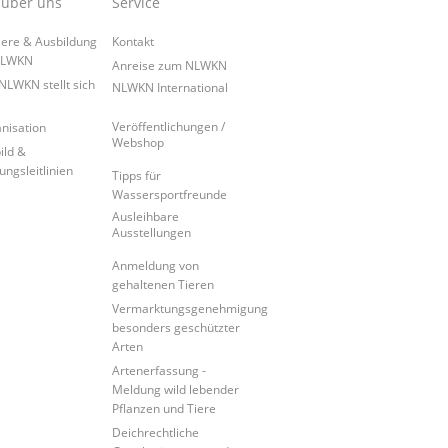
 über uns
Service
iere & Ausbildung
Kontakt
NLWKN
Anreise zum NLWKN
NLWKN stellt sich
NLWKN International
Veröffentlichungen /
nisation
Webshop
ild &
ungsleitlinien
Tipps für
Wassersportfreunde
Ausleihbare
Ausstellungen
Anmeldung von
gehaltenen Tieren
Vermarktungsgenehmigung
besonders geschützter
Arten
Artenerfassung -
Meldung wild lebender
Pflanzen und Tiere
Deichrechtliche