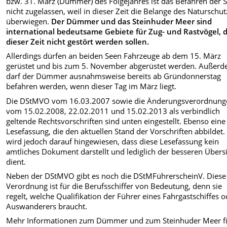
bzw. 31. März (Dümmer) des Folgejahres ist das Befahren der 
nicht zugelassen, weil in dieser Zeit die Belange des Naturschu
überwiegen.
Der Dümmer und das Steinhuder Meer sind
international bedeutsame Gebiete für Zug- und Rastvögel, d
dieser Zeit nicht gestört werden sollen.
Allerdings dürfen an beiden Seen Fahrzeuge ab dem 15. März
gerüstet und bis zum 5. November abgerüstet werden. Außer
darf der Dümmer ausnahmsweise bereits ab Gründonnerstag
befahren werden, wenn dieser Tag im März liegt.
Die DStMVO vom 16.03.2007 sowie die Änderungsverordnung
vom 15.02.2008, 22.02.2011 und 15.02.2013 als verbindlich
geltende Rechtsvorschriften sind unten eingestellt. Ebenso eine
Lesefassung, die den aktuellen Stand der Vorschriften abbildet.
wird jedoch darauf hingewiesen, dass diese Lesefassung kein
amtliches Dokument darstellt und lediglich der besseren Übers
dient.
Neben der DStMVO gibt es noch die DStMFührerscheinV. Diese
Verordnung ist für die Berufsschiffer von Bedeutung, denn sie
regelt, welche Qualifikation der Führer eines Fahrgastschiffes 
Auswanderers braucht.
Mehr Informationen zum Dümmer und zum Steinhuder Meer f