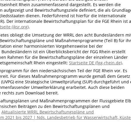
etseinheit Rhein zusammenfassend dargestellt. Es werden die
 aufgezeigt und Bewirtschaftungsziele definiert, die als Grundlag
edsstaaten dienen. Federführend ist hierfür die Internationale
. Der internationale Bewirtschaftungsplan für die FGE Rhein ist 
tseite (iksr.org)
.
ietes obliegt die Umsetzung der WRRL den acht Bundesländern mi
en Bewirtschaftungspläne und Maßnahmenprogramme (Teil B) für ih
tation einer harmonisierten Vorgehensweise bei der
undesländern ist ein Überblicksbericht der FGG Rhein erstellt
inen Rahmen für die Bewirtschaftungspläne der einzelnen Länder
etsgemeinschaft Rhein eingestellt:
Startseite DE (fgg-rhein.de)
.
programm für den niedersächsischen Teil der FGE Rhein vor. Es
 bereit. Für dieses Maßnahmenprogramm wurde gemäß dem Gesetz
 (UVPG) eine Strategische Umweltprüfung (SUP) durchgeführt und 
mmenfassender Umwelterklärung erarbeitet. Auch diese beiden
e rechts zum Download bereit.
chaftungsplänen und Maßnahmenprogrammen der Flussgebiete Elb
hsischen Beiträgen zu den Bewirtschaftungsplänen und
:
Aktualisierte WRRL Bewirtschaftungspläne und
2021 bis 2027 | Nds. Landesbetrieb für Wasserwirtschaft, Küste