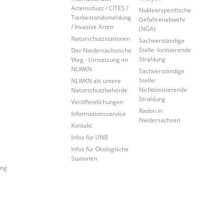
Artenschutz / CITES /
Nuklearspezifische
Tierbestandsmeldung
Gefahrenabwehr
/ Invasive Arten
(NGA)
Naturschutzstationen
Sachverständige
Stelle: Ionisierende
Der Niedersächsische
Strahlung
Weg - Umsetzung im
NLWKN
Sachverständige
Stelle:
NLWKN als untere
Nichtionisierende
Naturschutzbehörde
Strahlung
Veröffentlichungen
Radon in
Informationsservice
Niedersachsen
Kontakt
Infos für UNB
Infos für Ökologische
Stationen
ung