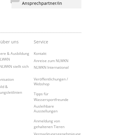
Ansprechpartner/in
 über uns
Service
iere & Ausbildung
Kontakt
NLWKN
Anreise zum NLWKN
NLWKN stellt sich
NLWKN International
Veröffentlichungen /
nisation
Webshop
ild &
ungsleitlinien
Tipps für
Wassersportfreunde
Ausleihbare
Ausstellungen
Anmeldung von
gehaltenen Tieren
Vermarktungsgenehmigung