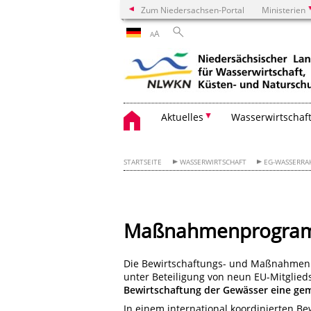
Zum Niedersachsen-Portal
Ministerien
A
A
Aktuelles
Wasserwirtschaf
STARTSEITE
WASSERWIRTSCHAFT
EG-WASSERRA
Maßnahmenprogram
Die Bewirtschaftungs- und Maßnahmenpla
unter Beteiligung von neun EU-Mitglied
Bewirtschaftung der Gewässer eine ge
In einem international koordinierten B