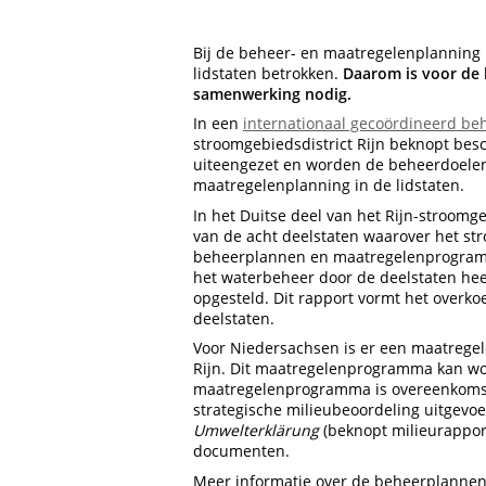
Bij de beheer- en maatregelenplanning i
lidstaten betrokken.
Daarom is voor de 
samenwerking nodig.
In een
internationaal gecoördineerd beh
stroomgebiedsdistrict Rijn beknopt bes
uiteengezet en worden de beheerdoelen
maatregelenplanning in de lidstaten.
In het Duitse deel van het Rijn-stroomg
van de acht deelstaten waarover het str
beheerplannen en maatregelenprogramm
het waterbeheer door de deelstaten he
opgesteld. Dit rapport vormt het overk
deelstaten.
Voor Niedersachsen is er een maatrege
Rijn. Dit maatregelenprogramma kan wor
maatregelenprogramma is overeenkoms
strategische milieubeoordeling uitgevo
Umwelterklärung
(beknopt milieurapport
documenten.
Meer informatie over de beheerplanne