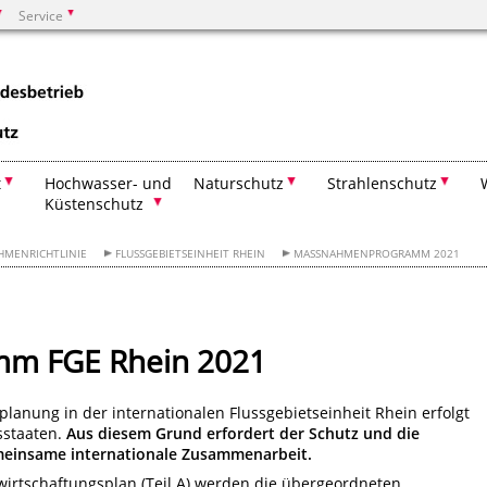
Service
Suchen
t
Hochwasser- und
Naturschutz
Strahlenschutz
Küstenschutz
HMENRICHTLINIE
FLUSSGEBIETSEINHEIT RHEIN
MASSNAHMENPROGRAMM 2021
m FGE Rhein 2021
nung in der internationalen Flussgebietseinheit Rhein erfolgt
sstaaten.
Aus diesem Grund erfordert der Schutz und die
meinsame internationale Zusammenarbeit.
ewirtschaftungsplan (Teil A) werden die übergeordneten