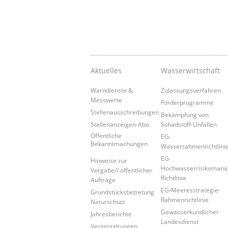
Aktuelles
Wasserwirtschaft
Warndienste &
Zulassungsverfahren
Messwerte
Förderprogramme
Stellenausschreibungen
Bekämpfung von
Stellenanzeigen-Abo
Schadstoff-Unfällen
Öffentliche
EG-
Bekanntmachungen
Wasserrahmenrichtlini
EG-
Hinweise zur
Hochwasserrisikoman
Vergabe// öffentlicher
Richtlinie
Aufträge
EG-Meeresstrategie-
Grundstücksbetretung
Rahmenrichtlinie
Naturschutz
Gewässerkundlicher
Jahresberichte
Landesdienst
Veranstaltungen