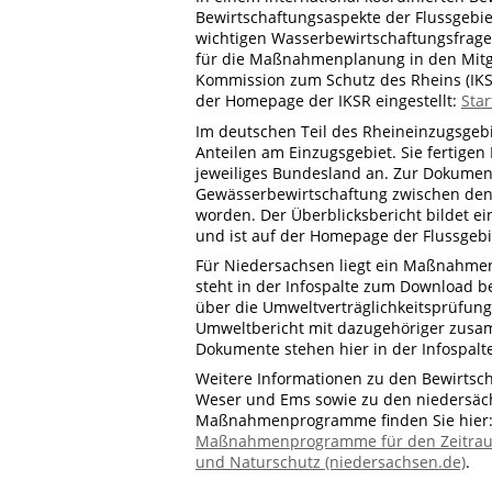
Bewirtschaftungsaspekte der Flussgebi
wichtigen Wasserbewirtschaftungsfragen
für die Maßnahmenplanung in den Mitgli
Kommission zum Schutz des Rheins (IKSR)
der Homepage der IKSR eingestellt:
Star
Im deutschen Teil des Rheineinzugsgeb
Anteilen am Einzugsgebiet. Sie fertig
jeweiliges Bundesland an. Zur Dokumen
Gewässerbewirtschaftung zwischen den B
worden. Der Überblicksbericht bildet e
und ist auf der Homepage der Flussgebi
Für Niedersachsen liegt ein Maßnahmen
steht in der Infospalte zum Download
über die Umweltverträglichkeitsprüfung
Umweltbericht mit dazugehöriger zusa
Dokumente stehen hier in der Infospalt
Weitere Informationen zu den Bewirts
Weser und Ems sowie zu den niedersäc
Maßnahmenprogramme finden Sie hier
Maßnahmenprogramme für den Zeitraum 
und Naturschutz (niedersachsen.de)
.