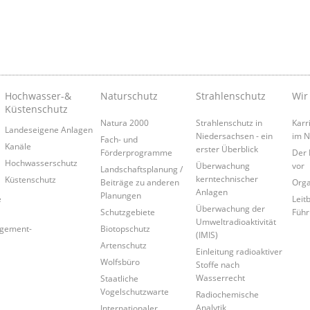
Hochwasser-&
Naturschutz
Strahlenschutz
Wir
Küstenschutz
Natura 2000
Strahlenschutz in
Karr
Landeseigene Anlagen
Niedersachsen - ein
im 
Fach- und
Kanäle
erster Überblick
Förderprogramme
Der 
Hochwasserschutz
Überwachung
vor
Landschaftsplanung /
kerntechnischer
Küstenschutz
Beiträge zu anderen
Orga
Anlagen
Planungen
e
Leitb
Überwachung der
Schutzgebiete
Führ
Umweltradioaktivität
agement-
Biotopschutz
(IMIS)
Artenschutz
Einleitung radioaktiver
Wolfsbüro
Stoffe nach
Wasserrecht
Staatliche
Vogelschutzwarte
Radiochemische
Analytik
Internationaler