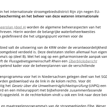
n het internationale stroomgebiedsdistrict Rijn zijn negen EU-
bescherming en het beheer van deze wateren internationale
eerplan (deel A)
worden de algemene beheeraspecten van het
chreven. Hierin worden de belangrijke waterbeheerkwesties
 gedefinieerd die het uitgangspunt vormen voor de
ebied valt de uitvoering van de KRW onder de verantwoordelijkheid
oomgebied verdeeld is. Deze deelstaten stellen allemaal hun eigen
a’s op (deel B). Met het oog op een geharmoniseerde aanpak va
eft de
Flussgebietsgemeinschaft Rhein
een
Überblicksbericht
oepelend kader voor de beheerplannen van de verschillende
lenprogramma voor het in Niedersachsen gelegen deel van het SG
den gedownload via de link in de kolom rechts. Voor dit
tig het
Gesetz über die Umweltverträglichkeitsprüfung
(UVPG) een
erd en een milieurapport met bijbehorende
zusammenfassende
) opgesteld. In de rechterkolom vindt u ook een link naar deze be
n en maatregelenprogramma’s van de stroomgebieden Elbe, Weser