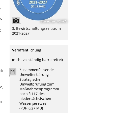
e
auf
Bildrechte
:
NLWKN
3. Bewirtschaftungszeitraum
t
2021-2027
r
Veröffentlichung
(nicht vollständig barrierefrei)
Zusammenfassende
ein
Umwelterklärung -
Strategische
Umweltprüfung zum
e,
Maßnahmenprogramm
nach § 117 des
niedersächsischen
n-
Wassergesetzes
(PDF, 0,27 MB)