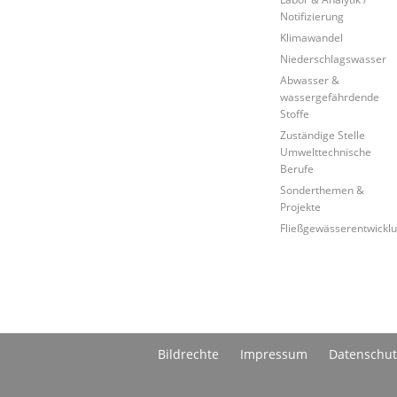
Notifizierung
Klimawandel
Niederschlagswasser
Abwasser &
wassergefährdende
Stoffe
Zuständige Stelle
Umwelttechnische
Berufe
Sonderthemen &
Projekte
Fließgewässerentwickl
Bildrechte
Impressum
Datenschut