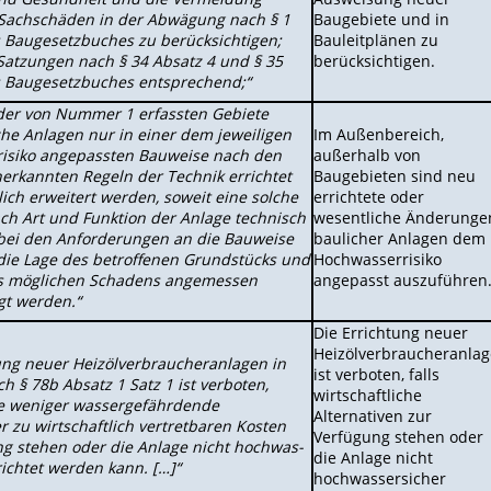
 Sachschäden in der Abwägung nach § 1
Baugebiete und in
s Baugesetzbuches zu berücksichtigen;
Bauleitplänen zu
r Satzungen nach § 34 Absatz 4 und § 35
berücksichtigen.
s Baugesetzbuches entsprechend;“
der von Nummer 1 erfassten Gebiete
che Anlagen nur in einer dem jeweiligen
Im Außenbereich,
isiko angepassten Bauweise nach den
außerhalb von
erkannten Regeln der Technik errichtet
Baugebieten sind neu
ich erweitert werden, soweit eine solche
errichtete oder
ch Art und Funktion der Anlage technisch
wesentliche Änderunge
 bei den Anforderungen an die Bauweise
baulicher Anlagen dem
die Lage des betroffenen Grundstücks und
Hochwasserrisiko
s möglichen Schadens angemessen
angepasst auszuführen
gt werden.“
Die Errichtung neuer
Heizölver­braucheranla
ung neuer Heizölver­braucheranlagen in
ist verboten, falls
h § 78b Absatz 1 Satz 1 ist verboten,
wirtschaftliche
 weniger wassergefährdende
Alternativen zur
r zu wirtschaftlich vertret­baren Kosten
Verfügung stehen oder
ng stehen oder die Anlage nicht hochwas­
die Anlage nicht
richtet werden kann. […]“
hochwassersicher