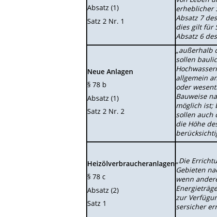
Absatz (1)
erheblicher
Absatz 7 de
Satz 2 Nr. 1
dies gilt fü
Absatz 6 de
„außerhalb 
sollen bauli
Hochwasserr
Neue Anlagen
allgemein an
§ 78 b
oder wesentl
Bauweise na
Absatz (1)
möglich ist;
Satz 2 Nr. 2
sollen auch 
die Höhe de
berücksichti
„Die Erricht
Heizölverbraucheranlagen
Gebieten nac
§ 78 c
wenn andere
Energieträge
Absatz (2)
zur Verfügu
Satz 1
sersicher er