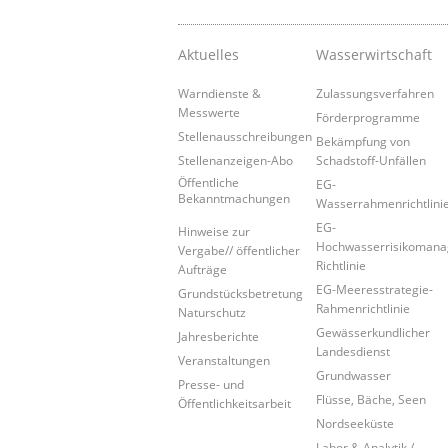
Aktuelles
Wasserwirtschaft
Warndienste &
Zulassungsverfahren
Messwerte
Förderprogramme
Stellenausschreibungen
Bekämpfung von
Stellenanzeigen-Abo
Schadstoff-Unfällen
Öffentliche
EG-
Bekanntmachungen
Wasserrahmenrichtlini
EG-
Hinweise zur
Hochwasserrisikoman
Vergabe// öffentlicher
Richtlinie
Aufträge
EG-Meeresstrategie-
Grundstücksbetretung
Rahmenrichtlinie
Naturschutz
Gewässerkundlicher
Jahresberichte
Landesdienst
Veranstaltungen
Grundwasser
Presse- und
Flüsse, Bäche, Seen
Öffentlichkeitsarbeit
Nordseeküste
Labor & Analytik /