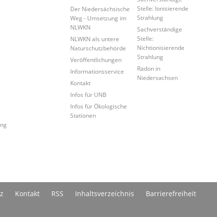
Stelle: Ionisierende
Der Niedersächsische
Strahlung
Weg - Umsetzung im
NLWKN
Sachverständige
Stelle:
NLWKN als untere
Nichtionisierende
Naturschutzbehörde
Strahlung
Veröffentlichungen
Radon in
Informationsservice
Niedersachsen
Kontakt
Infos für UNB
Infos für Ökologische
Stationen
ung
z
Kontakt
RSS
Inhaltsverzeichnis
Barrierefreiheit