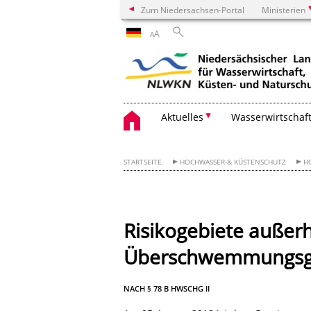
Zum Niedersachsen-Portal
Ministerien
A
A
Aktuelles
Wasserwirtschaf
STARTSEITE
HOCHWASSER-& KÜSTENSCHUTZ
H
Risikogebiete außer
Überschwemmungsg
NACH § 78 B HWSCHG II