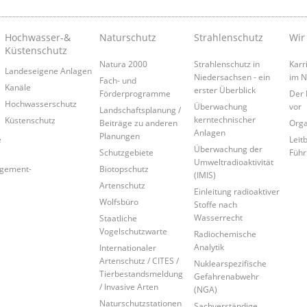
Hochwasser-&
Naturschutz
Strahlenschutz
Wir
Küstenschutz
Natura 2000
Strahlenschutz in
Karr
Landeseigene Anlagen
Niedersachsen - ein
im 
Fach- und
Kanäle
erster Überblick
Förderprogramme
Der 
Hochwasserschutz
Überwachung
vor
Landschaftsplanung /
kerntechnischer
Küstenschutz
Beiträge zu anderen
Orga
Anlagen
Planungen
e
Leitb
Überwachung der
Schutzgebiete
Führ
Umweltradioaktivität
agement-
Biotopschutz
(IMIS)
Artenschutz
Einleitung radioaktiver
Wolfsbüro
Stoffe nach
Wasserrecht
Staatliche
Vogelschutzwarte
Radiochemische
Analytik
Internationaler
Artenschutz / CITES /
Nuklearspezifische
Tierbestandsmeldung
Gefahrenabwehr
/ Invasive Arten
(NGA)
Naturschutzstationen
Sachverständige