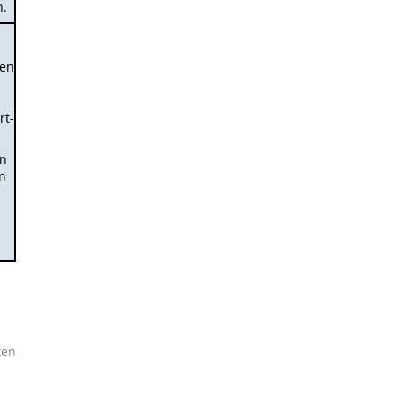
n.
gen
rt­
en
n
ken