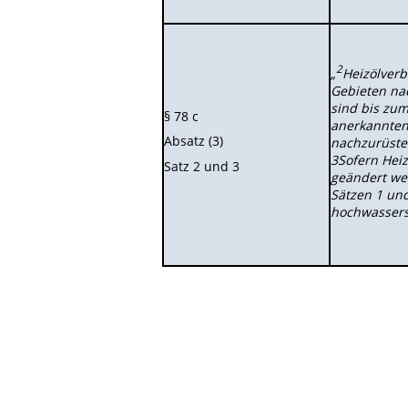
2
„
Heizölverb
Gebieten nac
sind bis zum
§ 78 c
anerkannten
Absatz (3)
nachzurüsten,
3Sofern Hei
Satz 2 und 3
geändert we
Sätzen 1 un
hochwassers