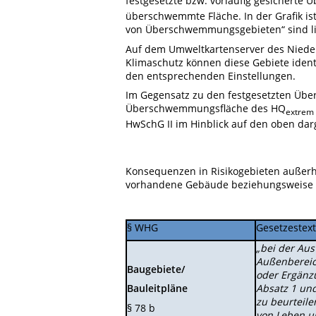
festgesetzte bzw. vorläufig gesichert
überschwemmte Fläche. In der Grafik ist 
von Überschwemmungsgebieten“ sind lil
Auf dem Umweltkartenserver des Nieder
Klimaschutz können diese Gebiete ident
den entsprechenden Einstellungen.
Im Gegensatz zu den festgesetzten Übe
Überschwemmungsfläche des HQ
extrem
HwSchG II im Hinblick auf den oben dar
Konsequenzen in Risikogebieten außer
vorhandene Gebäude beziehungsweise 
§ WHG
Gesetzestext
„bei der Au
Außenbereich
Baugebiete/
oder Ergänzu
Absatz 1 und
Bauleitpläne
zu beurteile
§ 78 b
von Leben u