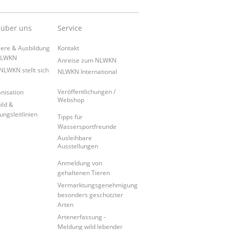
 über uns
Service
iere & Ausbildung
Kontakt
NLWKN
Anreise zum NLWKN
NLWKN stellt sich
NLWKN International
Veröffentlichungen /
nisation
Webshop
ild &
ungsleitlinien
Tipps für
Wassersportfreunde
Ausleihbare
Ausstellungen
Anmeldung von
gehaltenen Tieren
Vermarktungsgenehmigung
besonders geschützter
Arten
Artenerfassung -
Meldung wild lebender