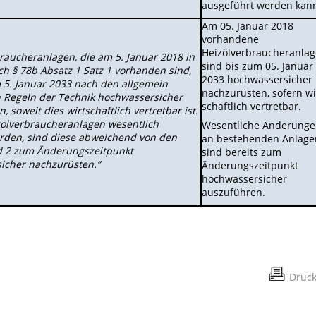
ausgeführt werden kan
Am 05. Januar 2018
vorhandene
Heizölverbraucheranla
raucheranlagen, die am 5. Januar 2018 in
sind bis zum 05. Januar
h § 78b Absatz 1 Satz 1 vorhanden sind,
2033 hochwasser­sicher
 5. Januar 2033 nach den allgemein
nachzurüsten, sofern wi
 Regeln der Technik hochwassersicher
schaftlich vertretbar.
 soweit dies wirtschaftlich vertretbar ist.
zölverbraucheranlagen wesentlich
Wesentliche Änderung
rden, sind diese abweichend von den
an beste­henden Anlage
d 2 zum Änderungszeitpunkt
sind bereits zum
icher nachzurüsten.“
Änderungszeitpunkt
hochwassersicher
auszuführen.
Druc