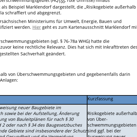
e Überschwemmungsgebiet (HQ
, rote Umrisse) hinaus
100
als Beispiel Marklendorf dargestellt, die „Risikogebiete außerhalb
a schraffiert und abgegrenzt.
sächsischen Ministeriums für Umwelt, Energie, Bauen und
ifiziert werden.
Hier
geht es zum Kartenausschnitt Marklendorf mi
rschwemmungsgebieten (vgl. § 76-78a WHG) hatte die
zuvor keine rechtliche Relevanz. Dies hat sich mit Inkrafttreten de
gestellten Sachverhalt geändert.
halb von Überschwemmungsgebieten und gegebenenfalls darin
Anlagen:
Kurzfassung
sweisung neuer Baugebiete im
 sowie bei der Aufstel­lung, Änderung
Risikogebiete außerhal
ng von Bauleitplänen für nach § 30
von Über­
 2 oder nach § 34 des Baugesetz­buches
schwemmungsgebieten
nde Gebiete sind insbesondere der Schutz
sind ggf. bei der
nd Gesundheit und die Vermeidung
Ausweisung neuer