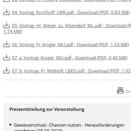
04_Vortrag_Kirchhoff_LWK.pdf - Download (PDF, 0,83 MB)
05_Vortrag_Hr_Meyer_zu_Vilsendorf_ML.pdf - Download (
1,74 MB)
06_Vortrag_Fr_Krüger_MU.pdf - Download (PDF, 1,53 MB)
07_a_Vortrag_Krüger_MU.pdf - Download (PDF, 0,40 MB)
07_b_Vortrag_Fr_Witthöft_LBEG.pdf - Download (PDF, 1,9
Dr
Pressemitteilung zur Veranstaltung
Gewässerschutz- Chancen nutzen - Herausforderungen
annehmen (28.09.2023)