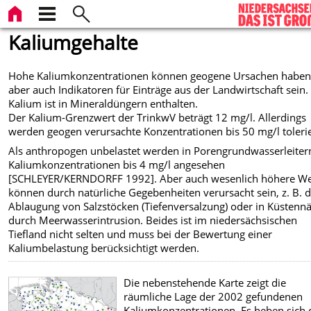
Kaliumgehalte
Hohe Kaliumkonzentrationen können geogene Ursachen haben
aber auch Indikatoren für Einträge aus der Landwirtschaft sein.
Kalium ist in Mineraldüngern enthalten.
Der Kalium-Grenzwert der TrinkwV beträgt 12 mg/l. Allerdings
werden geogen verursachte Konzentrationen bis 50 mg/l tolerie
Als anthropogen unbelastet werden in Porengrundwasserleiter
Kaliumkonzentrationen bis 4 mg/l angesehen
[SCHLEYER/KERNDORFF 1992]. Aber auch wesenlich höhere We
können durch natürliche Gegebenheiten verursacht sein, z. B. 
Ablaugung von Salzstöcken (Tiefenversalzung) oder in Küstenn
durch Meerwasserintrusion. Beides ist im niedersächsischen
Tiefland nicht selten und muss bei der Bewertung einer
Kaliumbelastung berücksichtigt werden.
Die nebenstehende Karte zeigt die
räumliche Lage der 2002 gefundenen
Kaliumkonzentrationen. Es heben sich 