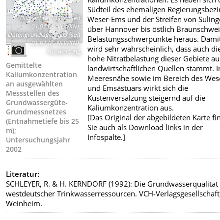
Südteil des ehemaligen Regierungsbezi
Bildrechte
:
NLWK (seit
Weser-Ems und der Streifen von Sulin
01.01.05 NLWKN):
über Hannover bis östlich Braunschwei
Datengrundlage; NLÖ (seit
Belastungsschwerpunkte heraus. Dami
01.01.05 NLWKN):
wird sehr wahrscheinlich, dass auch di
Auswertung
hohe Nitratbelastung dieser Gebiete au
Gemittelte
landwirtschaftlichen Quellen stammt. I
Kaliumkonzentration
Meeresnähe sowie im Bereich des Wes
an ausgewählten
und Emsästuars wirkt sich die
Messstellen des
Küstenversalzung steigernd auf die
Grundwassergüte-
Kaliumkonzentration aus.
Grundmessnetzes
[Das Original der abgebildeten Karte f
(Entnahmetiefe bis 25
Sie auch als Download links in der
m);
Infospalte.]
Untersuchungsjahr
2002
Literatur:
SCHLEYER, R. & H. KERNDORF (1992): Die Grundwasserqualität
westdeutscher Trinkwasserressourcen. VCH-Verlagsgesellschaft
Weinheim.