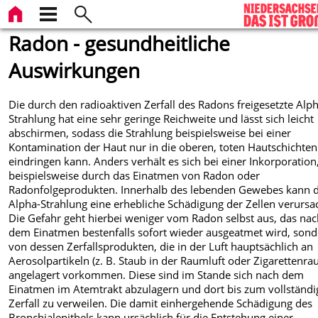
Radon - gesundheitliche
Auswirkungen
Die durch den radioaktiven Zerfall des Radons freigesetzte Alp
Strahlung hat eine sehr geringe Reichweite und lässt sich leicht
abschirmen, sodass die Strahlung beispielsweise bei einer
Kontamination der Haut nur in die oberen, toten Hautschichten
eindringen kann. Anders verhält es sich bei einer Inkorporation
beispielsweise durch das Einatmen von Radon oder
Radonfolgeprodukten. Innerhalb des lebenden Gewebes kann d
Alpha-Strahlung eine erhebliche Schädigung der Zellen verursa
Die Gefahr geht hierbei weniger vom Radon selbst aus, das na
dem Einatmen bestenfalls sofort wieder ausgeatmet wird, son
von dessen Zerfallsprodukten, die in der Luft hauptsächlich an
Aerosolpartikeln (z. B. Staub in der Raumluft oder Zigarettenra
angelagert vorkommen. Diese sind im Stande sich nach dem
Einatmen im Atemtrakt abzulagern und dort bis zum vollständ
Zerfall zu verweilen. Die damit einhergehende Schädigung des
Bronchialepithels kann ursächlich für die Entstehung einer