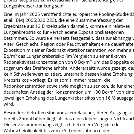
Lungenkrebserkrankung sein.
Eine im Jahr 2005 veröﬀentlichte europäische Pooling-Studie (
et al., BMJ 2005;330;223), die eine Zusammenfassung der
Ergebnisse aus 13 Einzelstudien darstellt, konnte ein relatives
Lungenkrebsrisiko für verschiedene Expositionskategorien
bestimmen. So wurde einerseits festgestellt, dass (unabhängig
Alter, Geschlecht, Region oder Rauchverhalten) eine dauerhafte
Exposition mit einer Radonaktivitätskonzentration von mehr al
Bq/m³ das Lungenkrebsrisiko (im Vergleich zu einer ﬁktiven
Radonaktivitätskonzentration von 0 Bq/m³) um das Doppelte o
sogar um das Dreifache erhöht. Andererseits wurde gezeigt, da
kein Schwellenwert existiert, unterhalb dessen keine Erhöhung
Krebsrisikos vorliegt. Es ist somit immer ratsam, die
Radonkonzentration soweit wie möglich zu senken, da für eine
dauerhaften Anstieg der Konzentration um 100 Bq/m³ von eine
jeweiligen Erhöhung des Lungenkrebsrisikos von 16 % ausgeg
wird.
Besonders betroffen sind vor allem Raucher, deren Ausgangsri
bereits 25mal höher liegt, als das eines lebenslangen Nichtrauc
Dieser Zusammenhang zeigt sich bei einem Vergleich der
Wahrscheinlichkeit bis zum 75. Lebensjahr an einer