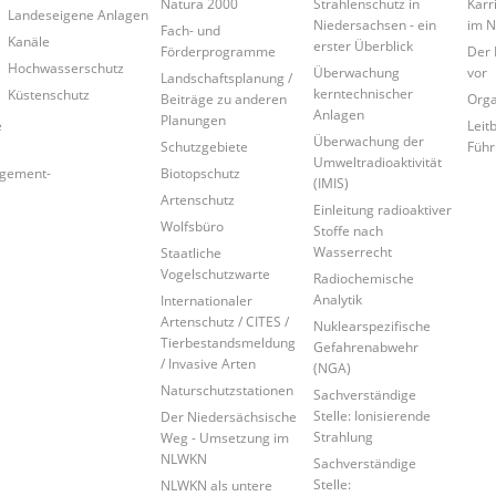
Natura 2000
Strahlenschutz in
Karr
Landeseigene Anlagen
Niedersachsen - ein
im 
Fach- und
Kanäle
erster Überblick
Förderprogramme
Der 
Hochwasserschutz
Überwachung
vor
Landschaftsplanung /
kerntechnischer
Küstenschutz
Beiträge zu anderen
Orga
Anlagen
Planungen
e
Leitb
Überwachung der
Schutzgebiete
Führ
Umweltradioaktivität
agement-
Biotopschutz
(IMIS)
Artenschutz
Einleitung radioaktiver
Wolfsbüro
Stoffe nach
Wasserrecht
Staatliche
Vogelschutzwarte
Radiochemische
Analytik
Internationaler
Artenschutz / CITES /
Nuklearspezifische
Tierbestandsmeldung
Gefahrenabwehr
/ Invasive Arten
(NGA)
Naturschutzstationen
Sachverständige
Stelle: Ionisierende
Der Niedersächsische
Strahlung
Weg - Umsetzung im
NLWKN
Sachverständige
Stelle:
NLWKN als untere