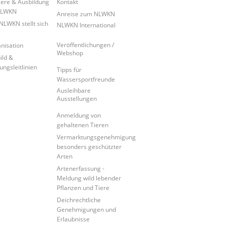
iere & Ausbildung
Kontakt
NLWKN
Anreise zum NLWKN
NLWKN stellt sich
NLWKN International
Veröffentlichungen /
nisation
Webshop
ild &
ungsleitlinien
Tipps für
Wassersportfreunde
Ausleihbare
Ausstellungen
Anmeldung von
gehaltenen Tieren
Vermarktungsgenehmigung
besonders geschützter
Arten
Artenerfassung -
Meldung wild lebender
Pflanzen und Tiere
Deichrechtliche
Genehmigungen und
Erlaubnisse