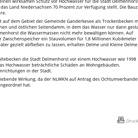
einen wirksamen Schutz vor Hochwasser für die Stadt Delmenhorst
 das Land Niedersachsen 70 Prozent zur Verfügung stellt. Die Bauz
re.
t auf dem Gebiet der Gemeinde Ganderkesee als Trockenbecken m
en und östlichen Seitendamm, in dem das Wasser nur dann gest
lmenhorst die Wassermassen nicht mehr bewältigen können. Auf
er Zwischenspeicher ein Stauvolumen für 1,8 Millionen Kubikmeter
ter gezielt abfließen zu lassen, erhalten Delme und Kleine Delme
haltebecken die Stadt Delmenhorst vor einem Hochwasser wie 1998
 das Hochwasser beträchtliche Schäden an Wohngebäuden,
nrichtungen in der Stadt.
chiebende Wirkung, da der NLWKN auf Antrag des Ochtumverbande
angeordnet hat.
Druc