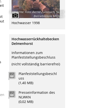
.
eit
Bildrechte
:
Foto: Bernd Zummach, NLWK
Betriebsstelle Meppen
it
aut
Hochwasser 1998
Hochwasserrückhaltebecken
Delmenhorst
Informationen zum
Planfeststellungsbeschluss
s
(nicht vollständig barrierefrei)
Planfeststellungsbeschl
uss
(1,40 MB)
Presseinformation des
ken
NLWKN
(0,02 MB)