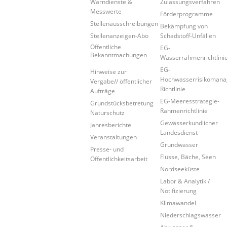
Warndienste &
Zulassungsverfahren
Messwerte
Förderprogramme
Stellenausschreibungen
Bekämpfung von
Stellenanzeigen-Abo
Schadstoff-Unfällen
Öffentliche
EG-
Bekanntmachungen
Wasserrahmenrichtlini
EG-
Hinweise zur
Hochwasserrisikoman
Vergabe// öffentlicher
Richtlinie
Aufträge
EG-Meeresstrategie-
Grundstücksbetretung
Rahmenrichtlinie
Naturschutz
Gewässerkundlicher
Jahresberichte
Landesdienst
Veranstaltungen
Grundwasser
Presse- und
Flüsse, Bäche, Seen
Öffentlichkeitsarbeit
Nordseeküste
Labor & Analytik /
Notifizierung
Klimawandel
Niederschlagswasser