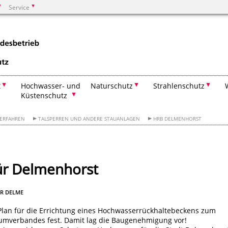
Service
Suchen
t
Hochwasser- und
Naturschutz
Strahlenschutz
Küstenschutz
VERFAHREN
TALSPERREN UND ANDERE STAUANLAGEN
HRB DELMENHORST
ür Delmenhorst
R DELME
Plan für die Errichtung eines Hochwasserrückhaltebeckens zum
umverbandes fest. Damit lag die Baugenehmigung vor!