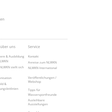
ken
 über uns
Service
iere & Ausbildung
Kontakt
NLWKN
Anreise zum NLWKN
NLWKN stellt sich
NLWKN International
Veröffentlichungen /
nisation
Webshop
ild &
ungsleitlinien
Tipps für
Wassersportfreunde
Ausleihbare
Ausstellungen