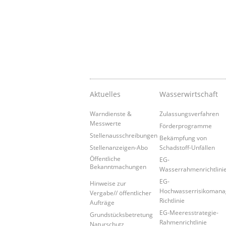
Aktuelles
Wasserwirtschaft
Warndienste &
Zulassungsverfahren
Messwerte
Förderprogramme
Stellenausschreibungen
Bekämpfung von
Stellenanzeigen-Abo
Schadstoff-Unfällen
Öffentliche
EG-
Bekanntmachungen
Wasserrahmenrichtlini
EG-
Hinweise zur
Hochwasserrisikoman
Vergabe// öffentlicher
Richtlinie
Aufträge
EG-Meeresstrategie-
Grundstücksbetretung
Rahmenrichtlinie
Naturschutz