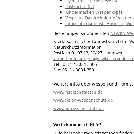
Flyer „Lass stecken, Wespe!“
Postkarten-Set
Kindermasken Wespenköpfe
Vespula - Das turbulente Wespens
Informationsdienst "Hornisse, Wes
Bestellungen sind über den
NLWKN-We
Niedersächsischer Landesbetrieb für W
Naturschutzinformation -
Postfach 91 07 13, 30427 Hannover
veroeffentlichungen@nlwkn-h.niedersa
Tel.: 0511 / 3034-3305
Fax: 0511 / 3034-3501
Weitere Infos über Wespen und Horniss
www.insektenstaaten.de
www.aktion-wespenschutz.de
www.hornissenschutz.de
Wo bekomme ich Hilfe?
Hilfe bei Problemen mit Wespen finden S