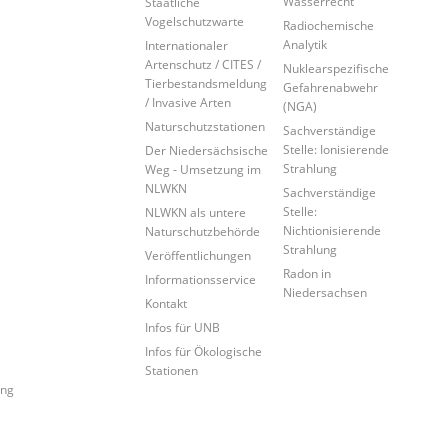
Wasserrecht
Staatliche
Vogelschutzwarte
Radiochemische
Analytik
Internationaler
Artenschutz / CITES /
Nuklearspezifische
Tierbestandsmeldung
Gefahrenabwehr
/ Invasive Arten
(NGA)
Naturschutzstationen
Sachverständige
Stelle: Ionisierende
Der Niedersächsische
Strahlung
Weg - Umsetzung im
NLWKN
Sachverständige
Stelle:
NLWKN als untere
Nichtionisierende
Naturschutzbehörde
Strahlung
Veröffentlichungen
Radon in
Informationsservice
Niedersachsen
Kontakt
Infos für UNB
Infos für Ökologische
Stationen
ung