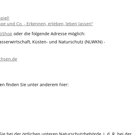
piel!
pe und Co. - Erkennen, erleben, leben lassen"
bShop
oder die folgende Adresse möglich:
asserwirtschaft, Küsten- und Naturschutz (NLWKN) -
chsen.de
en finden Sie unter anderem hier:
ie bei der örtlichen unteren Naturschutzbehörde, i. d. R. bei der