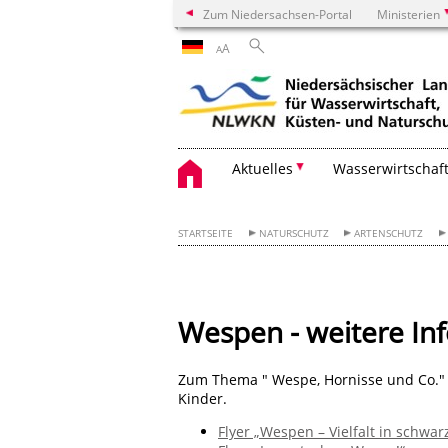
Zum Niedersachsen-Portal
Ministerien
A
A
Aktuelles
Wasserwirtschaf
STARTSEITE
NATURSCHUTZ
ARTENSCHUTZ
Wespen - weitere Inf
Zum Thema " Wespe, Hornisse und Co.
Kinder.
Flyer „Wespen – Vielfalt in schwar