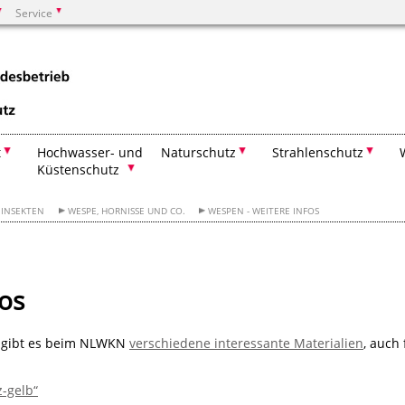
Service
Suchen
t
Hochwasser- und
Naturschutz
Strahlenschutz
Küstenschutz
INSEKTEN
WESPE, HORNISSE UND CO.
WESPEN - WEITERE INFOS
os
" gibt es beim NLWKN
verschiedene interessante Materialien
, auch 
z-gelb“