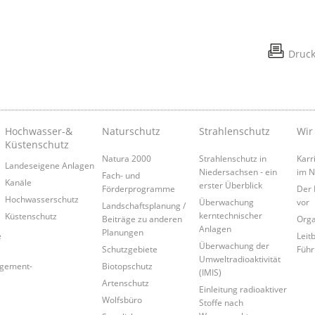
Druc
Hochwasser-&
Naturschutz
Strahlenschutz
Wir
Küstenschutz
Natura 2000
Strahlenschutz in
Karr
Landeseigene Anlagen
Niedersachsen - ein
im 
Fach- und
Kanäle
erster Überblick
Förderprogramme
Der 
Hochwasserschutz
Überwachung
vor
Landschaftsplanung /
kerntechnischer
Küstenschutz
Beiträge zu anderen
Orga
Anlagen
Planungen
e
Leitb
Überwachung der
Schutzgebiete
Führ
Umweltradioaktivität
agement-
Biotopschutz
(IMIS)
Artenschutz
Einleitung radioaktiver
Wolfsbüro
Stoffe nach