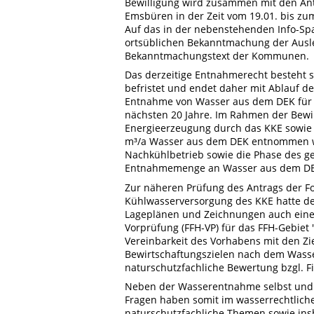
Bewilligung wird zusammen mit den Ant
Emsbüren in der Zeit vom 19.01. bis zum
Auf das in der nebenstehenden Info-Sp
ortsüblichen Bekanntmachung der Auslegu
Bekanntmachungstext der Kommunen.
Das derzeitige Entnahmerecht besteht se
befristet und endet daher mit Ablauf des
Entnahme von Wasser aus dem DEK für d
nächsten 20 Jahre. Im Rahmen der Bewil
Energieerzeugung durch das KKE sowie f
m³/a Wasser aus dem DEK entnommen we
Nachkühlbetrieb sowie die Phase des ge
Entnahmemenge an Wasser aus dem DEK b
Zur näheren Prüfung des Antrags der F
Kühlwasserversorgung des KKE hatte de
Lageplänen und Zeichnungen auch einen
Vorprüfung (FFH-VP) für das FFH-Gebiet
Vereinbarkeit des Vorhabens mit den Z
Bewirtschaftungszielen nach dem Wasse
naturschutzfachliche Bewertung bzgl. 
Neben der Wasserentnahme selbst und
Fragen haben somit im wasserrechtlich
naturschutzfachliche Themen sowie in