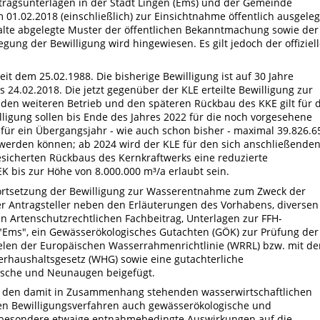
ragsunterlagen in der Stadt Lingen (Ems) und der Gemeinde
 01.02.2018 (einschließlich) zur Einsichtnahme öffentlich ausgeleg
alte abgelegte Muster der öffentlichen Bekanntmachung sowie der
ng der Bewilligung wird hingewiesen. Es gilt jedoch der offiziel
it dem 25.02.1988. Die bisherige Bewilligung ist auf 30 Jahre
 24.02.2018. Die jetzt gegenüber der KLE erteilte Bewilligung zur
en weiteren Betrieb und den späteren Rückbau des KKE gilt für d
ligung sollen bis Ende des Jahres 2022 für die noch vorgesehene
ür ein Übergangsjahr - wie auch schon bisher - maximal 39.826.6
rden können; ab 2024 wird der KLE für den sich anschließende
sicherten Rückbaus des Kernkraftwerks eine reduzierte
is zur Höhe von 8.000.000 m³/a erlaubt sein.
ortsetzung der Bewilligung zur Wasserentnahme zum Zweck der
r Antragsteller neben den Erläuterungen des Vorhabens, diversen
 Artenschutzrechtlichen Fachbeitrag, Unterlagen zur FFH-
 "Ems", ein Gewässerökologisches Gutachten (GÖK) zur Prüfung der
ielen der Europäischen Wasserrahmenrichtlinie (WRRL) bzw. mit de
rhaushaltsgesetz (WHG) sowie eine gutachterliche
Fische und Neunaugen beigefügt.
 den damit in Zusammenhang stehenden wasserwirtschaftlichen
en Bewilligungsverfahren auch gewässerökologische und
sbesondere etwaige entnahmebedingte Auswirkungen auf die