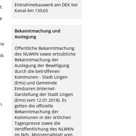
Entnahmebauwerk am DEK bei
t.
Kanal-km 139,65
le
Bekanntmachung und
Auslegung
ie
Öffentliche Bekanntmachung
des NLWKN sowie ortsübliche
56
Bekanntmachung der
n
Auslegung der Bewilligung
durch die betroffenen
Kommunen - Stadt Lingen
(Ems) und Gemeinde
Emsbüren (Internet-
Darstellung der Stadt Lingen
(Ems) vom 12.01.2018). Es
n
gelten die offizielle
Bekanntmachung der
Kommunen in der örtlichen
Tagespresse sowie die
Veröffentlichung des NLWKN
im Nds. Ministerialblatt vom