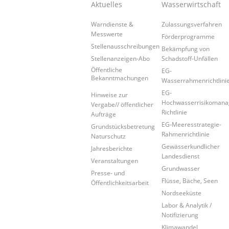
Aktuelles
Wasserwirtschaft
Warndienste &
Zulassungsverfahren
Messwerte
Förderprogramme
Stellenausschreibungen
Bekämpfung von
Stellenanzeigen-Abo
Schadstoff-Unfällen
Öffentliche
EG-
Bekanntmachungen
Wasserrahmenrichtlini
EG-
Hinweise zur
Hochwasserrisikoman
Vergabe// öffentlicher
Richtlinie
Aufträge
EG-Meeresstrategie-
Grundstücksbetretung
Rahmenrichtlinie
Naturschutz
Gewässerkundlicher
Jahresberichte
Landesdienst
Veranstaltungen
Grundwasser
Presse- und
Flüsse, Bäche, Seen
Öffentlichkeitsarbeit
Nordseeküste
Labor & Analytik /
Notifizierung
Klimawandel