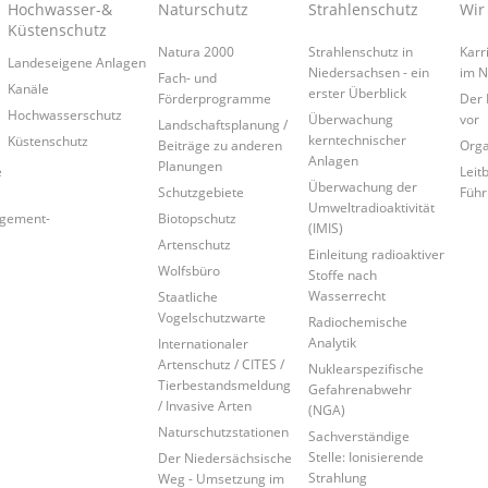
Hochwasser-&
Naturschutz
Strahlenschutz
Wir
Küstenschutz
Natura 2000
Strahlenschutz in
Karr
Landeseigene Anlagen
Niedersachsen - ein
im 
Fach- und
Kanäle
erster Überblick
Förderprogramme
Der 
Hochwasserschutz
Überwachung
vor
Landschaftsplanung /
kerntechnischer
Küstenschutz
Beiträge zu anderen
Orga
Anlagen
Planungen
e
Leitb
Überwachung der
Schutzgebiete
Führ
Umweltradioaktivität
agement-
Biotopschutz
(IMIS)
Artenschutz
Einleitung radioaktiver
Wolfsbüro
Stoffe nach
Wasserrecht
Staatliche
Vogelschutzwarte
Radiochemische
Analytik
Internationaler
Artenschutz / CITES /
Nuklearspezifische
Tierbestandsmeldung
Gefahrenabwehr
/ Invasive Arten
(NGA)
Naturschutzstationen
Sachverständige
Stelle: Ionisierende
Der Niedersächsische
Strahlung
Weg - Umsetzung im