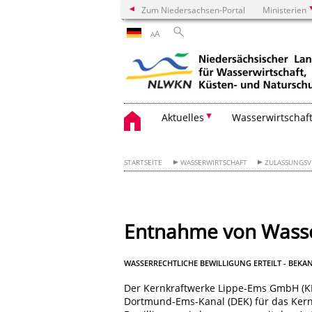
Zum Niedersachsen-Portal
Ministerien
A
A
Aktuelles
Wasserwirtschaf
STARTSEITE
WASSERWIRTSCHAFT
ZULASSUNGS
Entnahme von Wasse
WASSERRECHTLICHE BEWILLIGUNG ERTEILT - B
Der Kernkraftwerke Lippe-Ems GmbH (K
Dortmund-Ems-Kanal (DEK) für das Kernk