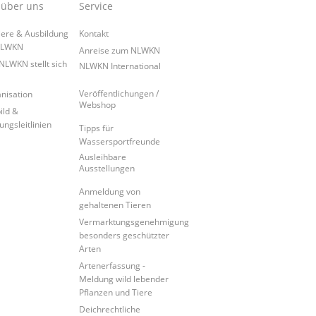
 über uns
Service
iere & Ausbildung
Kontakt
NLWKN
Anreise zum NLWKN
NLWKN stellt sich
NLWKN International
Veröffentlichungen /
nisation
Webshop
ild &
ungsleitlinien
Tipps für
Wassersportfreunde
Ausleihbare
Ausstellungen
Anmeldung von
gehaltenen Tieren
Vermarktungsgenehmigung
besonders geschützter
Arten
Artenerfassung -
Meldung wild lebender
Pflanzen und Tiere
Deichrechtliche