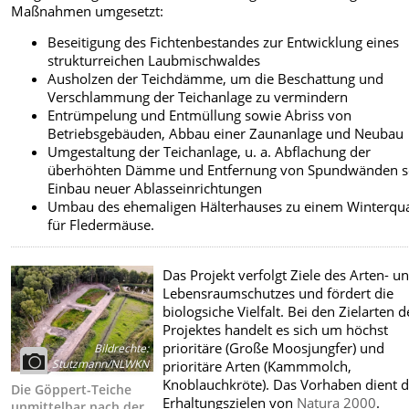
Maßnahmen umgesetzt:
Beseitigung des Fichtenbestandes zur Entwicklung eines
strukturreichen Laubmischwaldes
Ausholzen der Teichdämme, um die Beschattung und
Verschlammung der Teichanlage zu vermindern
Entrümpelung und Entmüllung sowie Abriss von
Betriebsgebäuden, Abbau einer Zaunanlage und Neubau
Umgestaltung der Teichanlage, u. a. Abflachung der
überhöhten Dämme und Entfernung von Spundwänden 
Einbau neuer Ablasseinrichtungen
Umbau des ehemaligen Hälterhauses zu einem Winterqua
für Fledermäuse.
Das Projekt verfolgt Ziele des Arten- u
Lebensraumschutzes und fördert die
biologsiche Vielfalt. Bei den Zielarten d
Projektes handelt es sich um höchst
prioritäre (Große Moosjungfer) und
Bildrechte
:
Stutzmann/NLWKN
prioritäre Arten (Kammmolch,
Knoblauchkröte). Das Vorhaben dient 
Die Göppert-Teiche
Erhaltungszielen von
Natura 2000
.
unmittelbar nach der