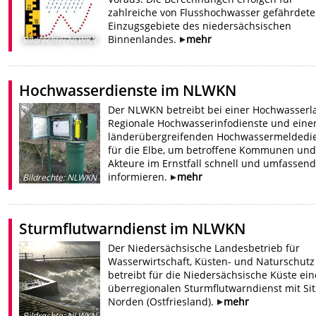
zahlreiche von Flusshochwasser gefährdete
Einzugsgebiete des niedersächsischen
Binnenlandes.
mehr
Bildrechte
:
NLWKN
Hochwasserdienste im NLWKN
Der NLWKN betreibt bei einer Hochwasserl
Regionale Hochwasserinfodienste und eine
länderübergreifenden Hochwassermeldedi
für die Elbe, um betroffene Kommunen und
Akteure im Ernstfall schnell und umfassend
informieren.
mehr
Bildrechte
:
NLWKN
Sturmflutwarndienst im NLWKN
Der Niedersächsische Landesbetrieb für
Wasserwirtschaft, Küsten- und Naturschutz
betreibt für die Niedersächsische Küste ei
überregionalen Sturmflutwarndienst mit Sit
Norden (Ostfriesland).
mehr
Bildrechte
:
NLWKN