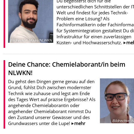
Du begeisterst dich für die
unterschiedlichen Schnittstellen der I
Welt und findest für jedes Technik-
Problem eine Lösung? Als
Fachinformatikerin oder Fachinforma
für Systemintegration gestaltest Du di
Infrastruktur für einen zuverlässigen
Bildrechte
:
Maas/NLWKN
Küsten- und Hochwasserschutz.
me
Deine Chance: Chemielaborant/in beim
NLWKN!
Du gehst den Dingen gerne genau auf den
Grund, fühlst Dich zwischen modernster
Technik wie zuhause und legst am Ende
des Tages Wert auf präzise Ergebnisse? Als
angehende Chemielaborantin oder
angehender Chemielaborant nimmst Du
den Zustand unserer Gewässer und des
Bildrechte
:
N
Grundwassers unter die Lupe!
mehr