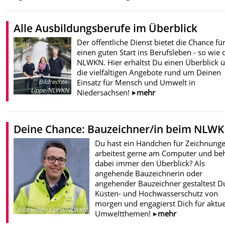
Alle Ausbildungsberufe im Überblick
Der öffentliche Dienst bietet die Chance fü
einen guten Start ins Berufsleben - so wie 
NLWKN. Hier erhältst Du einen Überblick 
die vielfältigen Angebote rund um Deinen
Einsatz für Mensch und Umwelt in
Bildrechte
:
Lippe/NLWKN
Niedersachsen!
mehr
Deine Chance: Bauzeichner/in beim NLWK
Du hast ein Händchen für Zeichnunge
arbeitest gerne am Computer und beh
dabei immer den Überblick? Als
angehende Bauzeichnerin oder
angehender Bauzeichner gestaltest D
Küsten- und Hochwasserschutz von
morgen und engagierst Dich für aktue
Bildrechte
:
Lippe/NLWKN
Umweltthemen!
mehr