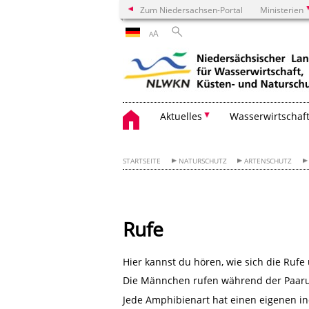
Zum Niedersachsen-Portal
Ministerien
A
A
Aktuelles
Wasserwirtschaf
STARTSEITE
NATURSCHUTZ
ARTENSCHUTZ
Rufe
Hier kannst du hören, wie sich die Ruf
Die Männchen rufen während der Paaru
Jede Amphibienart hat einen eigenen in