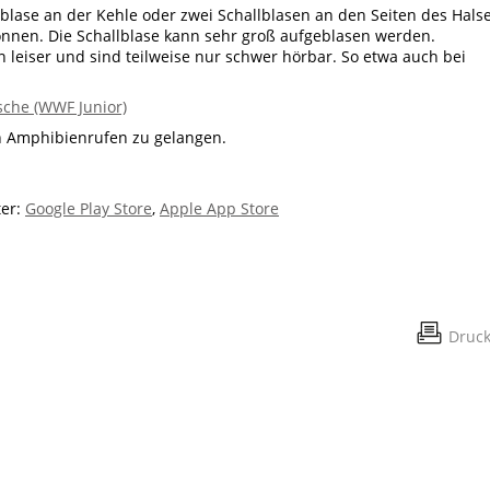
lase an der Kehle oder zwei Schallblasen an den Seiten des Halse
können. Die Schallblase kann sehr groß aufgeblasen werden.
en leiser und sind teilweise nur schwer hörbar. So etwa auch bei
sche (WWF Junior)
en Amphibienrufen zu gelangen.
ter:
Google Play Store
,
Apple App Store
Druc