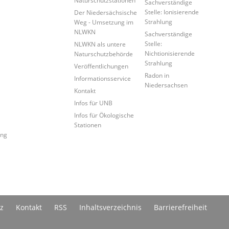
Naturschutzstationen
Sachverständige
Stelle: Ionisierende
Der Niedersächsische
Strahlung
Weg - Umsetzung im
NLWKN
Sachverständige
Stelle:
NLWKN als untere
Nichtionisierende
Naturschutzbehörde
Strahlung
Veröffentlichungen
Radon in
Informationsservice
Niedersachsen
Kontakt
Infos für UNB
Infos für Ökologische
Stationen
ung
z
Kontakt
RSS
Inhaltsverzeichnis
Barrierefreiheit