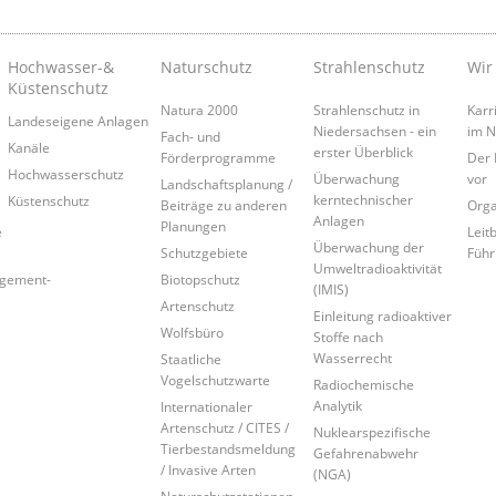
Hochwasser-&
Naturschutz
Strahlenschutz
Wir
Küstenschutz
Natura 2000
Strahlenschutz in
Karr
Landeseigene Anlagen
Niedersachsen - ein
im 
Fach- und
Kanäle
erster Überblick
Förderprogramme
Der 
Hochwasserschutz
Überwachung
vor
Landschaftsplanung /
kerntechnischer
Küstenschutz
Beiträge zu anderen
Orga
Anlagen
Planungen
e
Leitb
Überwachung der
Schutzgebiete
Führ
Umweltradioaktivität
agement-
Biotopschutz
(IMIS)
Artenschutz
Einleitung radioaktiver
Wolfsbüro
Stoffe nach
Wasserrecht
Staatliche
Vogelschutzwarte
Radiochemische
Analytik
Internationaler
Artenschutz / CITES /
Nuklearspezifische
Tierbestandsmeldung
Gefahrenabwehr
/ Invasive Arten
(NGA)