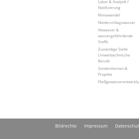
Labor & Analytik /
Notifizierung
Klimawandel
Niederschlagswasser
Abwasser &
wassergefährdende
Stoffe
Zuständige Stelle
Umwelttechnische
Berufe
Sonderthemen &
Projekte
Fließgewässerentwickl
Bildrechte
Impressum
Datenschut