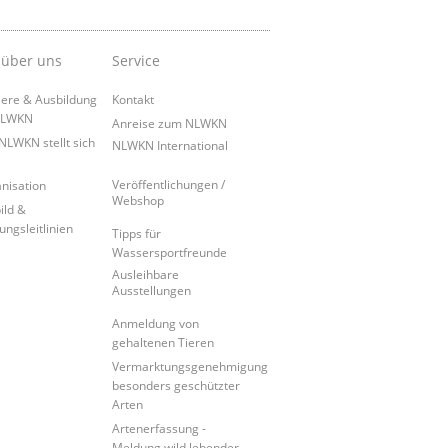
 über uns
Service
iere & Ausbildung
Kontakt
NLWKN
Anreise zum NLWKN
NLWKN stellt sich
NLWKN International
Veröffentlichungen /
nisation
Webshop
ild &
ungsleitlinien
Tipps für
Wassersportfreunde
Ausleihbare
Ausstellungen
Anmeldung von
gehaltenen Tieren
Vermarktungsgenehmigung
besonders geschützter
Arten
Artenerfassung -
Meldung wild lebender