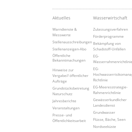
Aktuelles
Wasserwirtschaft
Warndienste &
Zulassungsverfahren
Messwerte
Förderprogramme
Stellenausschreibungen
Bekämpfung von
Stellenanzeigen-Abo
Schadstoff-Unfällen
Öffentliche
EG-
Bekanntmachungen
Wasserrahmenrichtlini
EG-
Hinweise zur
Hochwasserrisikoman
Vergabe// öffentlicher
Richtlinie
Aufträge
EG-Meeresstrategie-
Grundstücksbetretung
Rahmenrichtlinie
Naturschutz
Gewässerkundlicher
Jahresberichte
Landesdienst
Veranstaltungen
Grundwasser
Presse- und
Flüsse, Bäche, Seen
Öffentlichkeitsarbeit
Nordseeküste