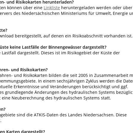
- und Risikokarten herunterladen?
rten können über eine
Linkliste
heruntergeladen werden oder über
rvers des Niedersächsischen Ministeriums für Umwelt, Energie u
tte?
nload bereitgestellt, auf denen ein Risikoabschnitt vorhanden ist.
te keine Lastfälle der Binnengewässer dargestellt?
stfall dargestellt. Dieses ist im Risikogebiet der Küste der
hren- und Risikokarten?
hren- und Risikokarten bilden die seit 2005 in Zusammenarbeit m
mmungsgebiete. In einem sechsjährigen Zyklus werden die Date
tuelle Erkenntnisse und Veränderungen berücksichtigt und ggf.
ss es grundlegende Änderungen des hydraulischen Systems bezügli
t eine Neuberechnung des hydraulischen Systems statt.
en?
kogebiete sind die ATKIS-Daten des Landes Niedersachsen. Diese
.
en Karten dargestellt?