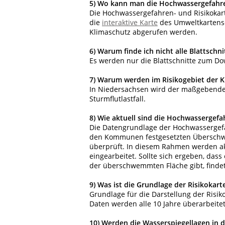
5)
Wo kann man die Hochwassergefahren
Die Hochwassergefahren- und Risikoka
die
interaktive Karte
des Umweltkartense
Klimaschutz abgerufen werden.
6)
Warum finde ich nicht alle Blattschni
Es werden nur die Blattschnitte zum Dow
7)
Warum werden im Risikogebiet der Küs
In Niedersachsen wird der maßgebende La
Sturmflutlastfall.
8)
Wie aktuell sind die Hochwassergefa
Die Datengrundlage der Hochwassergefa
den Kommunen festgesetzten Überschwe
überprüft. In diesem Rahmen werden ak
eingearbeitet. Sollte sich ergeben, da
der überschwemmten Fläche gibt, finde
9)
Was ist die Grundlage der Risikokart
Grundlage für die Darstellung der Risi
Daten werden alle 10 Jahre überarbeitet
10)
Werden die Wasserspiegellagen in d