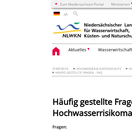
Zum Niedersachsen-Portal
Ministerien
A
A
Aktuelles
Wasserwirtschaf
STARTSEITE
HOCHWASSER-& KÜSTENSCHUTZ
H
HÄUFIG GESTELLTE FRAGEN - FAQ
Häufig gestellte Frag
Hochwasserrisikoma
Fragen: