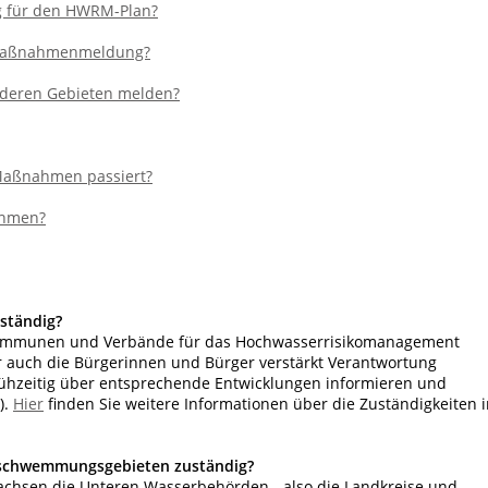
g für den HWRM-Plan?
e Maßnahmenmeldung?
deren Gebieten melden?
 Maßnahmen passiert?
ahmen?
ständig?
e Kommunen und Verbände für das Hochwasserrisikomanagement
 auch die Bürgerinnen und Bürger verstärkt Verantwortung
ühzeitig über entsprechende Entwicklungen informieren und
).
Hier
finden Sie weitere Informationen über die Zuständigkeiten 
rschwemmungsgebieten zuständig?
rsachsen die Unteren Wasserbehörden - also die Landkreise und