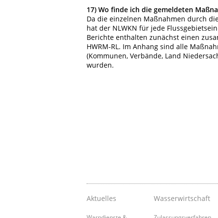
17)
Wo finde ich die gemeldeten Maßn
Da die einzelnen Maßnahmen durch die 
hat der NLWKN für jede Flussgebietsei
Berichte enthalten zunächst einen zus
HWRM-RL. Im Anhang sind alle Maßnahm
(Kommunen, Verbände, Land Niedersach
wurden.
Aktuelles
Wasserwirtschaft
Warndienste &
Zulassungsverfahren