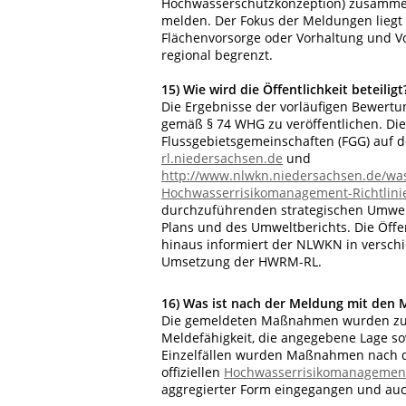
Hochwasserschutzkonzeption) zusammen
melden. Der Fokus der Meldungen liegt
Flächenvorsorge oder Vorhaltung und V
regional begrenzt.
15)
Wie wird die Öffentlichkeit beteiligt
Die Ergebnisse der vorläufigen Bewertu
gemäß § 74 WHG zu veröffentlichen. Di
Flussgebietsgemeinschaften (FGG) auf 
rl.niedersachsen.de
und
http://www.nlwkn.niedersachsen.de/was
Hochwasserrisikomanagement-Richtlini
durchzuführenden strategischen Umwel
Plans und des Umweltberichts. Die Öffe
hinaus informiert der NLWKN in versch
Umsetzung der HWRM-RL.
16)
Was ist nach der Meldung mit den 
Die gemeldeten Maßnahmen wurden zunäc
Meldefähigkeit, die angegebene Lage sow
Einzelfällen wurden Maßnahmen nach d
offiziellen
Hochwasserrisikomanagemen
aggregierter Form eingegangen und au