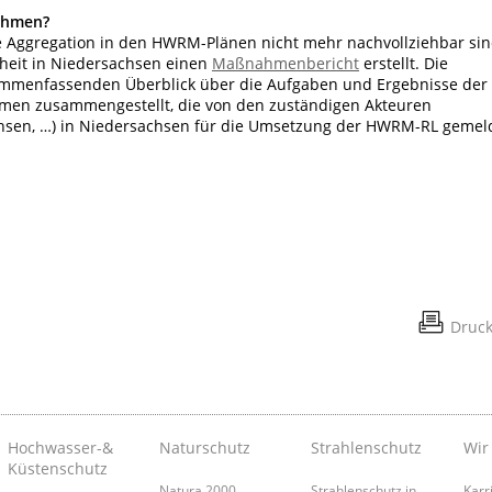
ahmen?
Aggregation in den HWRM-Plänen nicht mehr nachvollziehbar sin
nheit in Niedersachsen einen
Maßnahmenbericht
erstellt. Die
ammenfassenden Überblick über die Aufgaben und Ergebnisse der
en zusammengestellt, die von den zuständigen Akteuren
sen, …) in Niedersachsen für die Umsetzung der HWRM-RL gemel
Druc
Hochwasser-&
Naturschutz
Strahlenschutz
Wir
Küstenschutz
Natura 2000
Strahlenschutz in
Karr