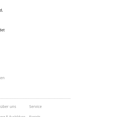
d,
det
ken
 über uns
Service
iere & Ausbildung
Kontakt