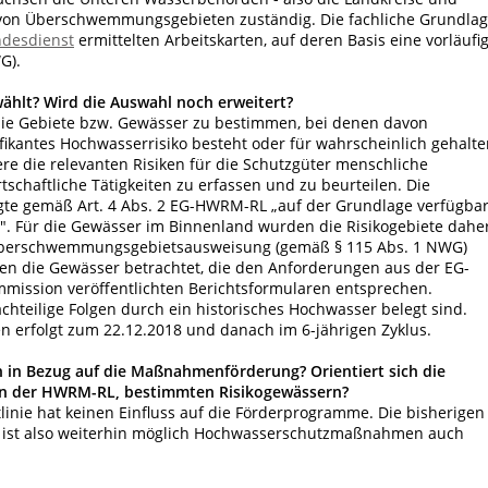
ng von Überschwemmungsgebieten zuständig. Die fachliche Grundla
ndesdienst
ermittelten Arbeitskarten, auf deren Basis eine vorläufi
G).
ählt? Wird die Auswahl noch erweitert?
 die Gebiete bzw. Gewässer zu bestimmen, bei denen davon
nifikantes Hochwasserrisiko besteht oder für wahrscheinlich gehalt
e die relevanten Risiken für die Schutzgüter menschliche
schaftliche Tätigkeiten zu erfassen und zu beurteilen. Die
gte gemäß Art. 4 Abs. 2 EG-HWRM-RL „auf der Grundlage verfügba
n". Für die Gewässer im Binnenland wurden die Risikogebiete dahe
e Überschwemmungsgebietsausweisung (gemäß § 115 Abs. 1 NWG)
rden die Gewässer betrachtet, die den Anforderungen aus der EG-
ission veröffentlichten Berichtsformularen entsprechen.
achteilige Folgen durch ein historisches Hochwasser belegt sind.
 erfolgt zum 22.12.2018 und danach im 6-jährigen Zyklus.
en in Bezug auf die Maßnahmenförderung? Orientiert sich die
en der HWRM-RL, bestimmten Risikogewässern?
nie hat keinen Einfluss auf die Förderprogramme. Die bisherigen
 ist also weiterhin möglich Hochwasserschutzmaßnahmen auch