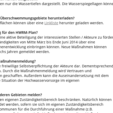
n nur die Wassertiefen dargestellt. Die Wasserspiegellagen könn
 Überschwemmungsgebiete herunterladen?
lächen können über eine
Linkliste
herunter geladen werden.
g für den HWRM-Plan?
ne aktive Beteiligung der interessierten Stellen / Akteure zu förde
ndigkeiten von Mitte März bis Ende Juni 2014 über eine
ahmenentwicklung einbringen können. Neue Maßnahmen können
echs Jahren gemeldet werden.
e Maßnahmenmeldung?
freiwillige Selbstverpflichtung der Akteure dar. Dementsprechen
lgen. Durch die Maßnahmenmeldung wird Vertrauen und
n geschaffen. Außerdem kann die Auseinandersetzung mit dem
 Situation der Hochwasservorsorge im eigenen
eren Gebieten melden?
n eigenen Zuständigkeitsbereich beschränken. Natürlich können
 werden, sofern sie sich im eigenen Zuständigkeitsbereich
 Kommunen für die Durchführung einer Maßnahme (z.B.