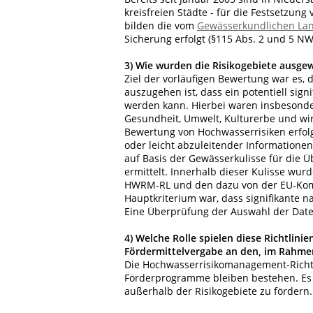
kreisfreien Städte - für die Festsetzu
bilden die vom
Gewässerkundlichen La
Sicherung erfolgt (§115 Abs. 2 und 5 NW
3)
Wie wurden die Risikogebiete ausgew
Ziel der vorläufigen Bewertung war es,
auszugehen ist, dass ein potentiell sig
werden kann. Hierbei waren insbesonder
Gesundheit, Umwelt, Kulturerbe und wirt
Bewertung von Hochwasserrisiken erfol
oder leicht abzuleitender Informatione
auf Basis der Gewässerkulisse für di
ermittelt. Innerhalb dieser Kulisse wu
HWRM-RL und den dazu von der EU-Komm
Hauptkriterium war, dass signifikante n
Eine Überprüfung der Auswahl der Daten
4)
Welche Rolle spielen diese Richtlini
Fördermittelvergabe an den, im Rahm
Die Hochwasserrisikomanagement-Richtli
Förderprogramme bleiben bestehen. Es
außerhalb der Risikogebiete zu fördern.