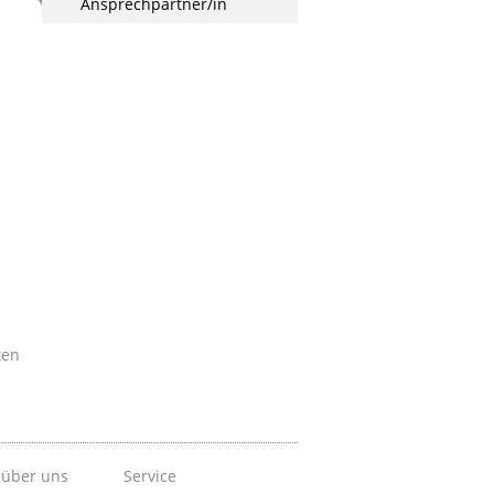
Ansprechpartner/in
ken
 über uns
Service