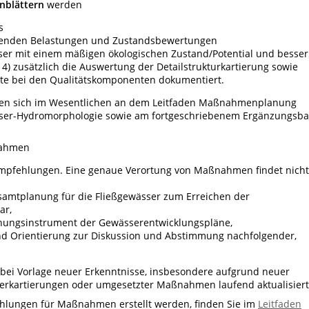
nblättern
werden
s
rkenden Belastungen und Zustandsbewertungen
er mit einem mäßigen ökologischen Zustand/Potential und besser
 4) zusätzlich die Auswertung der Detailstrukturkartierung sowie
ite bei den Qualitätskomponenten dokumentiert.
en sich im Wesentlichen an dem Leitfaden Maßnahmenplanung
ser-Hydromorphologie sowie am fortgeschriebenem Ergänzungsb
ahmen
Empfehlungen. Eine genaue Verortung von Maßnahmen findet nicht
Gesamtplanung für die Fließgewässer zum Erreichen der
ar,
Planungsinstrument der Gewässerentwicklungspläne,
nd Orientierung zur Diskussion und Abstimmung nachfolgender,
 Vorlage neuer Erkenntnisse, insbesondere aufgrund neuer
serkartierungen oder umgesetzter Maßnahmen laufend aktualisiert
hlungen für Maßnahmen erstellt werden, finden Sie im
Leitfaden