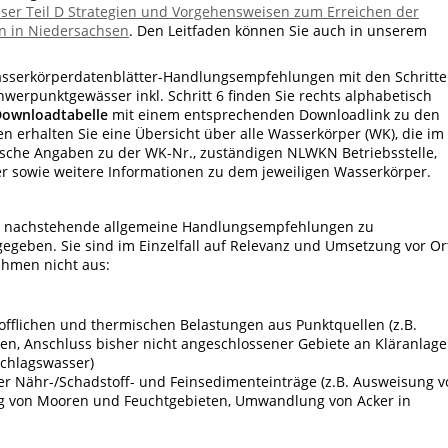
 Teil D Strategien und Vorgehensweisen zum Erreichen der
rn in Niedersachsen
. Den Leitfaden können Sie auch in unserem
sserkörperdatenblätter-Handlungsempfehlungen mit den Schritt
hwerpunktgewässer inkl. Schritt 6 finden Sie rechts alphabetisch
ownloadtabelle
mit einem entsprechenden Downloadlink zu den
 erhalten Sie eine Übersicht über alle Wasserkörper (WK), die im
fische Angaben zu der WK-Nr., zuständigen NLWKN Betriebsstelle,
r sowie weitere Informationen zu dem jeweiligen Wasserkörper.
en nachstehende allgemeine Handlungsempfehlungen zu
geben. Sie sind im Einzelfall auf Relevanz und Umsetzung vor Or
ahmen nicht aus:
fflichen und thermischen Belastungen aus Punktquellen (z.B.
, Anschluss bisher nicht angeschlossener Gebiete an Kläranlage
chlagswasser)
r Nähr-/Schadstoff- und Feinsedimenteinträge (z.B. Ausweisung v
g von Mooren und Feuchtgebieten, Umwandlung von Acker in