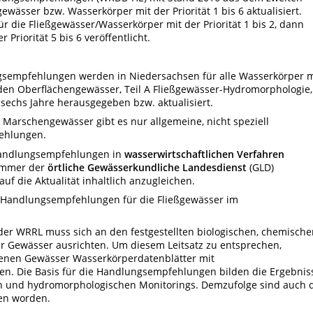
ewässer bzw. Wasserkörper mit der Priorität 1 bis 6 aktualisiert.
 die Fließgewässer/Wasserkörper mit der Priorität 1 bis 2, dann
 Priorität 5 bis 6 veröffentlicht.
gsempfehlungen werden in Niedersachsen für alle Wasserkörper m
itfaden Oberflächengewässer, Teil A Fließgewässer-Hydromorphologie,
e sechs Jahre herausgegeben bzw. aktualisiert.
r Marschengewässer gibt es nur allgemeine, nicht speziell
ehlungen.
Handlungsempfehlungen in
wasserwirtschaftlichen Verfahren
 immer der
örtliche Gewässerkundliche Landesdienst
(GLD)
f die Aktualität inhaltlich anzugleichen.
r-Handlungsempfehlungen für die Fließgewässer im
r WRRL muss sich an den festgestellten biologischen, chemische
r Gewässer ausrichten. Um diesem Leitsatz zu entsprechen,
denen Gewässer Wasserkörperdatenblätter mit
 Die Basis für die Handlungsempfehlungen bilden die Ergebnis
n und hydromorphologischen Monitorings. Demzufolge sind auch 
en worden.