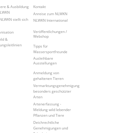
iere & Ausbildung
Kontakt
NLWKN
Anreise zum NLWKN
NLWKN stellt sich
NLWKN International
Veröffentlichungen /
nisation
Webshop
ild &
ungsleitlinien
Tipps für
Wassersportfreunde
Ausleihbare
Ausstellungen
Anmeldung von
gehaltenen Tieren
Vermarktungsgenehmigung
besonders geschützter
Arten
Artenerfassung -
Meldung wild lebender
Pflanzen und Tiere
Deichrechtliche
Genehmigungen und