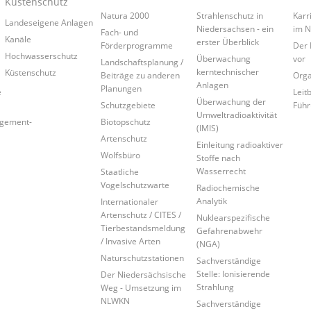
Küstenschutz
Natura 2000
Strahlenschutz in
Karr
Landeseigene Anlagen
Niedersachsen - ein
im 
Fach- und
Kanäle
erster Überblick
Förderprogramme
Der 
Hochwasserschutz
Überwachung
vor
Landschaftsplanung /
kerntechnischer
Küstenschutz
Beiträge zu anderen
Orga
Anlagen
Planungen
e
Leitb
Überwachung der
Schutzgebiete
Führ
Umweltradioaktivität
agement-
Biotopschutz
(IMIS)
Artenschutz
Einleitung radioaktiver
Wolfsbüro
Stoffe nach
Wasserrecht
Staatliche
Vogelschutzwarte
Radiochemische
Analytik
Internationaler
Artenschutz / CITES /
Nuklearspezifische
Tierbestandsmeldung
Gefahrenabwehr
/ Invasive Arten
(NGA)
Naturschutzstationen
Sachverständige
Stelle: Ionisierende
Der Niedersächsische
Strahlung
Weg - Umsetzung im
NLWKN
Sachverständige