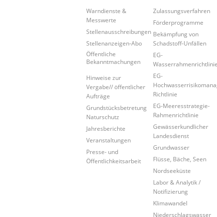
Warndienste &
Zulassungsverfahren
Messwerte
Förderprogramme
Stellenausschreibungen
Bekämpfung von
Stellenanzeigen-Abo
Schadstoff-Unfällen
Öffentliche
EG-
Bekanntmachungen
Wasserrahmenrichtlini
EG-
Hinweise zur
Hochwasserrisikoman
Vergabe// öffentlicher
Richtlinie
Aufträge
EG-Meeresstrategie-
Grundstücksbetretung
Rahmenrichtlinie
Naturschutz
Gewässerkundlicher
Jahresberichte
Landesdienst
Veranstaltungen
Grundwasser
Presse- und
Flüsse, Bäche, Seen
Öffentlichkeitsarbeit
Nordseeküste
Labor & Analytik /
Notifizierung
Klimawandel
Niederschlagswasser