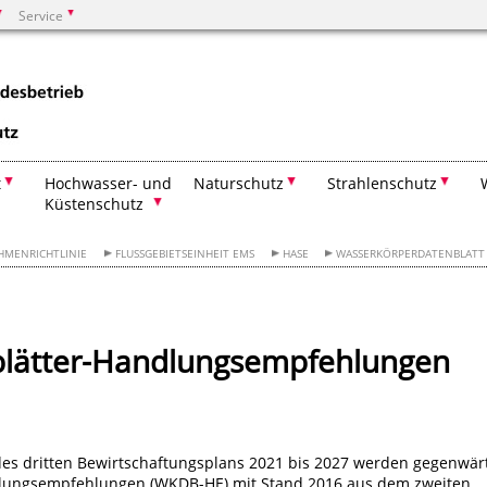
Service
Suchen
t
Hochwasser- und
Naturschutz
Strahlenschutz
Küstenschutz
HMENRICHTLINIE
FLUSSGEBIETSEINHEIT EMS
HASE
WASSERKÖRPERDATENBLATT
lätter-Handlungsempfehlungen
des dritten Bewirtschaftungsplans 2021 bis 2027 werden gegenwär
dlungsempfehlungen (WKDB-HE) mit Stand 2016 aus dem zweiten