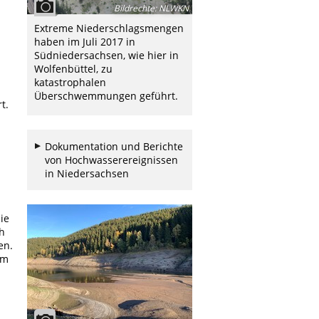
Bildrechte
:
NLWKN
Extreme Niederschlagsmengen
haben im Juli 2017 in
Südniedersachsen, wie hier in
Wolfenbüttel, zu
katastrophalen
Überschwemmungen geführt.
t.
Dokumentation und Berichte
von Hochwasserereignissen
in Niedersachsen
ie
ch
en.
Um