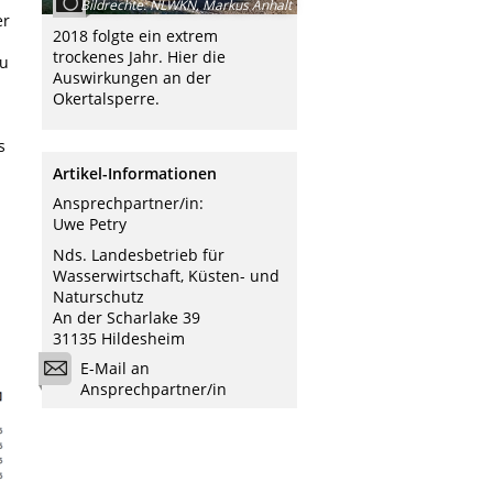
Bildrechte
:
NLWKN, Markus Anhalt
er
2018 folgte ein extrem
trockenes Jahr. Hier die
zu
Auswirkungen an der
Okertalsperre.
s
Artikel-Informationen
Ansprechpartner/in:
Uwe Petry
Nds. Landesbetrieb für
Wasserwirtschaft, Küsten- und
Naturschutz
An der Scharlake 39
31135 Hildesheim
E-Mail an
Ansprechpartner/in