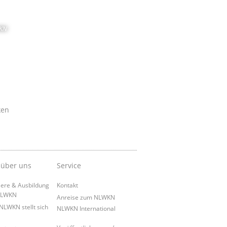
KN
ken
 über uns
Service
iere & Ausbildung
Kontakt
NLWKN
Anreise zum NLWKN
NLWKN stellt sich
NLWKN International