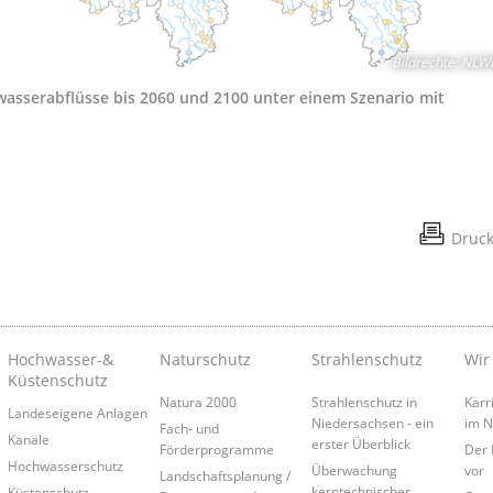
Bildrechte
:
NLW
asserabflüsse bis 2060 und 2100 unter einem Szenario mit
Druc
Hochwasser-&
Naturschutz
Strahlenschutz
Wir
Küstenschutz
Natura 2000
Strahlenschutz in
Karr
Landeseigene Anlagen
Niedersachsen - ein
im 
Fach- und
Kanäle
erster Überblick
Förderprogramme
Der 
Hochwasserschutz
Überwachung
vor
Landschaftsplanung /
kerntechnischer
Küstenschutz