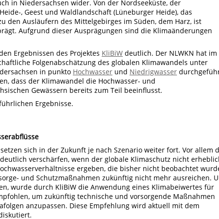
uch in Niedersachsen wider. Von der Nordseeküste, der
 Heide-, Geest und Waldlandschaft (Lüneburger Heide), das
u den Ausläufern des Mittelgebirges im Süden, dem Harz, ist
prägt. Aufgrund dieser Ausprägungen sind die Klimaänderungen
 den Ergebnissen des Projektes
KliBiW
deutlich. Der NLWKN hat im
chaftliche Folgenabschätzung des globalen Klimawandels unter
edersachsen in punkto
Hochwasser
und
Niedrigwasser
durchgeführ
gen, dass der Klimawandel die Hochwasser- und
hsischen Gewässern bereits zum Teil beeinflusst.
führlichen Ergebnisse.
serabflüsse
etzen sich in der Zukunft je nach Szenario weiter fort. Vor allem d
deutlich verschärfen, wenn der globale Klimaschutz nicht erhebli
ochwasserverhältnisse ergeben, die bisher nicht beobachtet wurd
sorge- und Schutzmaßnahmen zukünftig nicht mehr ausreichen. 
en, wurde durch KliBiW die Anwendung eines Klimabeiwertes für
mpfohlen, um zukünftig technische und vorsorgende Maßnahmen
folgen anzupassen. Diese Empfehlung wird aktuell mit dem
iskutiert.