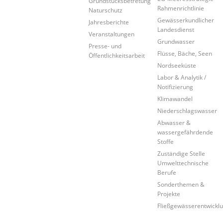
Grundstücksbetretung
Rahmenrichtlinie
Naturschutz
Gewässerkundlicher
Jahresberichte
Landesdienst
Veranstaltungen
Grundwasser
Presse- und
Flüsse, Bäche, Seen
Öffentlichkeitsarbeit
Nordseeküste
Labor & Analytik /
Notifizierung
Klimawandel
Niederschlagswasser
Abwasser &
wassergefährdende
Stoffe
Zuständige Stelle
Umwelttechnische
Berufe
Sonderthemen &
Projekte
Fließgewässerentwickl