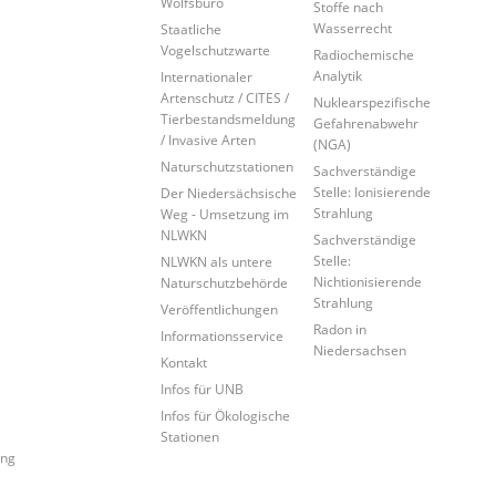
Wolfsbüro
Stoffe nach
Wasserrecht
Staatliche
Vogelschutzwarte
Radiochemische
Analytik
Internationaler
Artenschutz / CITES /
Nuklearspezifische
Tierbestandsmeldung
Gefahrenabwehr
/ Invasive Arten
(NGA)
Naturschutzstationen
Sachverständige
Stelle: Ionisierende
Der Niedersächsische
Strahlung
Weg - Umsetzung im
NLWKN
Sachverständige
Stelle:
NLWKN als untere
Nichtionisierende
Naturschutzbehörde
Strahlung
Veröffentlichungen
Radon in
Informationsservice
Niedersachsen
Kontakt
Infos für UNB
Infos für Ökologische
Stationen
ung