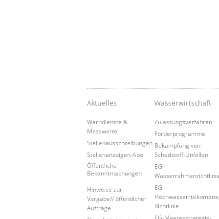
Aktuelles
Wasserwirtschaft
Warndienste &
Zulassungsverfahren
Messwerte
Förderprogramme
Stellenausschreibungen
Bekämpfung von
Stellenanzeigen-Abo
Schadstoff-Unfällen
Öffentliche
EG-
Bekanntmachungen
Wasserrahmenrichtlini
EG-
Hinweise zur
Hochwasserrisikoman
Vergabe// öffentlicher
Richtlinie
Aufträge
EG-Meeresstrategie-