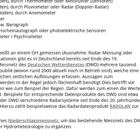
den), durch Thermometer oder Messfühler (Sensoren)
en), durch Pluviometer oder Radar (Doppler-Radar)
 Boden), durch Anemometer
ter
zw. Barograph
scheinautograph oder photoelektrische Sensoren
meter / Psychrometer
s heißt an einem Ort gemessen (Ausnahme: Radar-Messung oder
ationen gibt es in Deutschland bereits seit Ende des 19.
 Messnetz des
Deutschen Wetterdienstes
(DWD) mehrere tausend
ublik (wovon rund 2000 aktuell noch in Betrieb sind), welche eine
lichen zeitlichen Auflösungen erfassen. Aussagen zum
rden in der Regel jedoch flächenhaft benötigt Dies betrifft vor
ren wie zum Beispiel
der Regen. Dafür werden zum einen die Wert
rt. Beispiele für entsprechende Datenprodukte des DWD sind etwa
 der DWD verschiedene Radarsysteme seit Ende des 20. Jahrhunde
 Hierzu zählt beispielsweise das Radardatenprodukt
RADOLAN
zur
enes
Niederschlagsmessnetz
, um das bestehende Messnetz des D
er Hydrometeorologie zu ergänzen.