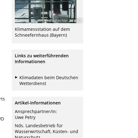
Bildrechte
:
NLWKN
Klimamessstation auf dem
Schneefernhaus (Bayern)
Links zu weiterführenden
Informationen
Klimadaten beim Deutschen
Wetterdienst
e
rts
Artikel-Informationen
Ansprechpartner/in:
Uwe Petry
WD
Nds. Landesbetrieb für
Wasserwirtschaft, Küsten- und
Naturschutz