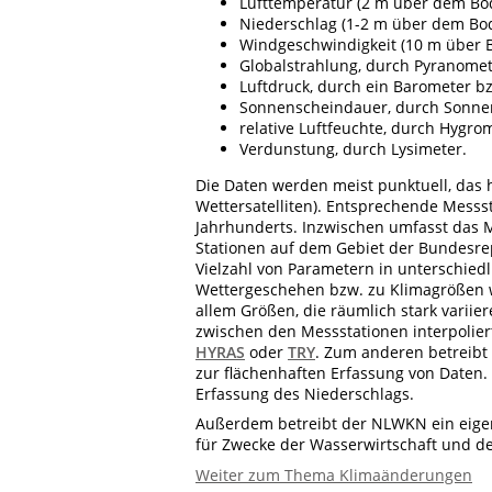
Lufttemperatur (2 m über dem Bo
Niederschlag (1-2 m über dem Bod
Windgeschwindigkeit (10 m über
Globalstrahlung, durch Pyranome
Luftdruck, durch ein Barometer b
Sonnenscheindauer, durch Sonnen
relative Luftfeuchte, durch Hygro
Verdunstung, durch Lysimeter.
Die Daten werden meist punktuell, da
Wettersatelliten). Entsprechende Messst
Jahrhunderts. Inzwischen umfasst das
Stationen auf dem Gebiet der Bundesrep
Vielzahl von Parametern in unterschied
Wettergeschehen bzw. zu Klimagrößen we
allem Größen, die räumlich stark variie
zwischen den Messstationen interpolie
HYRAS
oder
TRY
. Zum anderen betreibt
zur flächenhaften Erfassung von Daten.
Erfassung des Niederschlags.
Außerdem betreibt der NLWKN ein eig
für Zwecke der Wasserwirtschaft und d
Weiter zum Thema Klimaänderungen