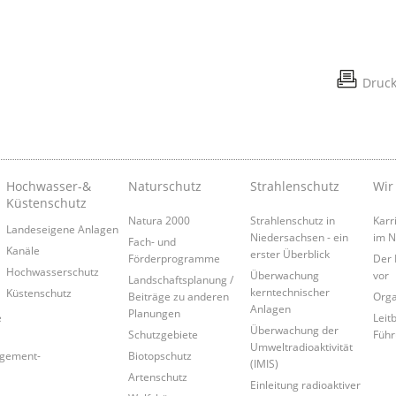
Druc
Hochwasser-&
Naturschutz
Strahlenschutz
Wir
Küstenschutz
Natura 2000
Strahlenschutz in
Karr
Landeseigene Anlagen
Niedersachsen - ein
im 
Fach- und
Kanäle
erster Überblick
Förderprogramme
Der 
Hochwasserschutz
Überwachung
vor
Landschaftsplanung /
kerntechnischer
Küstenschutz
Beiträge zu anderen
Orga
Anlagen
Planungen
e
Leitb
Überwachung der
Schutzgebiete
Führ
Umweltradioaktivität
agement-
Biotopschutz
(IMIS)
Artenschutz
Einleitung radioaktiver