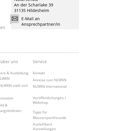
An der Scharlake 39
31135 Hildesheim
E-Mail an
Ansprechpartner/in
ken
 über uns
Service
iere & Ausbildung
Kontakt
NLWKN
Anreise zum NLWKN
NLWKN stellt sich
NLWKN International
Veröffentlichungen /
nisation
Webshop
ild &
ungsleitlinien
Tipps für
Wassersportfreunde
Ausleihbare
Ausstellungen