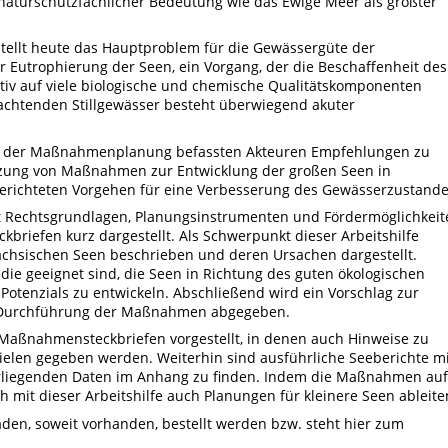
naturschutzfachlicher Bedeutung wie das Ewige Meer als größter
 stellt heute das Hauptproblem für die Gewässergüte der
r Eutrophierung der Seen, ein Vorgang, der die Beschaffenheit des
tiv auf viele biologische und chemische Qualitätskomponenten
achtenden Stillgewässer besteht überwiegend akuter
mit der Maßnahmenplanung befassten Akteuren Empfehlungen zu
tzung von Maßnahmen zur Entwicklung der großen Seen in
erichteten Vorgehen für eine Verbesserung des Gewässerzustande
it Rechtsgrundlagen, Planungsinstrumenten und Fördermöglichkeit
ckbriefen kurz dargestellt. Als Schwerpunkt dieser Arbeitshilfe
ächsischen Seen beschrieben und deren Ursachen dargestellt.
e geeignet sind, die Seen in Richtung des guten ökologischen
Potenzials zu entwickeln. Abschließend wird ein Vorschlag zur
er Durchführung der Maßnahmen abgegeben.
aßnahmensteckbriefen vorgestellt, in denen auch Hinweise zu
elen gegeben werden. Weiterhin sind ausführliche Seeberichte mi
orliegenden Daten im Anhang zu finden. Indem die Maßnahmen auf
h mit dieser Arbeitshilfe auch Planungen für kleinere Seen ableite
aden, soweit vorhanden, bestellt werden bzw. steht hier zum