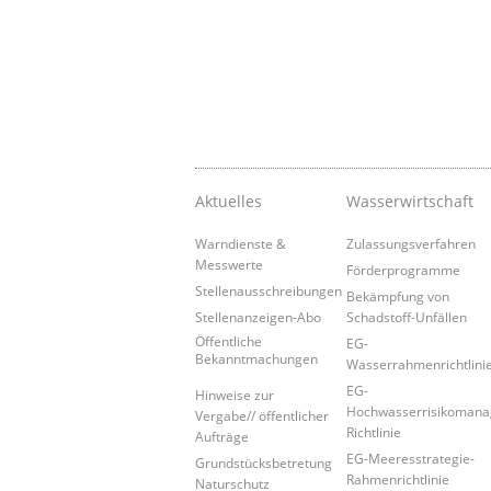
Aktuelles
Wasserwirtschaft
Warndienste &
Zulassungsverfahren
Messwerte
Förderprogramme
Stellenausschreibungen
Bekämpfung von
Stellenanzeigen-Abo
Schadstoff-Unfällen
Öffentliche
EG-
Bekanntmachungen
Wasserrahmenrichtlini
EG-
Hinweise zur
Hochwasserrisikoman
Vergabe// öffentlicher
Richtlinie
Aufträge
EG-Meeresstrategie-
Grundstücksbetretung
Rahmenrichtlinie
Naturschutz