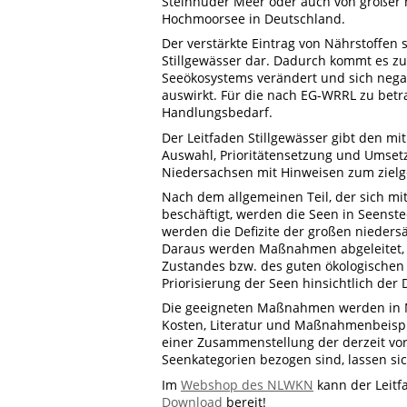
Steinhuder Meer oder auch von großer 
Hochmoorsee in Deutschland.
Der verstärkte Eintrag von Nährstoffen
Stillgewässer dar. Dadurch kommt es zu
Seeökosystems verändert und sich nega
auswirkt. Für die nach EG-WRRL zu betr
Handlungsbedarf.
Der Leitfaden Stillgewässer gibt den 
Auswahl, Prioritätensetzung und Umse
Niedersachsen mit Hinweisen zum zielg
Nach dem allgemeinen Teil, der sich m
beschäftigt, werden die Seen in Seenste
werden die Defizite der großen nieders
Daraus werden Maßnahmen abgeleitet, di
Zustandes bzw. des guten ökologischen 
Priorisierung der Seen hinsichtlich d
Die geeigneten Maßnahmen werden in M
Kosten, Literatur und Maßnahmenbeispi
einer Zusammenstellung der derzeit v
Seenkategorien bezogen sind, lassen sic
Im
Webshop des NLWKN
kann der Leitf
Download
bereit!