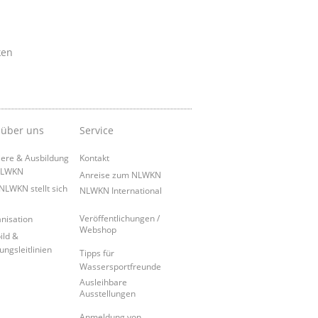
ken
 über uns
Service
iere & Ausbildung
Kontakt
NLWKN
Anreise zum NLWKN
NLWKN stellt sich
NLWKN International
Veröffentlichungen /
nisation
Webshop
ild &
ungsleitlinien
Tipps für
Wassersportfreunde
Ausleihbare
Ausstellungen
Anmeldung von