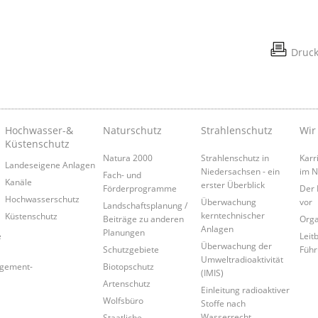
Druc
Hochwasser-&
Naturschutz
Strahlenschutz
Wir
Küstenschutz
Natura 2000
Strahlenschutz in
Karr
Landeseigene Anlagen
Niedersachsen - ein
im 
Fach- und
Kanäle
erster Überblick
Förderprogramme
Der 
Hochwasserschutz
Überwachung
vor
Landschaftsplanung /
kerntechnischer
Küstenschutz
Beiträge zu anderen
Orga
Anlagen
Planungen
e
Leitb
Überwachung der
Schutzgebiete
Führ
Umweltradioaktivität
agement-
Biotopschutz
(IMIS)
Artenschutz
Einleitung radioaktiver
Wolfsbüro
Stoffe nach
Wasserrecht
Staatliche