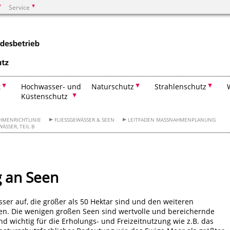
Service
Suchen
t
Hochwasser- und
Naturschutz
Strahlenschutz
Küstenschutz
HMENRICHTLINIE
FLIESSGEWÄSSER & SEEN
LEITFADEN MASSNAHMENPLANUNG
SER, TEIL B
 an Seen
er auf, die größer als 50 Hektar sind und den weiteren
n. Die wenigen großen Seen sind wertvolle und bereichernde
nd wichtig für die Erholungs- und Freizeitnutzung wie z.B. das