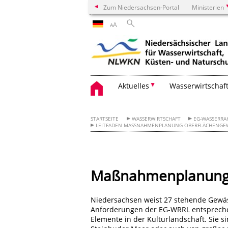
Zum Niedersachsen-Portal
Ministerien
A
A
Aktuelles
Wasserwirtschaf
STARTSEITE
WASSERWIRTSCHAFT
EG-WASSERRA
LEITFADEN MASSNAHMENPLANUNG OBERFLÄCHENGEWÄS
Maßnahmenplanung
Niedersachsen weist 27 stehende Gewäss
Anforderungen der EG-WRRL entspreche
Elemente in der Kulturlandschaft. Sie si