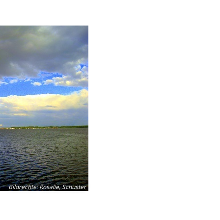
Bildrechte
:
Rosalie, Schuster