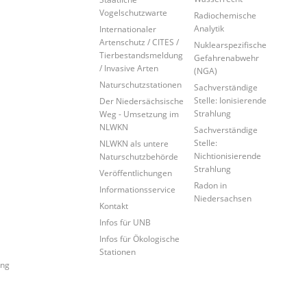
Vogelschutzwarte
Radiochemische
Analytik
Internationaler
Artenschutz / CITES /
Nuklearspezifische
Tierbestandsmeldung
Gefahrenabwehr
/ Invasive Arten
(NGA)
Naturschutzstationen
Sachverständige
Stelle: Ionisierende
Der Niedersächsische
Strahlung
Weg - Umsetzung im
NLWKN
Sachverständige
Stelle:
NLWKN als untere
Nichtionisierende
Naturschutzbehörde
Strahlung
Veröffentlichungen
Radon in
Informationsservice
Niedersachsen
Kontakt
Infos für UNB
Infos für Ökologische
Stationen
ung