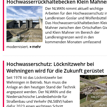
Hochwasserrückhaltebecken Klein Mahne
Der NLWKN nimmt aktuell wichtige
Arbeiten für den Hochwasserschutz i
Landkreisen Goslar und Wolfenbüttel
Das Hochwasserrückhaltebecken Klei
Mahner zwischen den Ortschaften Gi
und Klein Mahner im Bereich der
Bildrechte
:
Gries,
Landkreisgrenzen wird in den
Heidt&Peters
kommenden Monaten umfassend
modernisiert.
mehr
Hochwasserschutz: Löcknitzwehr bei
Wehningen wird für die Zukunft gerüstet
Seit 1978 ist das Löcknitzwehr bei
Wehningen in Betrieb. Nun muss die
Anlage an den heutigen Stand der Technik
Bild
angepasst werden. Der NLWKN und die
Planungsgemeins
Niedersächsische Landesbehörde für
KREBS+KIEFE
Stahlwasser
Straßenbau und Verkehr (NLStBV) haben
Auftr
dafür 2023 einen wichtigen Schritt