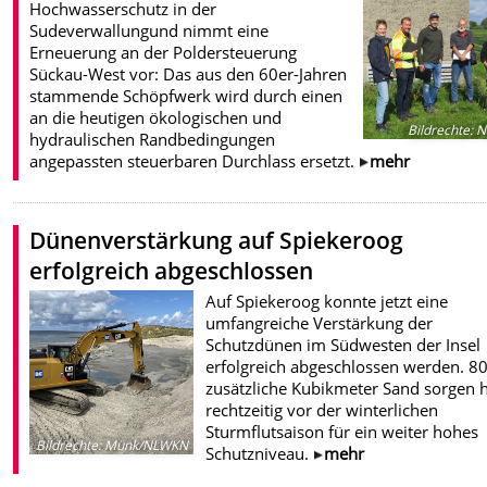
Hochwasserschutz in der
Sudeverwallungund nimmt eine
Erneuerung an der Poldersteuerung
Sückau-West vor: Das aus den 60er-Jahren
stammende Schöpfwerk wird durch einen
an die heutigen ökologischen und
Bildrechte
:
N
hydraulischen Randbedingungen
angepassten steuerbaren Durchlass ersetzt.
mehr
Dünenverstärkung auf Spiekeroog
erfolgreich abgeschlossen
Auf Spiekeroog konnte jetzt eine
umfangreiche Verstärkung der
Schutzdünen im Südwesten der Insel
erfolgreich abgeschlossen werden. 8
zusätzliche Kubikmeter Sand sorgen h
rechtzeitig vor der winterlichen
Sturmflutsaison für ein weiter hohes
Bildrechte
:
Münk/NLWKN
Schutzniveau.
mehr