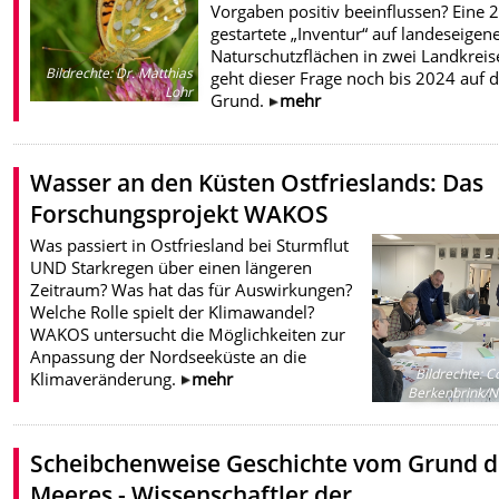
Vorgaben positiv beeinflussen? Eine 
gestartete „Inventur“ auf landeseigen
Naturschutzflächen in zwei Landkrei
Bildrechte
:
Dr. Matthias
geht dieser Frage noch bis 2024 auf 
Lohr
Grund.
mehr
Wasser an den Küsten Ostfrieslands: Das
Forschungsprojekt WAKOS
Was passiert in Ostfriesland bei Sturmflut
UND Starkregen über einen längeren
Zeitraum? Was hat das für Auswirkungen?
Welche Rolle spielt der Klimawandel?
WAKOS untersucht die Möglichkeiten zur
Anpassung der Nordseeküste an die
Bildrechte
:
Co
Klimaveränderung.
mehr
Berkenbrink/
Scheibchenweise Geschichte vom Grund d
Meeres - Wissenschaftler der