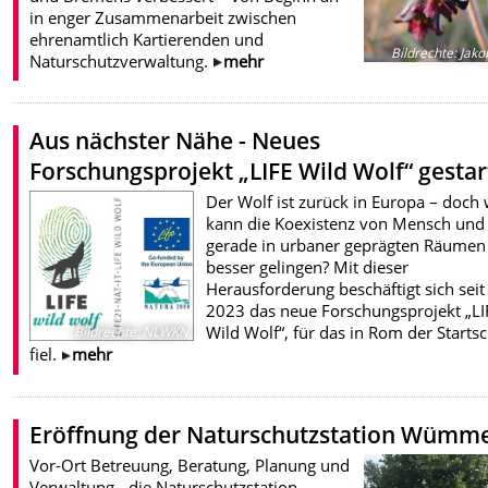
in enger Zusammenarbeit zwischen
ehrenamtlich Kartierenden und
Bildrechte
:
Jako
Naturschutzverwaltung.
mehr
Aus nächster Nähe - Neues
Forschungsprojekt „LIFE Wild Wolf“ gestar
Der Wolf ist zurück in Europa – doch 
kann die Koexistenz von Mensch und 
gerade in urbaner geprägten Räumen
besser gelingen? Mit dieser
Herausforderung beschäftigt sich seit
2023 das neue Forschungsprojekt „LI
Wild Wolf“, für das in Rom der Starts
Bildrechte
:
NLWKN
fiel.
mehr
Eröffnung der Naturschutzstation Wümm
Vor-Ort Betreuung, Beratung, Planung und
Verwaltung - die Naturschutzstation