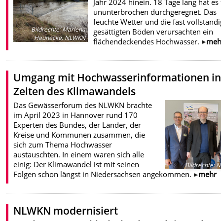
Jahr 2024 hinein. 18 Tage lang hat es 
ununterbrochen durchgeregnet. Das
feuchte Wetter und die fast vollständi
Bildrechte
:
Marlena
gesättigten Böden verursachten ein
Heunecke, NLWKN
flächendeckendes Hochwasser.
meh
Umgang mit Hochwasserinformationen i
Zeiten des Klimawandels
Das Gewässerforum des NLWKN brachte
im April 2023 in Hannover rund 170
Experten des Bundes, der Länder, der
Kreise und Kommunen zusammen, die
sich zum Thema Hochwasser
austauschten. In einem waren sich alle
einig: Der Klimawandel ist mit seinen
Bildrechte
:
N
Folgen schon längst in Niedersachsen angekommen.
mehr
NLWKN modernisiert