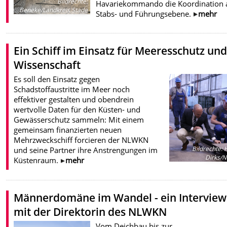
Bildrechte
:
Havariekommando die Koordination 
Beneke/Landkreis Stade
Stabs- und Führungsebene.
mehr
Ein Schiff im Einsatz für Meeresschutz un
Wissenschaft
Es soll den Einsatz gegen
Schadstoffaustritte im Meer noch
effektiver gestalten und obendrein
wertvolle Daten für den Küsten- und
Gewässerschutz sammeln: Mit einem
gemeinsam finanzierten neuen
Mehrzweckschiff forcieren der NLWKN
Bildrechte
:
H
und seine Partner ihre Anstrengungen im
Dirks/
Küstenraum.
mehr
Männerdomäne im Wandel - ein Interview
mit der Direktorin des NLWKN
Vom Deichbau bis zur