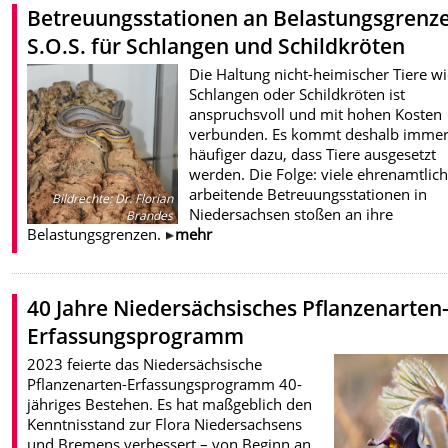
Betreuungsstationen an Belastungsgrenze
S.O.S. für Schlangen und Schildkröten
Die Haltung nicht-heimischer Tiere w
Schlangen oder Schildkröten ist
anspruchsvoll und mit hohen Kosten
verbunden. Es kommt deshalb imme
häufiger dazu, dass Tiere ausgesetzt
werden. Die Folge: viele ehrenamtlic
arbeitende Betreuungsstationen in
Bildrechte
:
Dr. Florian
Niedersachsen stoßen an ihre
Brandes
Belastungsgrenzen.
mehr
40 Jahre Niedersächsisches Pflanzenarten
Erfassungsprogramm
2023 feierte das Niedersächsische
Pflanzenarten-Erfassungsprogramm 40-
jähriges Bestehen. Es hat maßgeblich den
Kenntnisstand zur Flora Niedersachsens
und Bremens verbessert – von Beginn an