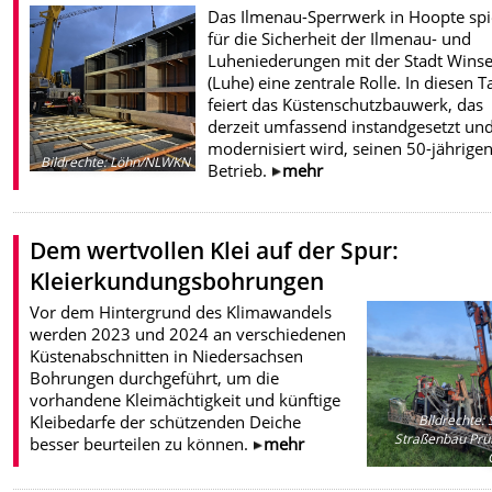
Das Ilmenau-Sperrwerk in Hoopte spi
für die Sicherheit der Ilmenau- und
Luheniederungen mit der Stadt Wins
(Luhe) eine zentrale Rolle. In diesen 
feiert das Küstenschutzbauwerk, das
derzeit umfassend instandgesetzt un
modernisiert wird, seinen 50-jährige
Bildrechte
:
Löhn/NLWKN
Betrieb.
mehr
Dem wertvollen Klei auf der Spur:
Kleierkundungsbohrungen
Vor dem Hintergrund des Klimawandels
werden 2023 und 2024 an verschiedenen
Küstenabschnitten in Niedersachsen
Bohrungen durchgeführt, um die
vorhandene Kleimächtigkeit und künftige
Bildrechte
:
S
Kleibedarfe der schützenden Deiche
Straßenbau Prüf
besser beurteilen zu können.
mehr