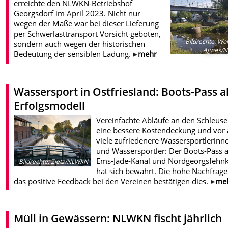
erreichte den NLWKN-Betriebshof
Georgsdorf im April 2023. Nicht nur
wegen der Maße war bei dieser Lieferung
per Schwerlasttransport Vorsicht geboten,
Bildrechte
:
Wol
sondern auch wegen der historischen
Agnes/
Bedeutung der sensiblen Ladung.
mehr
Wassersport in Ostfriesland: Boots-Pass a
Erfolgsmodell
Vereinfachte Abläufe an den Schleuse
eine bessere Kostendeckung und vor 
viele zufriedenere Wassersportlerinn
und Wassersportler: Der Boots-Pass 
Ems-Jade-Kanal und Nordgeorgsfehn
Bildrechte
:
Zietz/NLWKN
hat sich bewährt. Die hohe Nachfrag
das positive Feedback bei den Vereinen bestätigen dies.
me
Müll in Gewässern: NLWKN fischt jährlich