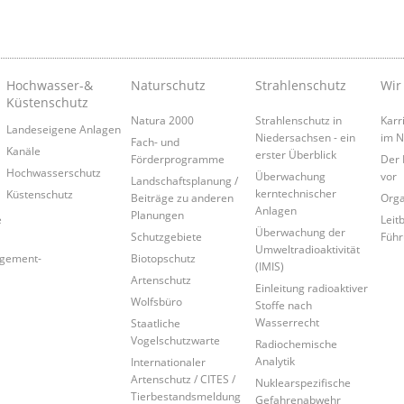
Hochwasser-&
Naturschutz
Strahlenschutz
Wir
Küstenschutz
Natura 2000
Strahlenschutz in
Karr
Landeseigene Anlagen
Niedersachsen - ein
im 
Fach- und
Kanäle
erster Überblick
Förderprogramme
Der 
Hochwasserschutz
Überwachung
vor
Landschaftsplanung /
kerntechnischer
Küstenschutz
Beiträge zu anderen
Orga
Anlagen
Planungen
e
Leitb
Überwachung der
Schutzgebiete
Führ
Umweltradioaktivität
agement-
Biotopschutz
(IMIS)
Artenschutz
Einleitung radioaktiver
Wolfsbüro
Stoffe nach
Wasserrecht
Staatliche
Vogelschutzwarte
Radiochemische
Analytik
Internationaler
Artenschutz / CITES /
Nuklearspezifische
Tierbestandsmeldung
Gefahrenabwehr