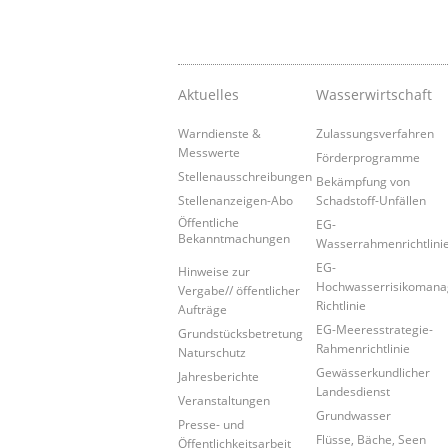
Aktuelles
Wasserwirtschaft
Warndienste &
Zulassungsverfahren
Messwerte
Förderprogramme
Stellenausschreibungen
Bekämpfung von
Stellenanzeigen-Abo
Schadstoff-Unfällen
Öffentliche
EG-
Bekanntmachungen
Wasserrahmenrichtlini
EG-
Hinweise zur
Hochwasserrisikoman
Vergabe// öffentlicher
Richtlinie
Aufträge
EG-Meeresstrategie-
Grundstücksbetretung
Rahmenrichtlinie
Naturschutz
Gewässerkundlicher
Jahresberichte
Landesdienst
Veranstaltungen
Grundwasser
Presse- und
Flüsse, Bäche, Seen
Öffentlichkeitsarbeit