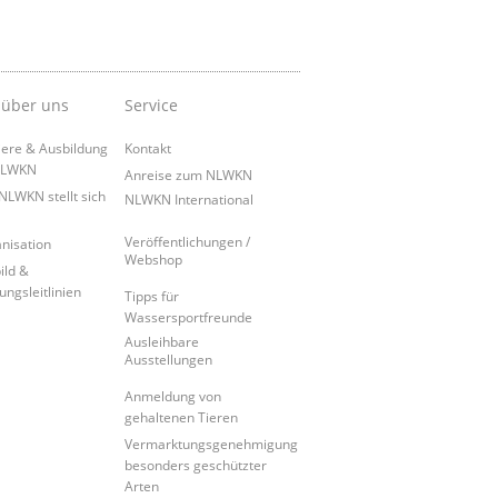
 über uns
Service
iere & Ausbildung
Kontakt
NLWKN
Anreise zum NLWKN
NLWKN stellt sich
NLWKN International
Veröffentlichungen /
nisation
Webshop
ild &
ungsleitlinien
Tipps für
Wassersportfreunde
Ausleihbare
Ausstellungen
Anmeldung von
gehaltenen Tieren
Vermarktungsgenehmigung
besonders geschützter
Arten