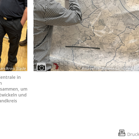
andkreis Stade
Bildrechte
:
Beneke/Landkreis St
entrale in
n
zusammen, um
twickeln und
andkreis
Druc