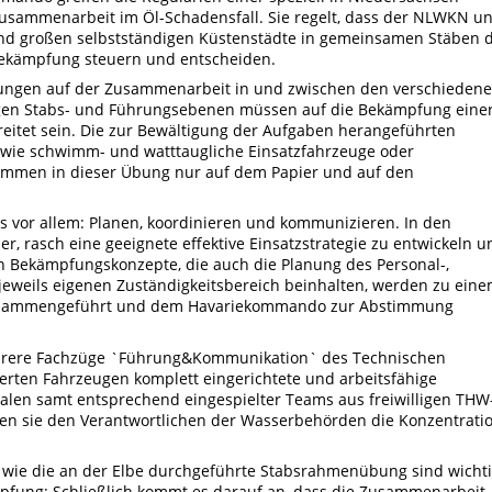
usammenarbeit im Öl-Schadensfall. Sie regelt, dass der NLWKN u
 und großen selbstständigen Küstenstädte in gemeinsamen Stäben d
Bekämpfung steuern und entscheiden.
bungen auf der Zusammenarbeit in und zwischen den verschieden
gen Stabs- und Führungsebenen müssen auf die Bekämpfung eine
eitet sein. Die zur Bewältigung der Aufgaben herangeführten
te wie schwimm- und watttaugliche Einsatzfahrzeuge oder
mmen in dieser Übung nur auf dem Papier und auf den
es vor allem: Planen, koordinieren und kommunizieren. In den
er, rasch eine geeignete effektive Einsatzstrategie zu entwickeln u
ten Bekämpfungskonzepte, die auch die Planung des Personal-,
jeweils eigenen Zuständigkeitsbereich beinhalten, werden zu ein
sammengeführt und dem Havariekommando zur Abstimmung
ehrere Fachzüge `Führung&Kommunikation` des Technischen
isierten Fahrzeugen komplett eingerichtete und arbeitsfähige
len samt entsprechend eingespielter Teams aus freiwilligen THW
hen sie den Verantwortlichen der Wasserbehörden die Konzentrati
ie die an der Elbe durchgeführte Stabsrahmenübung sind wicht
mpfung: Schließlich kommt es darauf an, dass die Zusammenarbeit