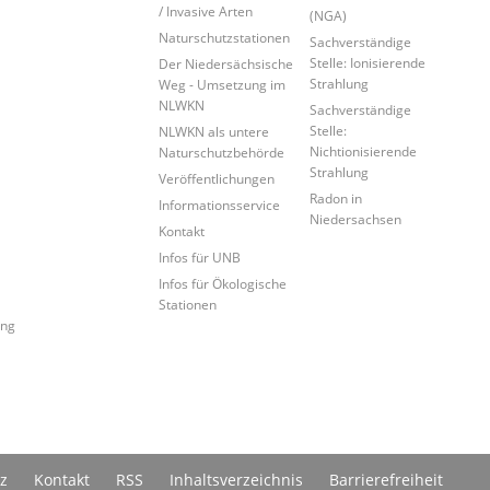
/ Invasive Arten
(NGA)
Naturschutzstationen
Sachverständige
Stelle: Ionisierende
Der Niedersächsische
Strahlung
Weg - Umsetzung im
NLWKN
Sachverständige
Stelle:
NLWKN als untere
Nichtionisierende
Naturschutzbehörde
Strahlung
Veröffentlichungen
Radon in
Informationsservice
Niedersachsen
Kontakt
Infos für UNB
Infos für Ökologische
Stationen
ung
z
Kontakt
RSS
Inhaltsverzeichnis
Barrierefreiheit