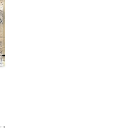
ade
ken