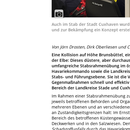
Auch im Stab der Stadt Cuxhaven wurd
und zur Bekämpfung ein Konzept erstell
Von Jörn Drosten, Dirk Oberliesen und C
Eine Kollision auf Höhe Brunsbüttel, e
der Elbe: Dieses düstere, aber durchaus
umfangreiche Stabsrahmenübung im ös
Havariekommando sowie die Landkreise 
Stabs- und Führungsebene. Sie ist die V
Gegenmaßnahmen schnell und effektiv e
Bereich der Landkreise Stade und Cuxh
Im Rahmen einer Stabsrahmenübung zur
jeweils betroffenen Behörden und Organ
mehreren Ebenen und an verschiedenen 
an Zuständigkeitsgrenzen halt: Im Erns
Bereich des betroffenen Küstengewässe
Deckwerken und in den Salzwiesen. De
Schadstoffunfalls
durch das Havariekomm