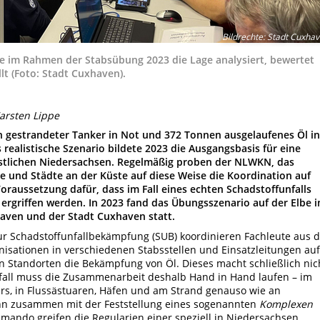
Bildrechte
:
Stadt Cuxha
e im Rahmen der Stabsübung 2023 die Lage analysiert, bewertet
t (Foto: Stadt Cuxhaven).
arsten Lippe
in gestrandeter Tanker in Not und 372 Tonnen ausgelaufenes Öl in
 realistische Szenario bildete 2023 die Ausgangsbasis für eine
tlichen Niedersachsen. Regelmäßig proben der NLWKN, das
und Städte an der Küste auf diese Weise die Koordination auf
oraussetzung dafür, dass im Fall eines echten Schadstoffunfalls
rgriffen werden. In 2023 fand das Übungsszenario auf der Elbe 
aven und der Stadt Cuxhaven statt.
 Schadstoffunfallbekämpfung (SUB) koordinieren Fachleute aus 
isationen in verschiedenen Stabsstellen und Einsatzleitungen auf
Standorten die Bekämpfung von Öl. Dieses macht schließlich nic
tfall muss die Zusammenarbeit deshalb Hand in Hand laufen – im
rs, in Flussästuaren, Häfen und am Strand genauso wie an
nn zusammen mit der Feststellung eines sogenannten
Komplexen
ando greifen die Regularien einer speziell in Niedersachsen