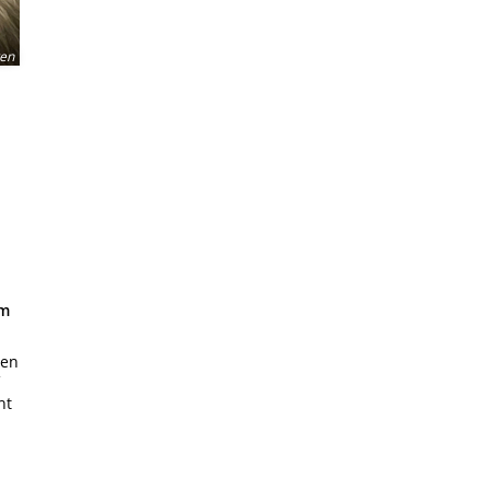
ven
im
den
ht