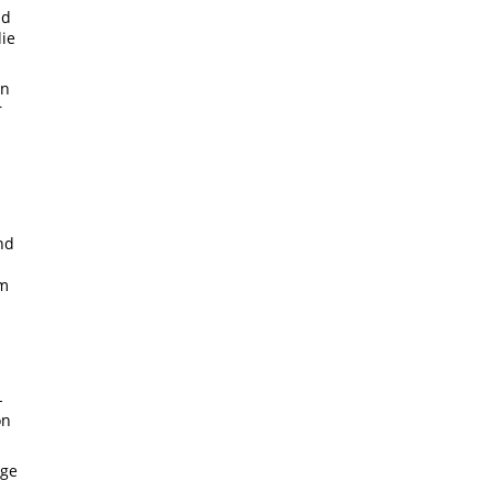
nd
ie
en
r
nd
em
-
on
ige