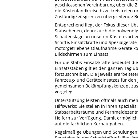
geschlossenen Vereinbarung über die Z
die Küstenlandkreise bzw. kreisfreien
Zuständigkeitsgrenzen übergreifende 
Entsprechend liegt der Fokus dieser Ü
Stabsebenen, denn: auch die notwendi
Schadenslage an unseren Küsten vorber
Schiffe, Einsatzkräfte und Spezialgerä
motorgetriebene Ölaufnahme-Geräte ko
Bildschirmen zum Einsatz.
Für die Stabs-Einsatzkräfte bedeutet di
Einsatzstäben gilt es den ganzen Tag üb
fortzuschreiben. Die jeweils erarbeite
Fahrzeug- und Geräteeinsatzes für den 
gemeinsamen Bekämpfungskonzept zu
vorgelegt.
Unterstützung leisten oftmals auch m
Hilfswerks: Sie stellen in ihren spezial
Stabsarbeitsräume und Fernmeldezentra
Helfern zur Verfügung. Damit ermöglic
auf die fachlichen Kernaufgaben.
Regelmäßige Übungen und Schulungen w
Bausteine in der Schadstoffunfallbekä