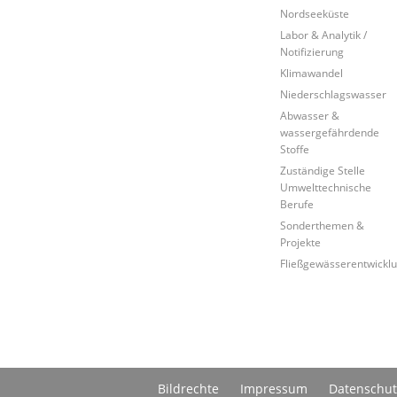
Nordseeküste
Labor & Analytik /
Notifizierung
Klimawandel
Niederschlagswasser
Abwasser &
wassergefährdende
Stoffe
Zuständige Stelle
Umwelttechnische
Berufe
Sonderthemen &
Projekte
Fließgewässerentwickl
Bildrechte
Impressum
Datenschut