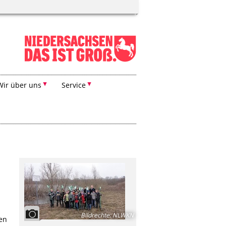
Wir über uns
Service
Bildrechte
:
NLWKN
hen