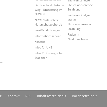
Sachverständige
Stelle: Ionisierende
Der Niedersächsische
Strahlung
Weg - Umsetzung im
NLWKN
Sachverständige
Stelle:
NLWKN als untere
Nichtionisierende
Naturschutzbehörde
Strahlung
Veröffentlichungen
Radon in
Informationsservice
Niedersachsen
Kontakt
Infos für UNB
Infos für Ökologische
Stationen
ung
z
Kontakt
RSS
Inhaltsverzeichnis
Barrierefreiheit