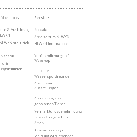
 über uns
Service
iere & Ausbildung
Kontakt
NLWKN
Anreise zum NLWKN
NLWKN stellt sich
NLWKN International
Veröffentlichungen /
nisation
Webshop
ild &
ungsleitlinien
Tipps für
Wassersportfreunde
Ausleihbare
Ausstellungen
Anmeldung von
gehaltenen Tieren
Vermarktungsgenehmigung
besonders geschützter
Arten
Artenerfassung -
Meldung wild lebender