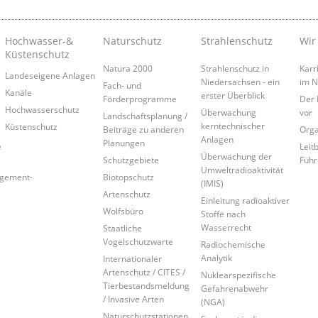
Hochwasser-&
Naturschutz
Strahlenschutz
Wir
Küstenschutz
Natura 2000
Strahlenschutz in
Karr
Landeseigene Anlagen
Niedersachsen - ein
im 
Fach- und
Kanäle
erster Überblick
Förderprogramme
Der 
Hochwasserschutz
Überwachung
vor
Landschaftsplanung /
kerntechnischer
Küstenschutz
Beiträge zu anderen
Orga
Anlagen
Planungen
e
Leitb
Überwachung der
Schutzgebiete
Führ
Umweltradioaktivität
agement-
Biotopschutz
(IMIS)
Artenschutz
Einleitung radioaktiver
Wolfsbüro
Stoffe nach
Wasserrecht
Staatliche
Vogelschutzwarte
Radiochemische
Analytik
Internationaler
Artenschutz / CITES /
Nuklearspezifische
Tierbestandsmeldung
Gefahrenabwehr
/ Invasive Arten
(NGA)
Naturschutzstationen