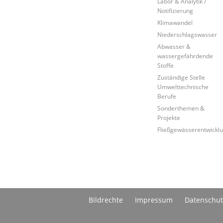
Labor & Analytik /
Notifizierung
Klimawandel
Niederschlagswasser
Abwasser &
wassergefährdende
Stoffe
Zuständige Stelle
Umwelttechnische
Berufe
Sonderthemen &
Projekte
Fließgewässerentwickl
Bildrechte
Impressum
Datenschut