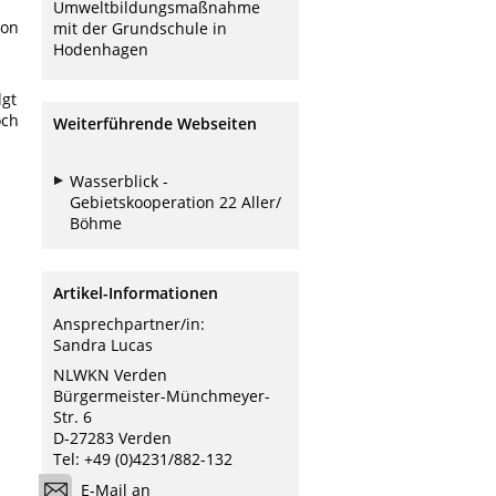
Umweltbildungsmaßnahme
von
mit der Grundschule in
Hodenhagen
lgt
och
Weiterführende Webseiten
Wasserblick -
Gebietskooperation 22 Aller/
Böhme
Artikel-Informationen
Ansprechpartner/in:
Sandra Lucas
NLWKN Verden
Bürgermeister-Münchmeyer-
Str. 6
D-27283 Verden
Tel: +49 (0)4231/882-132
E-Mail an