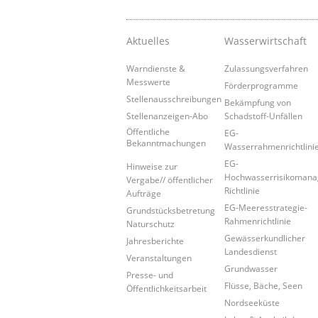
Aktuelles
Wasserwirtschaft
Warndienste &
Zulassungsverfahren
Messwerte
Förderprogramme
Stellenausschreibungen
Bekämpfung von
Stellenanzeigen-Abo
Schadstoff-Unfällen
Öffentliche
EG-
Bekanntmachungen
Wasserrahmenrichtlini
EG-
Hinweise zur
Hochwasserrisikoman
Vergabe// öffentlicher
Richtlinie
Aufträge
EG-Meeresstrategie-
Grundstücksbetretung
Rahmenrichtlinie
Naturschutz
Gewässerkundlicher
Jahresberichte
Landesdienst
Veranstaltungen
Grundwasser
Presse- und
Flüsse, Bäche, Seen
Öffentlichkeitsarbeit
Nordseeküste