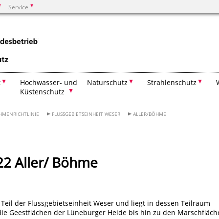
Service
Suchen
t
Hochwasser- und
Naturschutz
Strahlenschutz
Küstenschutz
HMENRICHTLINIE
FLUSSGEBIETSEINHEIT WESER
ALLER/BÖHME
22 Aller/ Böhme
Teil der Flussgebietseinheit Weser und liegt in dessen Teilraum
 die Geestflächen der Lüneburger Heide bis hin zu den Marschfläc