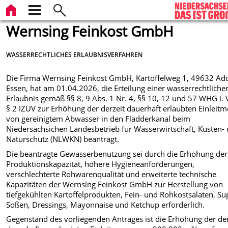
Wernsing Feinkost GmbH
WASSERRECHTLICHES ERLAUBNISVERFAHREN
Die Firma Wernsing Feinkost GmbH, Kartoffelweg 1, 49632 Ad
Essen, hat am 01.04.2026, die Erteilung einer wasserrechtliche
Erlaubnis gemäß §§ 8, 9 Abs. 1 Nr. 4, §§ 10, 12 und 57 WHG i. 
§ 2 IZÜV zur Erhöhung der derzeit dauerhaft erlaubten Einleit
von gereinigtem Abwasser in den Fladderkanal beim
Niedersächsichen Landesbetrieb für Wasserwirtschaft, Küsten-
Naturschutz (NLWKN) beantragt.
Die beantragte Gewässerbenutzung sei durch die Erhöhung der
Produktionskapazität, höhere Hygieneanforderungen,
verschlechterte Rohwarenqualität und erweiterte technische
Kapazitäten der Wernsing Feinkost GmbH zur Herstellung von
tiefgekühlten Kartoffelprodukten, Fein- und Rohkostsalaten, S
Soßen, Dressings, Mayonnaise und Ketchup erforderlich.
Gegenstand des vorliegenden Antrages ist die Erhöhung der der