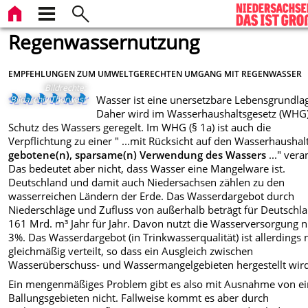
Regenwassernutzung
EMPFEHLUNGEN ZUM UMWELTGERECHTEN UMGANG MIT REGENWASSER
Bildrechte
:
Wasser ist eine unersetzbare Lebensgrundla
Bildarchiv Thorwest
Daher wird im Wasserhaushaltsgesetz (WHG)
Schutz des Wassers geregelt. Im WHG (§ 1a) ist auch die
Verpflichtung zu einer " ...mit Rücksicht auf den Wasserhaushal
gebotene(n), sparsame(n) Verwendung des Wassers
..." vera
Das bedeutet aber nicht, dass Wasser eine Mangelware ist.
Deutschland und damit auch Niedersachsen zählen zu den
wasserreichen Ländern der Erde. Das Wasserdargebot durch
Niederschläge und Zufluss von außerhalb beträgt für Deutschl
161 Mrd. m³ Jahr für Jahr. Davon nutzt die Wasserversorgung 
3%. Das Wasserdargebot (in Trinkwasserqualität) ist allerdings 
gleichmäßig verteilt, so dass ein Ausgleich zwischen
Wasserüberschuss- und Wassermangelgebieten hergestellt wir
Ein mengenmäßiges Problem gibt es also mit Ausnahme von ei
Ballungsgebieten nicht. Fallweise kommt es aber durch