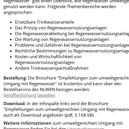
Regenwasser" gibt einen Überblick, wie Regenwasser umweltge
genutzt werden kann. Folgende Themenbereiche werden
angesprochen:
Ersetzbare Trinkwasseranteile
Das Prinzip von Regenwassernutzungsanlagen
Die Regenwasserableitung bei Regenwassernutzungsanla
Die Wartung von Regenwassernutzungsanlagen
Probleme und Gefahren bei Regenwassernutzungsanlage
Rechtliche Bestimmungen zu Regenwassernutzungsanlag
Kosten und Wirtschaftlichkeit von
Regenwassernutzungsanlagen
Andere Trinkwassersparmaßnahmen
Bestellung:
Die Broschüre "Empfehlungen zum umweltgerecht
Umgang mit Regenwasser" ist kostenlos und kann über den
Bestellservice des NLWKN bezogen werden:
Veröffentlichung bestellen
Download:
In der Infospalte links wird die Broschüre
"Empfehlungen zum umweltgerechten Umgang mit Regenwass
auch als Download angeboten (pdf, 3.168 kB).
Weitere Informationen
zum umweltgerechten Umgang mit
Regenwasser finden Sie bei den
Literaturhinweisen
.