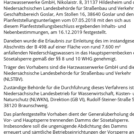
Harzwasserwerke GmbH, Nikolaistr. 8, 31137 Hildesheim und 
Niedersächsischen Landesbehörde für Straßenbau und Verkehr
Geschäftsbereich Goslar, Am Stollen 16, 38640 Goslar und den
Planfeststellungsunterlagen vom 07.05.2018 mit den sich aus
diesem Planfeststellungsbeschluss ergebenden Inhalts- und
Nebenbestimmungen, am 16.12.2019 festgestellt.
Daneben wurde die Erlaubnis zur Einleitung des im instandgese
Abschnitts der B 498 auf einer Fläche von rund 7.600 m²
anfallenden Niederschlagswassers in das Hauptsperrenbecken 
Sösetalsperre gemäß der §§ 8 und 10 WHG genehmigt.
Träger des Vorhabens sind die Harzwasserwerke GmbH und di
Niedersächsische Landesbehörde für Straßenbau und Verkehr
(NLSTBV).
Zuständige Behörde für die Durchführung dieses Verfahrens ist
Niedersächsische Landesbetrieb für Wasserwirtschaft, Küsten-
Naturschutz (NLWKN), Direktion (GB VI), Rudolf-Steiner-Straße 5
38120 Braunschweig.
Das planfestgestellte Vorhaben dient der Generalüberholung de
Vor- und Hauptsperre trennenden Damms der Sösetalsperre.
Insbesondere soll die ungenügende Abdichtung des Damms
erneuert und sämtliche Betriebseinrichtungen der Vorsperre a