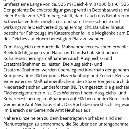
umfasst eine Länge von ca. 525 m (Deich-km 0+000 bis -0+525
Der geplante Deichverteidigungsweg wird in Betonbauweise mi
einer Breite von 3,50 m hergestellt, damit auch das Befahren m
Schwerlastverkehr möglich ist und somit eine schnelle und
wirkungsvolle Deichverteidigung ermöglicht. Darüber hinaus
besteht für Fahrzeuge im Katastrophenfall die Möglichkeit am 
des Deiches auf einem befestigten Platz zu wenden.
Zum Ausgleich der durch die Maßnahme verursachten erhebli
Beeinträchtigungen von Natur und Landschaft sind neben
Kohärenzsicherungsmaßnahmen auch Ausgleichs- und
Ersatzmaßnahmen zu leisten. Die Ausgleichs- und
Ersatzmaßnahmen werden überwiegend innerhalb der genehm
Kompensationsflächenpools Haveckenburg und Zeetzer Rens s
einer externen Maßnahmenfläche in den Stixer Bergen durch d
Niedersächsischen Landesforsten (NLF) umgesetzt, die gleichzei
Flächeneigentümerin ist. Des Weiteren finden Ausgleichs- und
Kohärenzsicherungsmaßnahmen auf Flächen und im Bereich d
Gemeinde Amt Neuhaus statt. Das Vorhaben wirkt sich insges
im Bereich der Gemeinde Amt Neuhaus aus.
Nähere Einzelheiten zu dem beantragten Vorhaben sind den
Planunterlagen zu entnehmen, die Sie über den untengenannt