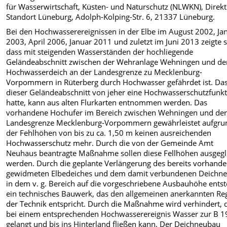
für Wasserwirtschaft, Küsten- und Naturschutz (NLWKN), Direkt
Standort Lüneburg, Adolph-Kolping-Str. 6, 21337 Lüneburg.
Bei den Hochwasserereignissen in der Elbe im August 2002, Ja
2003, April 2006, Januar 2011 und zuletzt im Juni 2013 zeigte s
dass mit steigenden Wasserständen der hochliegende
Geländeabschnitt zwischen der Wehranlage Wehningen und d
Hochwasserdeich an der Landesgrenze zu Mecklenburg-
Vorpommern in Rüterberg durch Hochwasser gefährdet ist. Da
dieser Geländeabschnitt von jeher eine Hochwasserschutzfunk
hatte, kann aus alten Flurkarten entnommen werden. Das
vorhandene Hochufer im Bereich zwischen Wehningen und de
Landesgrenze Mecklenburg-Vorpommern gewährleistet aufgru
der Fehlhöhen von bis zu ca. 1,50 m keinen ausreichenden
Hochwasserschutz mehr. Durch die von der Gemeinde Amt
Neuhaus beantragte Maßnahme sollen diese Fellhöhen ausgegl
werden. Durch die geplante Verlängerung des bereits vorhand
gewidmeten Elbedeiches und dem damit verbundenen Deichn
in dem v. g. Bereich auf die vorgeschriebene Ausbauhöhe entst
ein technisches Bauwerk, das den allgemeinen anerkannten Re
der Technik entspricht. Durch die Maßnahme wird verhindert, 
bei einem entsprechenden Hochwasserereignis Wasser zur B 1
gelangt und bis ins Hinterland fließen kann. Der Deichneubau