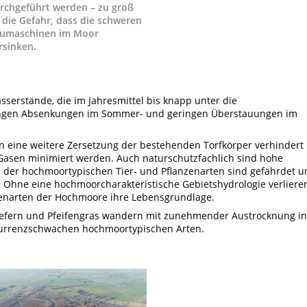
rchgeführt werden – zu groß
t die Gefahr, dass die schweren
umaschinen im Moor
rsinken.
serstände, die im Jahresmittel bis knapp unter die
ingen Absenkungen im Sommer- und geringen Überstauungen im
eine weitere Zersetzung der bestehenden Torfkörper verhindert
Gasen minimiert werden. Auch naturschutzfachlich sind hohe
e der hochmoortypischen Tier- und Pflanzenarten sind gefährdet u
r. Ohne eine hochmoorcharakteristische Gebietshydrologie verliere
nzenarten der Hochmoore ihre Lebensgrundlage.
Kiefern und Pfeifengras wandern mit zunehmender Austrocknung in
kurrenzschwachen hochmoortypischen Arten.