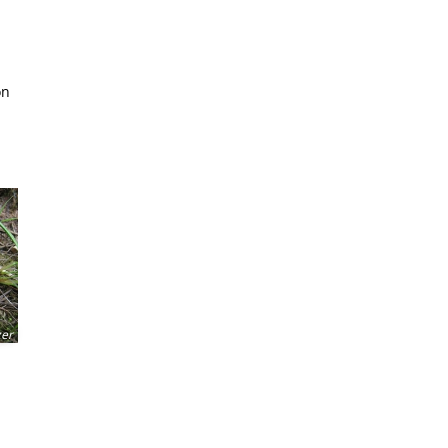
on
zer