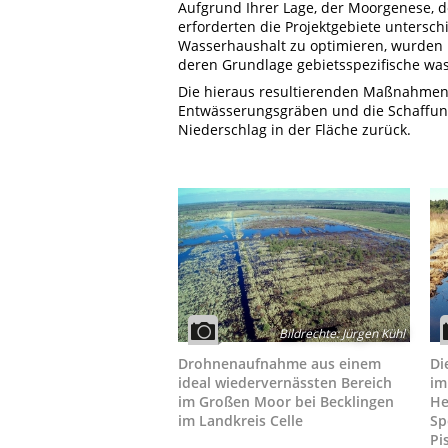
Aufgrund Ihrer Lage, der Moorgenese,
erforderten die Projektgebiete unters
Wasserhaushalt zu optimieren, wurden
deren Grundlage gebietsspezifische was
Die hieraus resultierenden Maßnahmenp
Entwässerungsgräben und die Schaffun
Niederschlag in der Fläche zurück.
Bildrechte
:
Jürgen Kühl
Drohnenaufnahme aus einem
Di
ideal wiedervernässten Bereich
im
im Großen Moor bei Becklingen
He
im Landkreis Celle
Sp
Pi