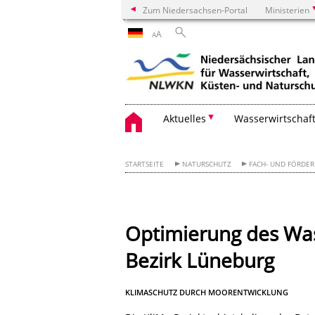
Zum Niedersachsen-Portal
Ministerien
A
A
Aktuelles
Wasserwirtschaf
STARTSEITE
NATURSCHUTZ
FACH- UND FÖRDE
Optimierung des Wa
Bezirk Lüneburg
KLIMASCHUTZ DURCH MOORENTWICKLUNG