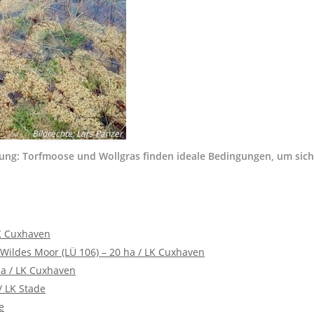
Bildrechte
:
Lars Panzer
ng: Torfmoose und Wollgras finden ideale Bedingungen, um sich
LK Cuxhaven
 Wildes Moor (LÜ 106) – 20 ha / LK Cuxhaven
a / LK Cuxhaven
/ LK Stade
e