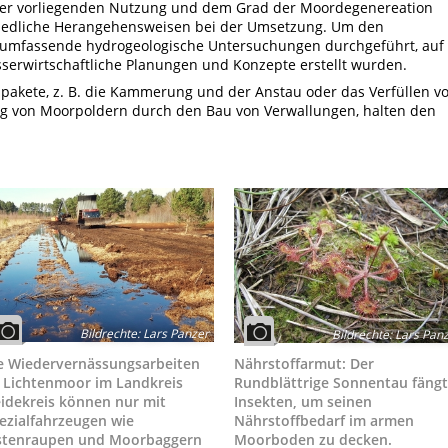
 der vorliegenden Nutzung und dem Grad der Moordegenereation
chiedliche Herangehensweisen bei der Umsetzung. Um den
 umfassende hydrogeologische Untersuchungen durchgeführt, auf
serwirtschaftliche Planungen und Konzepte erstellt wurden.
akete, z. B. die Kammerung und der Anstau oder das Verfüllen v
g von Moorpoldern durch den Bau von Verwallungen, halten den
Bildrechte
:
Lars Panzer
Bildrechte
:
Lars Pan
e Wiedervernässungsarbeiten
Nährstoffarmut: Der
 Lichtenmoor im Landkreis
Rundblättrige Sonnentau fängt
idekreis können nur mit
Insekten, um seinen
ezialfahrzeugen wie
Nährstoffbedarf im armen
stenraupen und Moorbaggern
Moorboden zu decken.