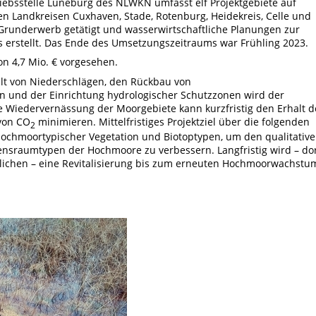
riebsstelle Lüneburg des NLWKN umfasst elf Projektgebiete auf
 Landkreisen Cuxhaven, Stade, Rotenburg, Heidekreis, Celle und
Grunderwerb getätigt und wasserwirtschaftliche Planungen zur
erstellt. Das Ende des Umsetzungszeitraums war Frühling 2023.
on 4,7 Mio. € vorgesehen.
lt von Niederschlägen, den Rückbau von
en
und der Einrichtung hydrologischer Schutzzonen wird der
 Wiedervernässung der Moorgebiete kann kurzfristig den Erhalt d
von CO
minimieren. Mittelfristiges Projektziel über die folgenden
2
 hochmoortypischer Vegetation und Biotoptypen, um den qualitativ
nsraumtypen der Hochmoore zu verbessern. Langfristig wird – dor
ichen – eine Revitalisierung bis zum erneuten Hochmoorwachstu