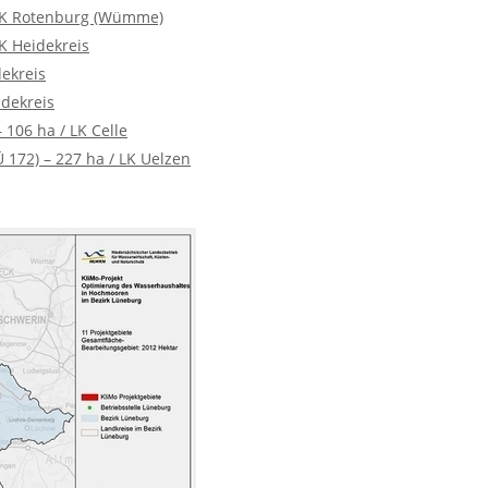
 LK Rotenburg (Wümme)
K Heidekreis
ekreis
idekreis
 106 ha / LK Celle
172) – 227 ha / LK Uelzen