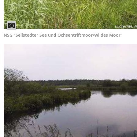
Bildrechte
:
N
NSG "Sellstedter See und Ochsentriftmoor/Wildes Moor"