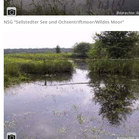
Bildrechte
:
N
NSG "Sellstedter See und Ochsentriftmoor/Wildes Moor"
Bildrechte
:
N