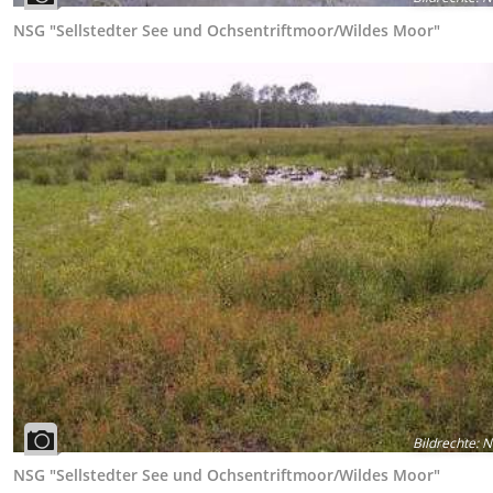
NSG "Sellstedter See und Ochsentriftmoor/Wildes Moor"
Bildrechte
:
N
NSG "Sellstedter See und Ochsentriftmoor/Wildes Moor"