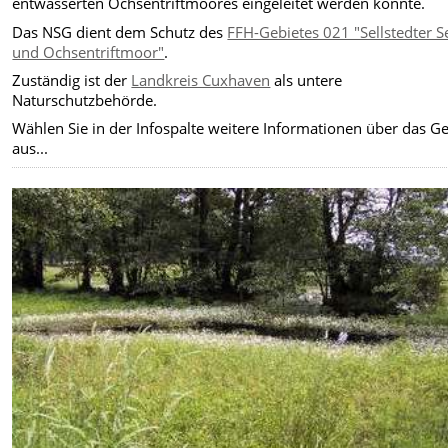
entwässerten Ochsentriftmoores eingeleitet werden konnte.
Das NSG dient dem Schutz des
FFH-Gebietes 021 "Sellstedter S
und Ochsentriftmoor"
.
Zuständig ist der
Landkreis Cuxhaven
als untere
Naturschutzbehörde.
Wählen Sie in der Infospalte weitere Informationen über das Ge
aus...