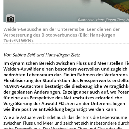
Bildrechte
:
Hans-Jürgen Zietz,
Weiden-Gebüsche an der Unterems bei Leer dienen der
Verbesserung des Biotopverbundes (Bild: Hans-Jürgen
Zietz/NLWKN).
Von Sabine Zeiß und Hans-Jürgen Zietz
Im dynamischen Bereich zwischen Fluss und Meer stellen Ti
Weiden-Auwälder einen besonders wertvollen und zugleich 
bedrohten Lebensraum dar. Ein im Rahmen des Verfahrens 
Flexiblisierung der Staufunktion des Emssperrwerks erstellt
NLWKN-Gutachten bestätigt die diesbezügliche Verträglichk
der geplanten Änderungen. Es zeigt aber auch auf, wo Poten
für eine aus Perspektive des Naturschutzes erforderliche
Vergrößerung der Auwald-Flächen an der Unterems liegen 
wie ihre positive Entwicklung begünstigt werden kann.
Wie alle Ästuare verbindet auch das der Ems die Lebensräume
zwischen Fluss und Meer und zeichnet sich insbesondere durch
hohe Dynamik aus. Der Wechsel von Ebbe und Flut oder die