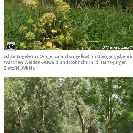
Bildrechte
:
Zietz/
Echte Engelwurz (Angelica archangelica) im Übergangsberei
zwischen Weiden-Auwald und Röhricht (Bild: Hans-Jürgen
Zietz/NLWKN).