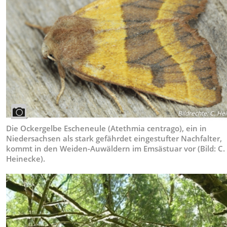
Bildrechte
:
C. He
Die Ockergelbe Escheneule (Atethmia centrago), ein in
Niedersachsen als stark gefährdet eingestufter Nachfalter,
kommt in den Weiden-Auwäldern im Emsästuar vor (Bild: C.
Heinecke).