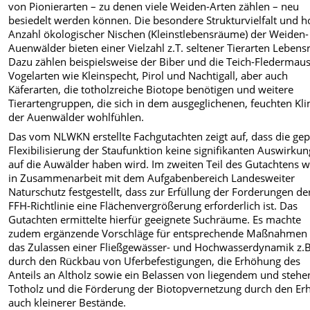
von Pionierarten – zu denen viele Weiden-Arten zählen – neu
besiedelt werden können. Die besondere Strukturvielfalt und 
Anzahl ökologischer Nischen (Kleinstlebensräume) der Weiden-
Auenwälder bieten einer Vielzahl z.T. seltener Tierarten Leben
Dazu zählen beispielsweise der Biber und die Teich-Fledermaus
Vogelarten wie Kleinspecht, Pirol und Nachtigall, aber auch
Käferarten, die totholzreiche Biotope benötigen und weitere
Tierartengruppen, die sich in dem ausgeglichenen, feuchten Kl
der Auenwälder wohlfühlen.
Das vom NLWKN erstellte Fachgutachten zeigt auf, dass die gep
Flexibilisierung der Staufunktion keine signifikanten Auswirku
auf die Auwälder haben wird. Im zweiten Teil des Gutachtens 
in Zusammenarbeit mit dem Aufgabenbereich Landesweiter
Naturschutz festgestellt, dass zur Erfüllung der Forderungen de
FFH-Richtlinie eine Flächenvergrößerung erforderlich ist. Das
Gutachten ermittelte hierfür geeignete Suchräume. Es machte
zudem ergänzende Vorschläge für entsprechende Maßnahmen
das Zulassen einer Fließgewässer- und Hochwasserdynamik z.B
durch den Rückbau von Uferbefestigungen, die Erhöhung des
Anteils an Altholz sowie ein Belassen von liegendem und ste
Totholz und die Förderung der Biotopvernetzung durch den Erh
auch kleinerer Bestände.