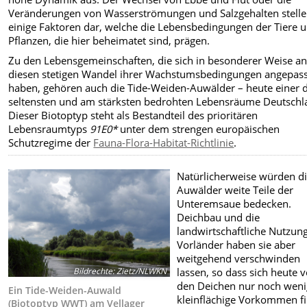
Veränderungen von Wasserströmungen und Salzgehalten stelle
einige Faktoren dar, welche die Lebensbedingungen der Tiere 
Pflanzen, die hier beheimatet sind, prägen.
Zu den Lebensgemeinschaften, die sich in besonderer Weise a
diesen stetigen Wandel ihrer Wachstumsbedingungen angepass
haben, gehören auch die Tide-Weiden-Auwälder – heute einer 
seltensten und am stärksten bedrohten Lebensräume Deutschl
Dieser Biotoptyp steht als Bestandteil des prioritären
Lebensraumtyps
91E0*
unter dem strengen europäischen
Schutzregime der
Fauna-Flora-Habitat-Richtlinie
.
Natürlicherweise würden d
Auwälder weite Teile der
Unteremsaue bedecken.
Deichbau und die
landwirtschaftliche Nutzun
Vorländer haben sie aber
weitgehend verschwinden
lassen, so dass sich heute v
Bildrechte
:
Zietz/NLWKN
den Deichen nur noch wen
Ein Tide-Weiden-Auwald
kleinflächige Vorkommen f
(Biotoptyp WWT) am Vellager