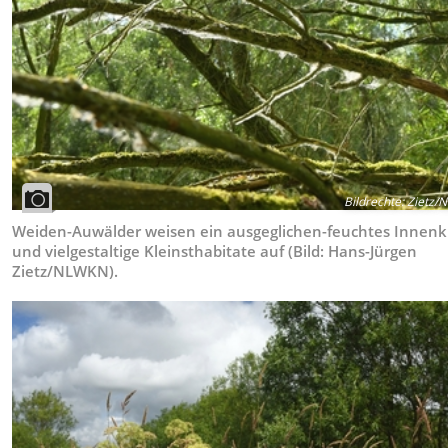
Bildrechte
:
Zietz/
Weiden-Auwälder weisen ein ausgeglichen-feuchtes Innenk
und vielgestaltige Kleinsthabitate auf (Bild: Hans-Jürgen
Zietz/NLWKN).