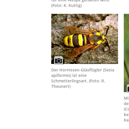
(Foto: K. Kuttig)
Bildrechte
:
R. Theunert
Der Hornissen-Glasflügler (Sesia
apiformis) ist eine
Schmetterlingsart. (Foto: R.
Theunert)
Mi
de
(C
be
Ka