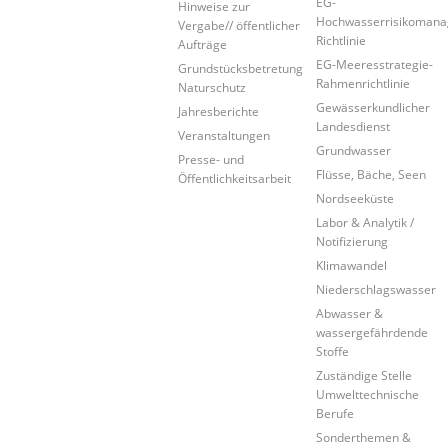
EG-
Hinweise zur
Hochwasserrisikoman
Vergabe// öffentlicher
Richtlinie
Aufträge
EG-Meeresstrategie-
Grundstücksbetretung
Rahmenrichtlinie
Naturschutz
Gewässerkundlicher
Jahresberichte
Landesdienst
Veranstaltungen
Grundwasser
Presse- und
Flüsse, Bäche, Seen
Öffentlichkeitsarbeit
Nordseeküste
Labor & Analytik /
Notifizierung
Klimawandel
Niederschlagswasser
Abwasser &
wassergefährdende
Stoffe
Zuständige Stelle
Umwelttechnische
Berufe
Sonderthemen &