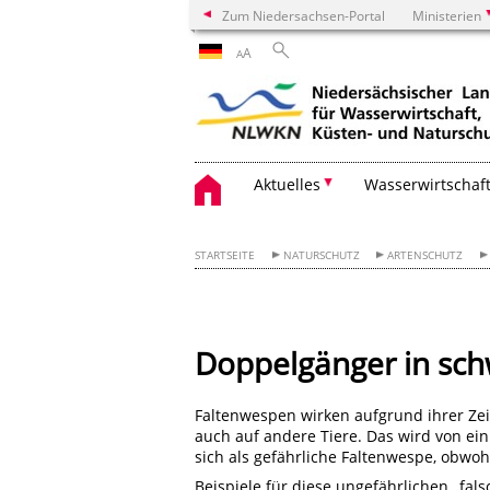
Zum Niedersachsen-Portal
Ministerien
A
A
Aktuelles
Wasserwirtschaf
STARTSEITE
NATURSCHUTZ
ARTENSCHUTZ
Doppelgänger in sch
Faltenwespen wirken aufgrund ihrer Zei
auch auf andere Tiere. Das wird von ein
sich als gefährliche Faltenwespe, obwo
Beispiele für diese ungefährlichen „fal