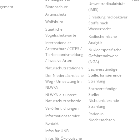
Umweltradioaktivität
agement-
Biotopschutz
(IMIS)
Artenschutz
Einleitung radioaktiver
Wolfsbüro
Stoffe nach
Wasserrecht
Staatliche
Vogelschutzwarte
Radiochemische
Analytik
Internationaler
Artenschutz / CITES /
Nuklearspezifische
Tierbestandsmeldung
Gefahrenabwehr
/ Invasive Arten
(NGA)
Naturschutzstationen
Sachverständige
Stelle: Ionisierende
Der Niedersächsische
Strahlung
Weg - Umsetzung im
NLWKN
Sachverständige
Stelle:
NLWKN als untere
Nichtionisierende
Naturschutzbehörde
Strahlung
Veröffentlichungen
Radon in
Informationsservice
Niedersachsen
Kontakt
Infos für UNB
Infos für Ökologische