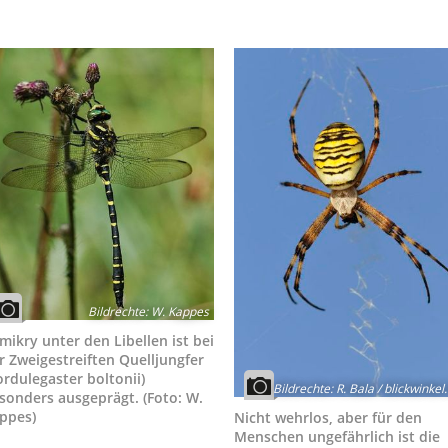
Bildrechte
:
W. Kappes
mikry unter den Libellen ist bei
r Zweigestreiften Quelljungfer
ordulegaster boltonii)
Bildrechte
:
R. Bala / blickwinkel
sonders ausgeprägt. (Foto: W.
ppes)
Nicht wehrlos, aber für den
Menschen ungefährlich ist die