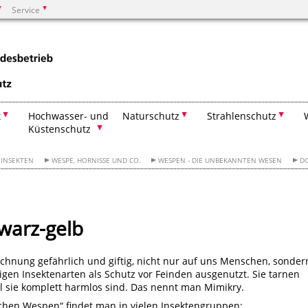
Service
Suchen
t
Hochwasser- und
Naturschutz
Strahlenschutz
Küstenschutz
INSEKTEN
WESPE, HORNISSE UND CO.
WESPEN - DIE UNBEKANNTEN WESEN
DO
warz-gelb
chnung gefährlich und giftig, nicht nur auf uns Menschen, sonder
igen Insektenarten als Schutz vor Feinden ausgenutzt. Sie tarnen
hl sie komplett harmlos sind. Das nennt man Mimikry.
schen Wespen“ findet man in vielen Insektengruppen: