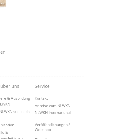
.cz
ken
 über uns
Service
iere & Ausbildung
Kontakt
NLWKN
Anreise zum NLWKN
NLWKN stellt sich
NLWKN International
Veröffentlichungen /
nisation
Webshop
ild &
ungsleitlinien