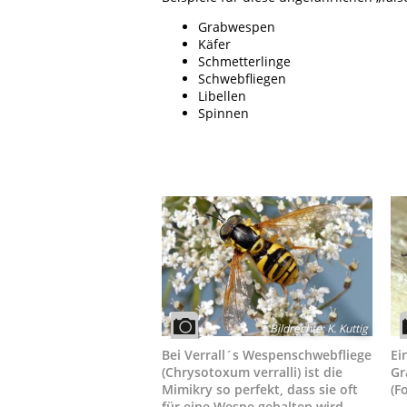
Grabwespen
Käfer
Schmetterlinge
Schwebfliegen
Libellen
Spinnen
Bildrechte
:
K. Kuttig
Bei Verrall´s Wespenschwebfliege
Ei
(Chrysotoxum verralli) ist die
Gr
Mimikry so perfekt, dass sie oft
(F
für eine Wespe gehalten wird.