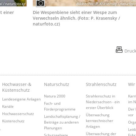
l / naturfoto.cz
Bildrechte
:
P. Krasensky / naturfoto
t einer
Die Wespenbiene sieht einer Wespe zum
Verwechseln ähnlich. (Foto: P. Krasensky /
naturfoto.cz)
Druc
Hochwasser-&
Naturschutz
Strahlenschutz
Wir
Küstenschutz
Natura 2000
Strahlenschutz in
Karr
Landeseigene Anlagen
Niedersachsen - ein
im 
Fach- und
Kanäle
erster Überblick
Förderprogramme
Der 
Hochwasserschutz
Überwachung
vor
Landschaftsplanung /
kerntechnischer
Küstenschutz
Beiträge zu anderen
Orga
Anlagen
Planungen
e
Leitb
Überwachung der
Schutzgebiete
Führ