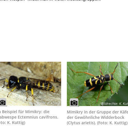
Bildrechte
:
K. Kuttig
Bildrechte
:
K. Kut
n Beispiel für Mimikry: die
Mimikry in der Gruppe der Käfe
abwespe Ectemnius cavifrons.
der Gewöhnliche Widderbock
oto: K. Kuttig)
(Clytus arietis). (Foto: K. Kuttig)