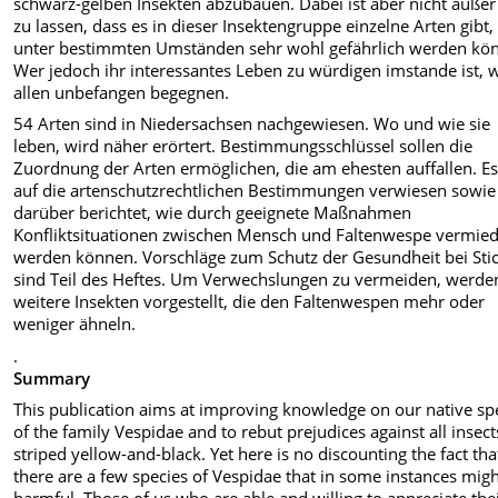
schwarz-gelben Insekten abzubauen. Dabei ist aber nicht außer
zu lassen, dass es in dieser Insektengruppe einzelne Arten gibt,
unter bestimmten Umständen sehr wohl gefährlich werden kö
Wer jedoch ihr interessantes Leben zu würdigen imstande ist, 
allen unbefangen begegnen.
54 Arten sind in Niedersachsen nachgewiesen. Wo und wie sie
leben, wird näher erörtert. Bestimmungsschlüssel sollen die
Zuordnung der Arten ermöglichen, die am ehesten auffallen. Es
auf die artenschutzrechtlichen Bestimmungen verwiesen sowie
darüber berichtet, wie durch geeignete Maßnahmen
Konfliktsituationen zwischen Mensch und Faltenwespe vermie
werden können. Vorschläge zum Schutz der Gesundheit bei Sti
sind Teil des Heftes. Um Verwechslungen zu vermeiden, werde
weitere Insekten vorgestellt, die den Faltenwespen mehr oder
weniger ähneln.
.
Summary
This publication aims at improving knowledge on our native sp
of the family Vespidae and to rebut prejudices against all insect
striped yellow-and-black. Yet here is no discounting the fact tha
there are a few species of Vespidae that in some instances mig