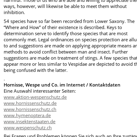
harmful. Those of us who are able and willing to appreciate the
ways, however, will likewise be able to meet them without
inhibition.
54 species have so far been recorded from Lower Saxony. The
“Where and How” of their existence is described. Keys to
determination serve to identify those species that are most
commonly met. Legal ordinances on species protection are all
to and suggestions are made on applying appropriate means a
methods to avoid conflict between man and insect. Further
suggestions are made on treatment of stings. A few species tha
appear more or less similar to Vespidae are depicted to avoid t
being confused with the latter.
.
Hornisse, Wespe und Co. im Internet / Kontaktdaten
Eine Auswahl interessanter Seiten:
www.aktion-wespenschutz.de
www.hornissenschutz.de
www.hornissenschutz.ch
www.hymenoptera.de
www.insektenstaaten.de
www.wespenschutz.ch
Bei Fragen und Problemen können Sie sich auch an Ihre zustän