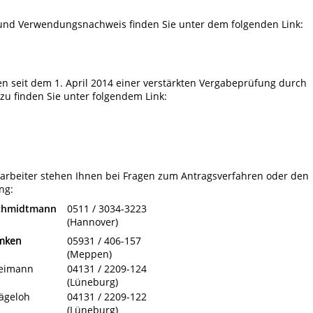
und Verwendungsnachweis finden Sie unter dem folgenden Link:
 seit dem 1. April 2014 einer verstärkten Vergabeprüfung durch
u finden Sie unter folgendem Link:
tarbeiter stehen Ihnen bei Fragen zum Antragsverfahren oder den
ng:
Schmidtmann
0511 / 3034-3223
(Hannover)
mken
05931 / 406-157
(Meppen)
Weimann
04131 / 2209-124
(Lüneburg)
ägeloh
04131 / 2209-122
(Lüneburg)