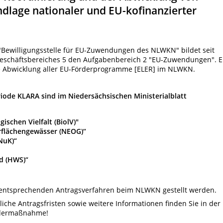
lage nationaler und EU-kofinanzierter
"Bewilligungsstelle für EU-Zuwendungen des NLWKN" bildet seit
eschäftsbereiches 5 den Aufgabenbereich 2 "EU-Zuwendungen". E
ge Abwicklung aller EU-Förderprogramme [ELER] im NLWKN.
riode KLARA sind im Niedersächsischen Ministerialblatt
ischen Vielfalt (BiolV)"
rflächengewässer (NEOG)“
NuK)“
d (HWS)“
 entsprechenden Antragsverfahren beim NLWKN gestellt werden.
liche Antragsfristen sowie weitere Informationen finden Sie in der
ördermaßnahme!