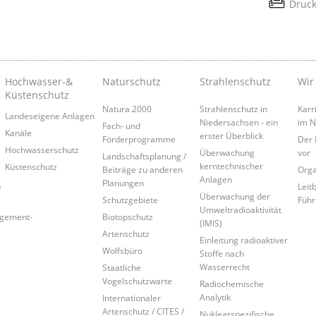
Druc
Hochwasser-&
Naturschutz
Strahlenschutz
Wir
Küstenschutz
Natura 2000
Strahlenschutz in
Karr
Landeseigene Anlagen
Niedersachsen - ein
im 
Fach- und
Kanäle
erster Überblick
Förderprogramme
Der 
Hochwasserschutz
Überwachung
vor
Landschaftsplanung /
kerntechnischer
Küstenschutz
Beiträge zu anderen
Orga
Anlagen
Planungen
e
Leitb
Überwachung der
Schutzgebiete
Führ
Umweltradioaktivität
agement-
Biotopschutz
(IMIS)
Artenschutz
Einleitung radioaktiver
Wolfsbüro
Stoffe nach
Wasserrecht
Staatliche
Vogelschutzwarte
Radiochemische
Analytik
Internationaler
Artenschutz / CITES /
Nuklearspezifische