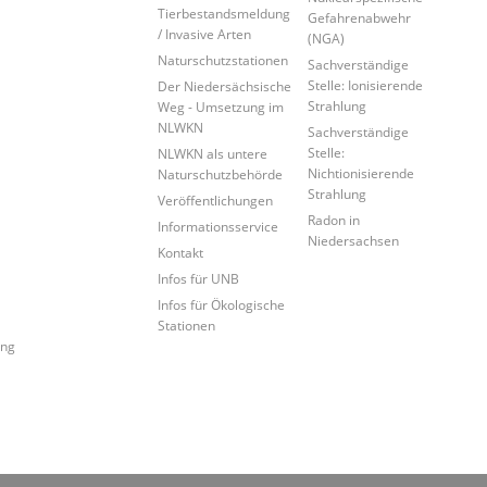
Tierbestandsmeldung
Gefahrenabwehr
/ Invasive Arten
(NGA)
Naturschutzstationen
Sachverständige
Stelle: Ionisierende
Der Niedersächsische
Strahlung
Weg - Umsetzung im
NLWKN
Sachverständige
Stelle:
NLWKN als untere
Nichtionisierende
Naturschutzbehörde
Strahlung
Veröffentlichungen
Radon in
Informationsservice
Niedersachsen
Kontakt
Infos für UNB
Infos für Ökologische
Stationen
ung