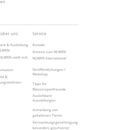
ken
 über uns
Service
iere & Ausbildung
Kontakt
NLWKN
Anreise zum NLWKN
NLWKN stellt sich
NLWKN International
Veröffentlichungen /
nisation
Webshop
ild &
ungsleitlinien
Tipps für
Wassersportfreunde
Ausleihbare
Ausstellungen
Anmeldung von
gehaltenen Tieren
Vermarktungsgenehmigung
besonders geschützter