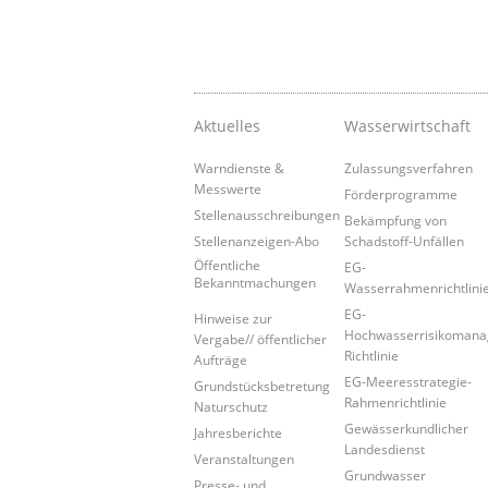
Aktuelles
Wasserwirtschaft
Warndienste &
Zulassungsverfahren
Messwerte
Förderprogramme
Stellenausschreibungen
Bekämpfung von
Stellenanzeigen-Abo
Schadstoff-Unfällen
Öffentliche
EG-
Bekanntmachungen
Wasserrahmenrichtlini
EG-
Hinweise zur
Hochwasserrisikoman
Vergabe// öffentlicher
Richtlinie
Aufträge
EG-Meeresstrategie-
Grundstücksbetretung
Rahmenrichtlinie
Naturschutz
Gewässerkundlicher
Jahresberichte
Landesdienst
Veranstaltungen
Grundwasser
Presse- und