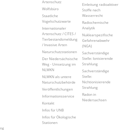
Artenschutz
Einleitung radioaktiver
Wolfsbüro
Stoffe nach
Wasserrecht
Staatliche
Vogelschutzwarte
Radiochemische
Analytik
Internationaler
Artenschutz / CITES /
Nuklearspezifische
Tierbestandsmeldung
Gefahrenabwehr
/ Invasive Arten
(NGA)
Naturschutzstationen
Sachverständige
Stelle: Ionisierende
Der Niedersächsische
Strahlung
Weg - Umsetzung im
NLWKN
Sachverständige
Stelle:
NLWKN als untere
Nichtionisierende
Naturschutzbehörde
Strahlung
Veröffentlichungen
Radon in
Informationsservice
Niedersachsen
Kontakt
Infos für UNB
Infos für Ökologische
Stationen
ung