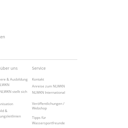
ken
 über uns
Service
iere & Ausbildung
Kontakt
NLWKN
Anreise zum NLWKN
NLWKN stellt sich
NLWKN International
Veröffentlichungen /
nisation
Webshop
ild &
ungsleitlinien
Tipps für
Wassersportfreunde