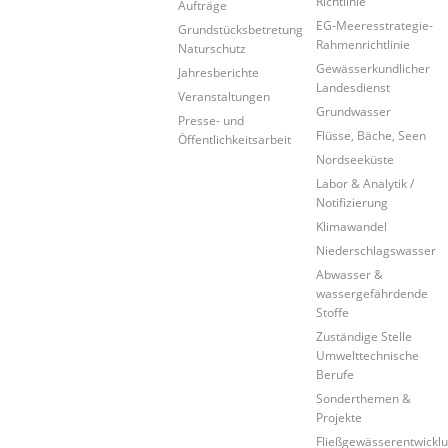
Richtlinie
Aufträge
EG-Meeresstrategie-
Grundstücksbetretung
Rahmenrichtlinie
Naturschutz
Gewässerkundlicher
Jahresberichte
Landesdienst
Veranstaltungen
Grundwasser
Presse- und
Flüsse, Bäche, Seen
Öffentlichkeitsarbeit
Nordseeküste
Labor & Analytik /
Notifizierung
Klimawandel
Niederschlagswasser
Abwasser &
wassergefährdende
Stoffe
Zuständige Stelle
Umwelttechnische
Berufe
Sonderthemen &
Projekte
Fließgewässerentwickl