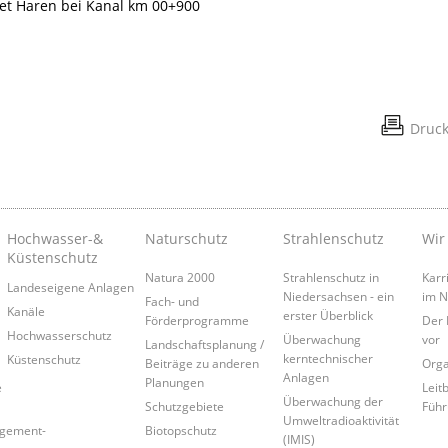
et Haren bei Kanal km 00+900
Druc
Hochwasser-&
Naturschutz
Strahlenschutz
Wir
Küstenschutz
Natura 2000
Strahlenschutz in
Karr
Landeseigene Anlagen
Niedersachsen - ein
im 
Fach- und
Kanäle
erster Überblick
Förderprogramme
Der 
Hochwasserschutz
Überwachung
vor
Landschaftsplanung /
kerntechnischer
Küstenschutz
Beiträge zu anderen
Orga
Anlagen
Planungen
e
Leitb
Überwachung der
Schutzgebiete
Führ
Umweltradioaktivität
agement-
Biotopschutz
(IMIS)