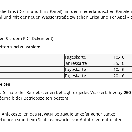
 die Ems (Dortmund-Ems-Kanal) mit den niederländischen Kanälen
 und mit der neuen Wasserstraße zwischen Erica und Ter Apel – 
men Sie dem PDF-Dokument)
eiten sind zu zahlen:
Tageskarte
10,- €
Jahreskarte
25,- €
Tageskarte
10,- €
Tageskarte
20,- €
zeiten
ußerhalb der Betriebszeiten beträgt für jedes Wasserfahrzeug
250
erhalb der Betriebszeiten besteht.
n Anlegestellen des NLWKN beträgt je angefangener Länge
Gebühren sind beim Schleusenwärter vor Abfahrt zu entrichten.