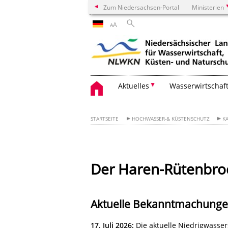
Zum Niedersachsen-Portal
Ministerien
A
A
Aktuelles
Wasserwirtschaf
STARTSEITE
HOCHWASSER-& KÜSTENSCHUTZ
K
Der Haren-Rütenbro
Aktuelle Bekanntmachungen 
17. Juli 2026:
Die aktuelle Niedrigwassers