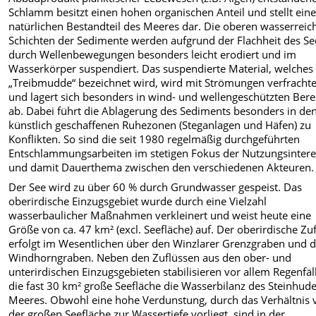
Schlamm besitzt einen hohen organischen Anteil und stellt ein
natürlichen Bestandteil des Meeres dar. Die oberen wasserreic
Schichten der Sedimente werden aufgrund der Flachheit des Se
durch Wellenbewegungen besonders leicht erodiert und im
Wasserkörper suspendiert. Das suspendierte Material, welches 
„Treibmudde“ bezeichnet wird, wird mit Strömungen verfrachte
und lagert sich besonders in wind- und wellengeschützten Ber
ab. Dabei führt die Ablagerung des Sediments besonders in de
künstlich geschaffenen Ruhezonen (Steganlagen und Häfen) zu
Konflikten. So sind die seit 1980 regelmäßig durchgeführten
Entschlammungsarbeiten im stetigen Fokus der Nutzungsinter
und damit Dauerthema zwischen den verschiedenen Akteuren.
Der See wird zu über 60 % durch Grundwasser gespeist. Das
oberirdische Einzugsgebiet wurde durch eine Vielzahl
wasserbaulicher Maßnahmen verkleinert und weist heute eine
Größe von ca. 47 km² (excl. Seefläche) auf. Der oberirdische Zu
erfolgt im Wesentlichen über den Winzlarer Grenzgraben und 
Windhorngraben. Neben den Zuflüssen aus den ober- und
unterirdischen Einzugsgebieten stabilisieren vor allem Regenfäl
die fast 30 km² große Seefläche die Wasserbilanz des Steinhud
Meeres. Obwohl eine hohe Verdunstung, durch das Verhältnis 
der großen Seefläche zur Wassertiefe vorliegt, sind in der