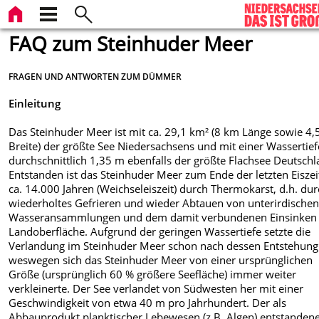
FAQ zum Steinhuder Meer
FRAGEN UND ANTWORTEN ZUM DÜMMER
Einleitung
Das Steinhuder Meer ist mit ca. 29,1 km² (8 km Länge sowie 4
Breite) der größte See Niedersachsens und mit einer Wassertie
durchschnittlich 1,35 m ebenfalls der größte Flachsee Deutschl
Entstanden ist das Steinhuder Meer zum Ende der letzten Eiszei
ca. 14.000 Jahren (Weichseleiszeit) durch Thermokarst, d.h. du
wiederholtes Gefrieren und wieder Abtauen von unterirdische
Wasseransammlungen und dem damit verbundenen Einsinken
Landoberfläche. Aufgrund der geringen Wassertiefe setzte die
Verlandung im Steinhuder Meer schon nach dessen Entstehung 
weswegen sich das Steinhuder Meer von einer ursprünglichen
Größe (ursprünglich 60 % größere Seefläche) immer weiter
verkleinerte. Der See verlandet von Südwesten her mit einer
Geschwindigkeit von etwa 40 m pro Jahrhundert. Der als
Abbauprodukt planktischer Lebewesen (z.B. Algen) entstanden