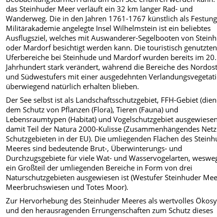
das Steinhuder Meer verläuft ein 32 km langer Rad- und
Wanderweg. Die in den Jahren 1761-1767 künstlich als Festun
Militärakademie angelegte Insel Wilhelmstein ist ein beliebtes
Ausflugsziel, welches mit Auswanderer-Segelbooten von Stein
oder Mardorf besichtigt werden kann. Die touristisch genutzte
Uferbereiche bei Steinhude und Mardorf wurden bereits im 20.
Jahrhundert stark verändert, während die Bereiche des Nordost
und Südwestufers mit einer ausgedehnten Verlandungsvegetat
überwiegend natürlich erhalten blieben.
Der See selbst ist als Landschaftsschutzgebiet, FFH-Gebiet (die
dem Schutz von Pflanzen (Flora), Tieren (Fauna) und
Lebensraumtypen (Habitat) und Vogelschutzgebiet ausgewiese
damit Teil der Natura 2000-Kulisse (Zusammenhängendes Netz
Schutzgebieten in der EU). Die umliegenden Flächen des Steinh
Meeres sind bedeutende Brut-, Überwinterungs- und
Durchzugsgebiete für viele Wat- und Wasservogelarten, weswe
ein Großteil der umliegenden Bereiche in Form von drei
Naturschutzgebieten ausgewiesen ist (Westufer Steinhuder Mee
Meerbruchswiesen und Totes Moor).
Zur Hervorhebung des Steinhuder Meeres als wertvolles Ökos
und den herausragenden Errungenschaften zum Schutz dieses