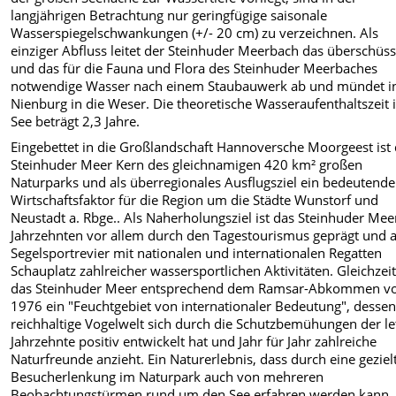
langjährigen Betrachtung nur geringfügige saisonale
Wasserspiegelschwankungen (+/- 20 cm) zu verzeichnen. Als
einziger Abfluss leitet der Steinhuder Meerbach das überschüss
und das für die Fauna und Flora des Steinhuder Meerbaches
notwendige Wasser nach einem Staubauwerk ab und mündet i
Nienburg in die Weser. Die theoretische Wasseraufenthaltszeit
See beträgt 2,3 Jahre.
Eingebettet in die Großlandschaft Hannoversche Moorgeest ist
Steinhuder Meer Kern des gleichnamigen 420 km² großen
Naturparks und als überregionales Ausflugsziel ein bedeutende
Wirtschaftsfaktor für die Region um die Städte Wunstorf und
Neustadt a. Rbge.. Als Naherholungsziel ist das Steinhuder Meer
Jahrzehnten vor allem durch den Tagestourismus geprägt und a
Segelsportrevier mit nationalen und internationalen Regatten
Schauplatz zahlreicher wassersportlichen Aktivitäten. Gleichzeiti
das Steinhuder Meer entsprechend dem Ramsar-Abkommen v
1976 ein "Feuchtgebiet von internationaler Bedeutung", desse
reichhaltige Vogelwelt sich durch die Schutzbemühungen der le
Jahrzehnte positiv entwickelt hat und Jahr für Jahr zahlreiche
Naturfreunde anzieht. Ein Naturerlebnis, dass durch eine geziel
Besucherlenkung im Naturpark auch von mehreren
Beobachtungstürmen rund um den See erfahren werden kann