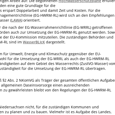
rigen Arbeit auf: Die begonnenen
Hochwasserschutzpläne
erfülle
den eine gute Grundlage für die
erspart Doppelarbeit und damit Zeit und Kosten. Für die
agementrichtlinie (EG-HWRM-RL) wird sich an den Empfehlungen
asser (
LAWA
) orientiert.
r die nach der EG-Wasserrahmenrichtlinie (EG-WRRL) getroffenen
hörden auch zur Umsetzung der EG-HWRM-RL genutzt werden. Sow
ese der EU-Kommission mitzuteilen. Die zuständigen Behörden und
M-RL sind im
WasserBLIcK
dargestellt.
m für Umwelt, Energie und Klimaschutz gegenüber der EU-
wohl für die Umsetzung der EG-WRRL als auch der EG-HWRM-RL
ändigkeiten auf dem Gebiet des Wasserrechts (ZustVO-Wasser) vo
ständigkeit für die Umsetzung der EG-HWRM-RL übertragen.
 §2 Abs. 2 NKomVG als Träger der gesamten öffentlichen Aufgabe
allgemeinen Daseinsvorsorge einen ausreichenden
en zu gewährleisten bleibt von den Regelungen der EG-HWRM-RL
Niedersachsen nicht, für die zuständigen Kommunen und
 zu planen und zu bauen. Vielmehr ist es Aufgabe des Landes,