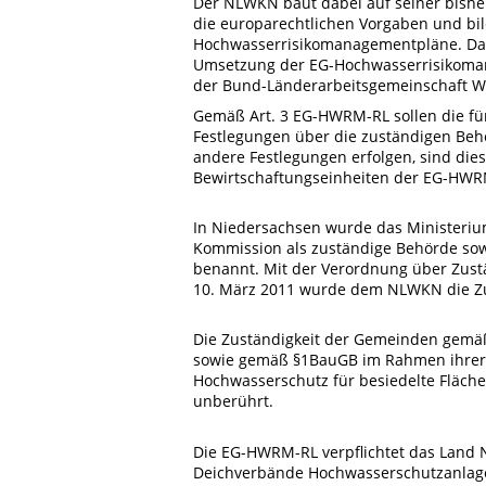
Der NLWKN baut dabei auf seiner bishe
die europarechtlichen Vorgaben und bil
Hochwasserrisikomanagementpläne. Das 
Umsetzung der EG-Hochwasserrisikoman
der Bund-Länderarbeitsgemeinschaft W
Gemäß Art. 3 EG-HWRM-RL sollen die fü
Festlegungen über die zuständigen Be
andere Festlegungen erfolgen, sind di
Bewirtschaftungseinheiten der EG-HWR
In Niedersachsen wurde das Ministeriu
Kommission als zuständige Behörde so
benannt. Mit der Verordnung über Zust
10. März 2011 wurde dem NLWKN die Zu
Die Zuständigkeit der Gemeinden gemäß
sowie gemäß §1BauGB im Rahmen ihrer 
Hochwasserschutz für besiedelte Fläch
unberührt.
Die EG-HWRM-RL verpflichtet das Land 
Deichverbände Hochwasserschutzanlagen