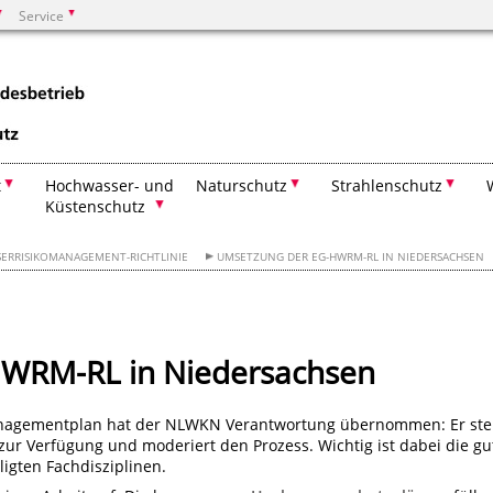
Service
Suchen
t
Hochwasser- und
Naturschutz
Strahlenschutz
Küstenschutz
ERRISIKOMANAGEMENT-RICHTLINIE
UMSETZUNG DER EG-HWRM-RL IN NIEDERSACHSEN
WRM-RL in Niedersachsen
agementplan hat der NLWKN Verantwortung übernommen: Er stel
zur Verfügung und moderiert den Prozess. Wichtig ist dabei die gu
igten Fachdisziplinen.