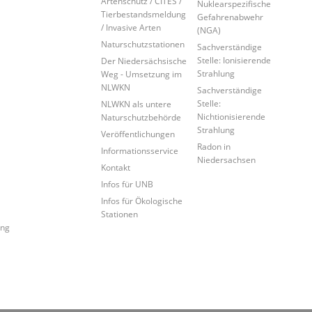
Artenschutz / CITES /
Nuklearspezifische
Tierbestandsmeldung
Gefahrenabwehr
/ Invasive Arten
(NGA)
Naturschutzstationen
Sachverständige
Stelle: Ionisierende
Der Niedersächsische
Strahlung
Weg - Umsetzung im
NLWKN
Sachverständige
Stelle:
NLWKN als untere
Nichtionisierende
Naturschutzbehörde
Strahlung
Veröffentlichungen
Radon in
Informationsservice
Niedersachsen
Kontakt
Infos für UNB
Infos für Ökologische
Stationen
ung