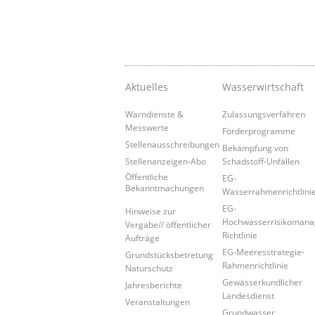
Aktuelles
Wasserwirtschaft
Warndienste &
Zulassungsverfahren
Messwerte
Förderprogramme
Stellenausschreibungen
Bekämpfung von
Stellenanzeigen-Abo
Schadstoff-Unfällen
Öffentliche
EG-
Bekanntmachungen
Wasserrahmenrichtlini
EG-
Hinweise zur
Hochwasserrisikoman
Vergabe// öffentlicher
Richtlinie
Aufträge
EG-Meeresstrategie-
Grundstücksbetretung
Rahmenrichtlinie
Naturschutz
Gewässerkundlicher
Jahresberichte
Landesdienst
Veranstaltungen
Grundwasser