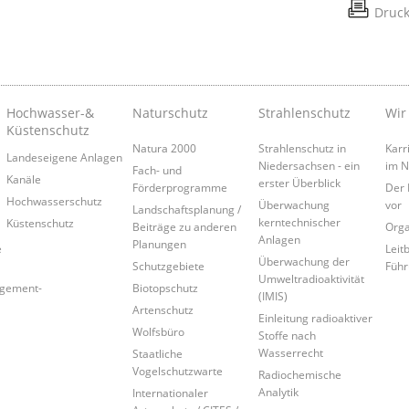
Druc
Hochwasser-&
Naturschutz
Strahlenschutz
Wir
Küstenschutz
Natura 2000
Strahlenschutz in
Karr
Landeseigene Anlagen
Niedersachsen - ein
im 
Fach- und
Kanäle
erster Überblick
Förderprogramme
Der 
Hochwasserschutz
Überwachung
vor
Landschaftsplanung /
kerntechnischer
Küstenschutz
Beiträge zu anderen
Orga
Anlagen
Planungen
e
Leitb
Überwachung der
Schutzgebiete
Führ
Umweltradioaktivität
agement-
Biotopschutz
(IMIS)
Artenschutz
Einleitung radioaktiver
Wolfsbüro
Stoffe nach
Wasserrecht
Staatliche
Vogelschutzwarte
Radiochemische
Analytik
Internationaler