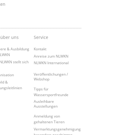
ken
 über uns
Service
iere & Ausbildung
Kontakt
NLWKN
Anreise zum NLWKN
NLWKN stellt sich
NLWKN International
Veröffentlichungen /
nisation
Webshop
ild &
ungsleitlinien
Tipps für
Wassersportfreunde
Ausleihbare
Ausstellungen
Anmeldung von
gehaltenen Tieren
Vermarktungsgenehmigung
besonders geschützter