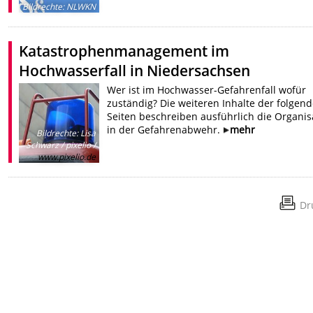
Bildrechte
:
NLWKN
Katastrophenmanagement im
Hochwasserfall in Niedersachsen
Wer ist im Hochwasser-Gefahrenfall wofür
zuständig? Die weiteren Inhalte der folgen
Seiten beschreiben ausführlich die Organis
in der Gefahrenabwehr.
mehr
Bildrechte
:
Lisa
Schwarz / pixelio /
www.pixelio.de
Dr