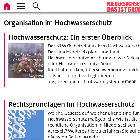
Organisation im Hochwasserschutz
Hochwasserschutz: Ein erster Überblick
Der NLWKN betreibt aktiven Hochwassersch
Der Landesbetrieb plant und baut
Bildrechte
:
Foto:
Hochwasserschutzeinrichtungen wie Deich
Bernd Zummach,
oder Hochwasserschutzdämme,
NLWK
Rückhaltebecken, Überschwemmungspolde
Betriebsstelle
Talsperren und verfügt über ein
Meppen
ausgezeichnetes Frühwarnsystem.
mehr
Rechtsgrundlagen im Hochwasserschutz
Welche Gesetze auf welcher Ebene sind für
Hochwasserschutz maßgeblich? Wie ist die
rechtliche Organisation in Niedersachsen
geregelt? Weiteres hierzu erfahren Sie auf 
nächsten Seiten.
mehr