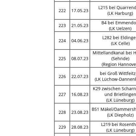
L215 bei Quarrend
222
17.05.23
(LK Harburg)
B4 bei Emmendo
223
21.05.23
(LK Uelzen)
L282 bei Elding
224
04.06.23
(LK Celle)
Mittellandkanal bei 
225
08.07.23
(Sehnde)
(Region Hannove
bei Groß Wittfeit
226
22.07.23
(LK Lüchow-Dannen
K29 zwischen Schar
227
16.08.23
und Brietlinge
(LK Lüneburg)
B51 Mäkel/Dammers
228
23.08.23
(LK Diepholz)
L219 bei Rosenth
229
28.08.23
(LK Lüneburg)