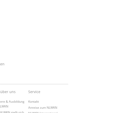
ken
 über uns
Service
iere & Ausbildung
Kontakt
NLWKN
Anreise zum NLWKN
NLWKN stellt sich
NLWKN International