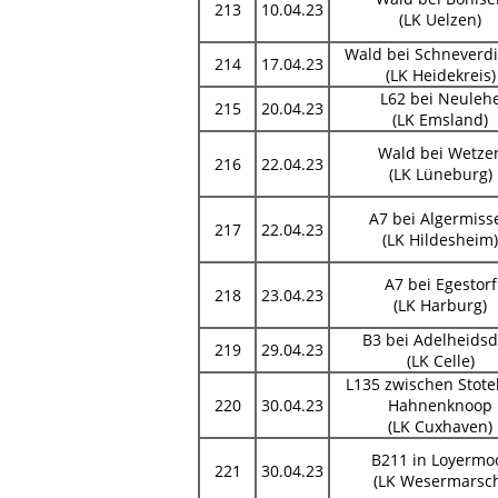
213
10.04.23
(LK Uelzen)
Wald bei Schneverd
214
17.04.23
(LK Heidekreis)
L62 bei Neuleh
215
20.04.23
(LK Emsland)
Wald bei Wetze
216
22.04.23
(LK Lüneburg)
A7 bei Algermiss
217
22.04.23
(LK Hildesheim)
A7 bei Egestorf
218
23.04.23
(LK Harburg)
B3 bei Adelheidsd
219
29.04.23
(LK Celle)
L135 zwischen Stote
220
30.04.23
Hahnenknoop
(LK Cuxhaven)
B211 in Loyermo
221
30.04.23
(LK Wesermarsc