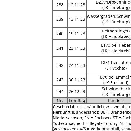
B209/Drögennind
238
12.11.23
(LK Lüneburg)
Wassergraben/Schwin
239
13.11.23
(LK Lüneburg)
Reimerdingen
240
19.11.23
(LK Heidekreis)
L170 bei Heber
241
23.11.23
(LK Heidekreis)
L881 bei Lutten
242
24.11.23
(LK Vechta)
B70 bei Emmel
243
30.11.23
(LK Emsland)
Schwindebeck
244
26.12.23
(LK Lüneburg)
Nr.
Fundtag
Fundort
Geschlecht
: m = männlich, w = weiblich
Herkunft
(Bundesland): BB = Brandenbu
Niedersachsen, SN = Sachsen, ST = Sac
Todesursache
: I = illegale Tötung, N =
(geschossen), V/S = Verkehrsunfall, schw