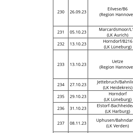
Eilvese/B6
230
26.09.23
(Region Hannove
Marcardsmoor/L
231
05.10.23
(LK Aurich)
Horndorf/B216
232
13.10.23
(LK Lüneburg)
Uetze
233
13.10.23
(Region Hannove
Jettebruch/Bahnli
234
27.10.23
(LK Heidekreis)
Horndorf
235
29.10.23
(LK Lüneburg)
Elstorf-Bachheide
236
31.10.23
(LK Harburg)
Uphusen/Bahnd
237
08.11.23
(LK Verden)