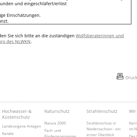
funden und eingeschläfert/erlöst
ige Einschätzungen.
nzt.
den Sie sich bitte an die zuständigen
Wolfsberaterinnen und
üro des NLWKN
.
Druc
Hochwasser-&
Naturschutz
Strahlenschutz
Wir
Küstenschutz
Natura 2000
Strahlenschutz in
Karr
Landeseigene Anlagen
Niedersachsen - ein
im 
Fach- und
Kanäle
erster Überblick
Förderprogramme
Der 