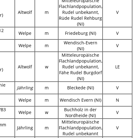
Mitteleuropäische
Flachlandpopulation,
Altwolf
m
Rudel unbekannt,
V
r)
Rüde Rudel Rehburg
(NI)
12
Welpe
m
Friedeburg (NI)
V
Wendisch-Evern
Welpe
m
V
(NI)
Mitteleuropäische
Flachlandpopulation,
Altwolf
w
Rudel unbekannt,
LE
r)
Fähe Rudel Burgdorf
(NI)
nie
Jährling
m
Bleckede (NI)
V
Welpe
m
Wendisch Evern (NI)
N
/B3
Buchholz in der
Welpe
w
V
Nordheide (NI)
Mitteleuropäische
amm
Jährling
m
Flachlandpopulation,
V
Rudel unbekannt