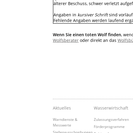
älterer Beschuss, schwer verletzt aufge
Angaben in
kursiver Schrift
sind vorläuf
Fehlende Angaben werden laufend ergä
Wenn Sie einen toten Wolf finden
, wen
Wolfsberater
oder direkt an das
Wolfsb
Aktuelles
Wasserwirtschaft
Warndienste &
Zulassungsverfahren
Messwerte
Förderprogramme
Stellenausschreibungen