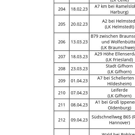
A7 km bei Ramelslo
204
18.02.23
Harburg)
A2 bei Helmsted
205
20.02.23
(LK Helmstedt)
B79 zwischen Brauns
206
13.03.23
und Wolfenbütte
(LK Braunschwei
A29 Höhe Ellenser
207
18.03.23
(LK Friesland)
Stadt Gifhorn
208
23.03.23
(LK Gifhorn)
A7 bei Schellerten
209
01.04.23
Hildesheim)
Leiferde
210
07.04.23
(LK Gifhorn)
A1 bei Groß Ippene
211
08.04.23
Oldenburg)
Südschnellweg B65 (
212
09.04.23
Hannover)
Wald bei Bohlse