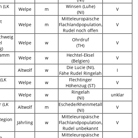
h (LK
Winsen (Luhe)
Welpe
m
V
(NI)
Mitteleuropäische
t
Welpe
m
Flachlandpopulation,
V
Rudel noch offen
chweig
Ohrdruf
l
Welpe
w
V
(TH)
g)
damm
Hechtel-Eksel
Welpe
w
V
(Belgien)
Die Lucie (NI),
Altwolf
w
I
Fähe Rudel Ringelah
 (LK
Flechtinger
Welpe
w
V
Höhenzug (ST)
Ringelah
Welpe
w
unklar
(NI)
r (LK
Eschede/Rheinmetall
Altwolf
m
V
(NI)
Mitteleuropäische
Region
Jährling
w
Flachlandpopulation,
V
Rudel unbekannt
Mitteleuropäische
n