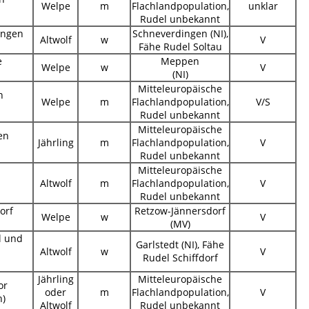
Welpe
m
Flachlandpopulation,
unklar
Rudel unbekannt
ingen
Schneverdingen (NI),
Altwolf
w
V
Fähe Rudel Soltau
e
Meppen
Welpe
w
V
(NI)
Mitteleuropäische
n
Welpe
m
Flachlandpopulation,
V/S
Rudel unbekannt
Mitteleuropäische
en
Jährling
m
Flachlandpopulation,
V
Rudel unbekannt
Mitteleuropäische
Altwolf
m
Flachlandpopulation,
V
Rudel unbekannt
orf
Retzow-Jännersdorf
Welpe
w
V
(MV)
l und
Garlstedt (NI), Fähe
Altwolf
w
V
Rudel Schiffdorf
Jährling
Mitteleuropäische
or
oder
m
Flachlandpopulation,
V
h)
Altwolf
Rudel unbekannt