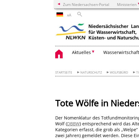
Zum Niedersachsen-Portal
Ministerien
A
A
Aktuelles
Wasserwirtschaf
STARTSEITE
NATURSCHUTZ
WOLFSBÜRO
T
Tote Wölfe in Nieder
Der Nomenklatur des Totfundmonitorin
Wolf (
DBBW
) entsprechend wird das Alte
Kategorien erfasst, die grob als „Welpe“ (
zwei Jahren) gemeldet werden. Diese Ein