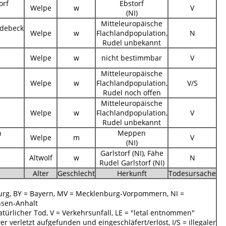
orf
Ebstorf
Welpe
w
V
(NI)
Mitteleuropäische
debeck
Welpe
w
Flachlandpopulation,
N
Rudel unbekannt
Welpe
w
nicht bestimmbar
V
Mitteleuropäische
Welpe
w
Flachlandpopulation,
V/S
Rudel noch offen
Mitteleuropäische
Welpe
w
Flachlandpopulation,
V
Rudel unbekannt
n
Meppen
Welpe
m
V
(NI)
Garlstorf (NI), Fähe
Altwolf
w
N
Rudel Garlstorf (NI)
Alter
Geschlecht
Herkunft
Todesursache
rg, BY = Bayern, MV = Mecklenburg-Vorpommern, NI =
hsen-Anhalt
 natürlicher Tod, V = Verkehrsunfall, LE = "letal entnommen"
er verletzt aufgefunden und eingeschläfert/erlöst, I/S = illegaler