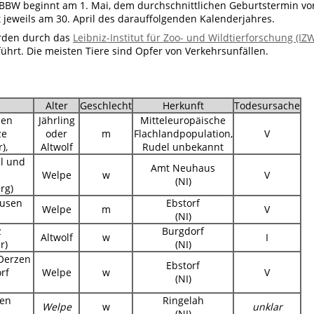
DBBW beginnt am 1. Mai, dem durchschnittlichen Geburtstermin vo
 jeweils am 30. April des darauffolgenden Kalenderjahres.
erden durch das
Leibniz-Institut für Zoo- und Wildtierforschung (IZ
ührt. Die meisten Tiere sind Opfer von Verkehrsunfällen.
Alter
Geschlecht
Herkunft
Todesursache
hen
Jährling
Mitteleuropäische
ze
oder
m
Flachlandpopulation,
V
),
Altwolf
Rudel unbekannt
l und
Amt Neuhaus
Welpe
w
V
(NI)
rg)
ausen
Ebstorf
Welpe
m
V
(NI)
z
Burgdorf
Altwolf
w
I
r)
(NI)
Oerzen
Ebstorf
rf
Welpe
w
V
(NI)
gen
Ringelah
Welpe
w
unklar
(NI)