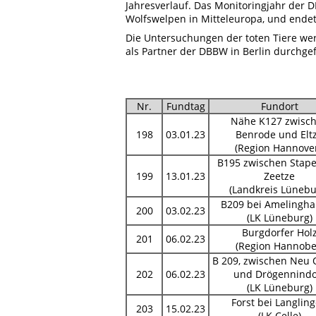
Jahresverlauf. Das Monitoringjahr der 
Wolfswelpen in Mitteleuropa, und endet
Die Untersuchungen der toten Tiere w
als Partner der DBBW in Berlin durchgef
Nr.
Fundtag
Fundort
Nähe K127 zwisc
198
03.01.23
Benrode und Elt
(Region Hannover
B195 zwischen Stape
199
13.01.23
Zeetze
(Landkreis Lünebu
B209 bei Amelingh
200
03.02.23
(LK Lüneburg)
Burgdorfer Hol
201
06.02.23
(Region Hannobe
B 209, zwischen Neu 
202
06.02.23
und Drögennindo
(LK Lüneburg)
Forst bei Langlin
203
15.02.23
(LK Celle)