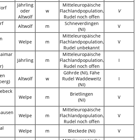
Jährling
Mitteleuropäische
orf
oder
w
Flachlandpopulation,
V
Altwolf
Rudel noch offen
rf
Schneverdingen
Altwolf
m
V
(NI)
Mitteleuropäische
en
Welpe
m
Flachlandpopulation,
V
Rudel unbekannt
Haimar
Mitteleuropäische
Jährling
m
Flachlandpopulation,
I
r)
Rudel noch offen
Göhrde (NI), Fähe
zen
Altwolf
w
Rudel Waddeweitz
I
berg)
(NI)
nebeck
Brietlingen
n
Welpe
m
V
(NI)
Mitteleuropäische
hausen
Welpe
m
Flachlandpopulation,
V
Rudel noch offen
al
Welpe
m
Bleckede (NI)
V